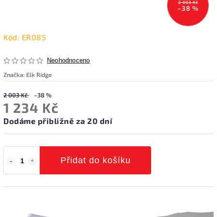
2 003 Kč
–38 %
Kód:
ER085
Neohodnoceno
Značka:
Elk Ridge
2 003 Kč
–38 %
1 234 Kč
Dodáme přibližně za 20 dní
Přidat do košíku