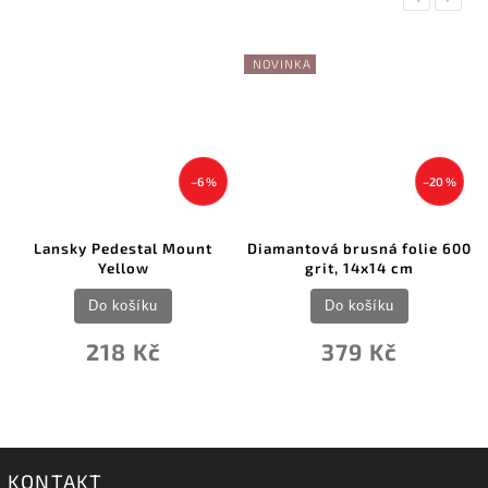
NOVINKA
–6 %
–20 %
Lansky Pedestal Mount
Diamantová brusná folie 600
Yellow
grit, 14x14 cm
Do košíku
Do košíku
218 Kč
379 Kč
KONTAKT