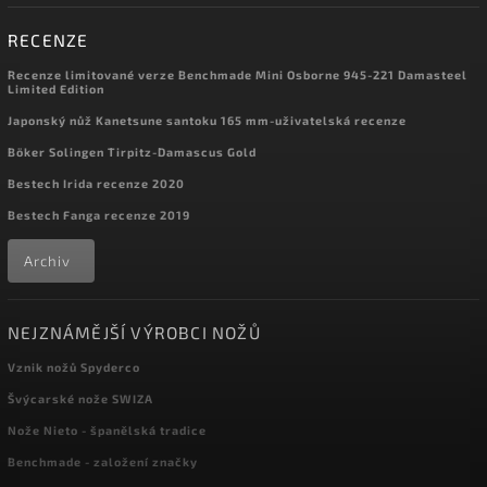
RECENZE
Recenze limitované verze Benchmade Mini Osborne 945-221 Damasteel
Limited Edition
Japonský nůž Kanetsune santoku 165 mm-uživatelská recenze
Böker Solingen Tirpitz-Damascus Gold
Bestech Irida recenze 2020
Bestech Fanga recenze 2019
Archiv
NEJZNÁMĚJŠÍ VÝROBCI NOŽŮ
Vznik nožů Spyderco
Švýcarské nože SWIZA
Nože Nieto - španělská tradice
Benchmade - založení značky