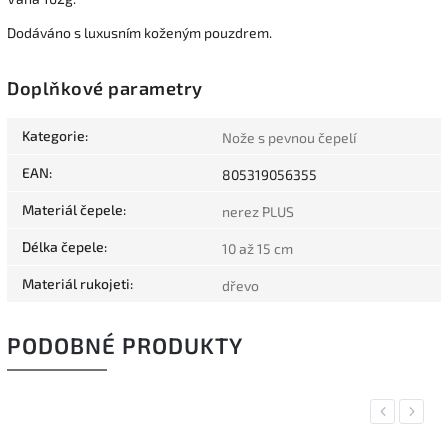
Dodáváno s luxusním koženým pouzdrem.
Doplňkové parametry
Kategorie
:
Nože s pevnou čepelí
EAN
:
805319056355
Materiál čepele
:
nerez PLUS
Délka čepele
:
10 až 15 cm
Materiál rukojeti
:
dřevo
PODOBNÉ PRODUKTY
Previous
Next