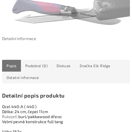
Detailní informace
Popis
Podobné (8)
Diskuze
Značka
Elk Ridge
Ostatní informace
Detailní popis produktu
Ocel 440-A ( 440 )
Délka: 24 cm, čepel 11cm
Rukojeť
: burl/pakkawood dřevo
Velmi pevná konstrukce full tang
Váha 162g.