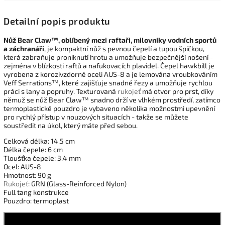
Detailní popis produktu
Nůž Bear Claw™, oblíbený mezi raftaři, milovníky vodních sportů
a záchranáři
, je kompaktní nůž s pevnou čepelí a tupou špičkou,
která zabraňuje proniknutí hrotu a umožňuje bezpečnější nošení -
zejména v blízkosti raftů a nafukovacích plavidel. Čepel hawkbill je
vyrobena z korozivzdorné oceli AUS-8 a je lemována vroubkováním
Veff Serrations™, které zajišťuje snadné řezy a umožňuje rychlou
práci s lany a popruhy. Texturovaná
rukojeť
má otvor pro prst, díky
němuž se nůž Bear Claw™ snadno drží ve vlhkém prostředí, zatímco
termoplastické pouzdro je vybaveno několika možnostmi upevnění
pro rychlý přístup v nouzových situacích - takže se můžete
soustředit na úkol, který máte před sebou.
Celková délka: 14.5 cm
Délka čepele: 6 cm
Tloušťka čepele: 3.4 mm
Ocel: AUS-8
Hmotnost: 90 g
Rukojeť
: GRN (Glass-Reinforced Nylon)
Full tang konstrukce
Pouzdro: termoplast