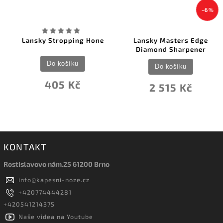
–6 %
Lansky Stropping Hone
Lansky Masters Edge
Diamond Sharpener
Do košíku
Do košíku
405 Kč
2 515 Kč
KONTAKT
Rostislavovo nám.25 61200 Brno
info
@
kapesni-noze.cz
+420774444281
+420541214375
Naše videa na Youtube