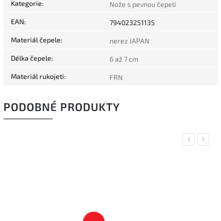
Kategorie
:
Nože s pevnou čepelí
EAN
:
794023251135
Materiál čepele
:
nerez JAPAN
Délka čepele
:
6 až 7 cm
Materiál rukojeti
:
FRN
PODOBNÉ PRODUKTY
Previous
Next