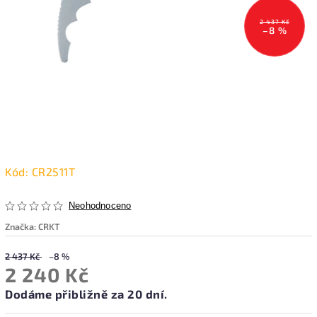
2 437 Kč
–8 %
Kód:
CR2511T
Neohodnoceno
Značka:
CRKT
2 437 Kč
–8 %
2 240 Kč
Dodáme přibližně za 20 dní.