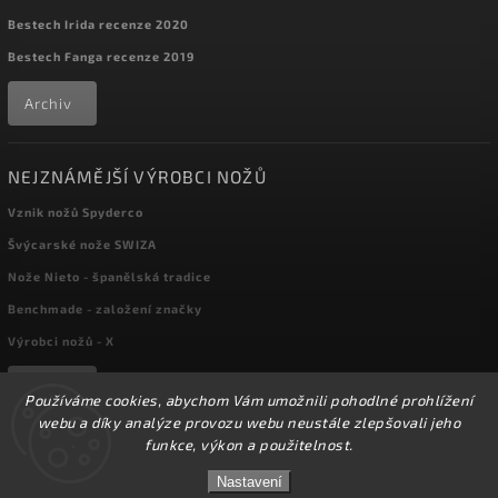
Bestech Irida recenze 2020
Bestech Fanga recenze 2019
Archiv
NEJZNÁMĚJŠÍ VÝROBCI NOŽŮ
Vznik nožů Spyderco
Švýcarské nože SWIZA
Nože Nieto - španělská tradice
Benchmade - založení značky
Výrobci nožů - X
Archiv
Používáme cookies, abychom Vám umožnili pohodlné prohlížení
webu a díky analýze provozu webu neustále zlepšovali jeho
funkce, výkon a použitelnost.
Copyright 2026
kapesni-noze.cz
. Všechna práva vyhrazena.
☀️Ve dnech 3-14.8 2026 máme zavřeno z důvodu
DOVOLENÉ. Eshop zůstává v provozu, objednávky
Nastavení
Upravit nastavení cookies
budeme zpracovávat v pondělí 17.8.2026. Děkujeme za