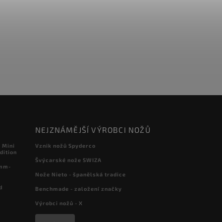
NEJZNÁMĚJŠÍ VÝROBCI NOŽŮ
 Mini
Vznik nožů Spyderco
dition
Švýcarské nože SWIZA
 mm-
Nože Nieto - španělská tradice
d
Benchmade - založení značky
Výrobci nožů - X