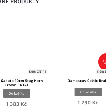
BNÉ PRODUKTY
1 
–
Kód:
CN141
Kód:
 Gabato 10cm Stag Horn
Damascus Celtic Bra
Crown CN141
Do košíku
Do košíku
1 290 Kč
1 383 Kč