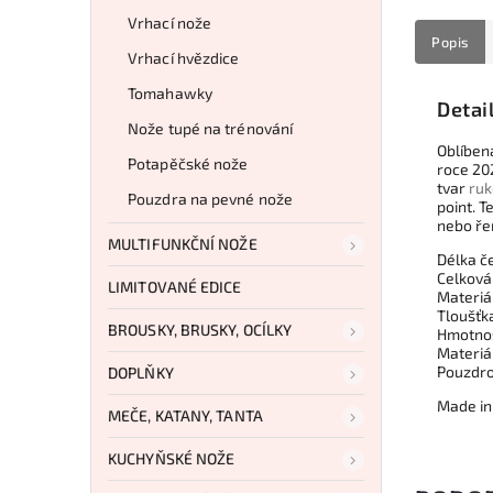
Vrhací nože
Popis
Vrhací hvězdice
Tomahawky
Detai
Nože tupé na trénování
Oblíben
Potapěčské nože
roce 20
tvar
ruk
Pouzdra na pevné nože
point. T
nebo ře
MULTIFUNKČNÍ NOŽE
Délka če
Celková
LIMITOVANÉ EDICE
Materiá
Tloušťk
BROUSKY, BRUSKY, OCÍLKY
Hmotnos
Materiál
Pouzdro
DOPLŇKY
Made in
MEČE, KATANY, TANTA
KUCHYŇSKÉ NOŽE