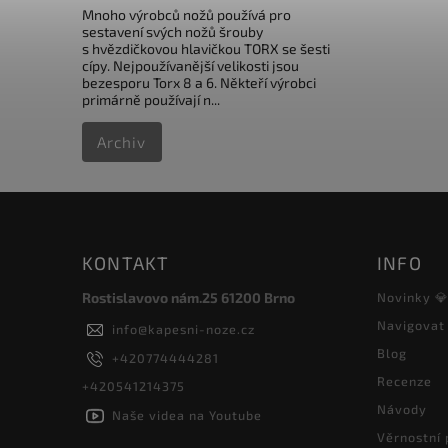
Mnoho výrobců nožů používá pro
sestavení svých nožů šrouby
s hvězdičkovou hlavičkou TORX se šesti
cípy. Nejpoužívanější velikosti jsou
bezesporu Torx 8 a 6. Někteří výrobci
primárně používají n...
Archiv
KONTAKT
INFO
Rostislavovo nám.25 61200 Brno
Novinky 
Navigovat
info
@
kapesni-noze.cz
Blog
+420774444281
Recenze
+420541214375
Návody
Naše videa na Youtube
Věrnostní