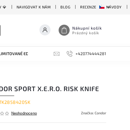
Y 💎
NAVIGOVAT K NÁM
BLOG
RECENZE
NÁVODY
Nákupní košík
Prázdný košík
LIMITOVANÉ EDICE
BROUSKY, BRUSKY, OCÍLKY
+420774444281
DOPLŇKY
OR SPORT X.E.R.O. RISK KNIFE
TK2858420SK
Značka:
Condor
Neohodnoceno