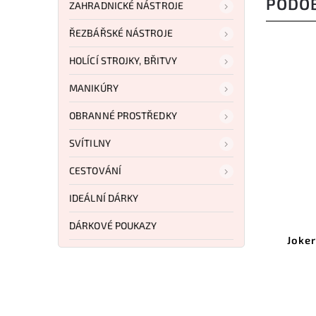
PODO
ZAHRADNICKÉ NÁSTROJE
ŘEZBÁŘSKÉ NÁSTROJE
HOLÍCÍ STROJKY, BŘITVY
NOVINKA
MANIKÚRY
OBRANNÉ PROSTŘEDKY
SVÍTILNY
CESTOVÁNÍ
IDEÁLNÍ DÁRKY
Kód:
9M.DX-GB
DÁRKOVÉ POUKAZY
Muela Black Micarta Rhino
Joker
Damascus Gift Box 9M.DX-GB
Do košíku
8 709 Kč