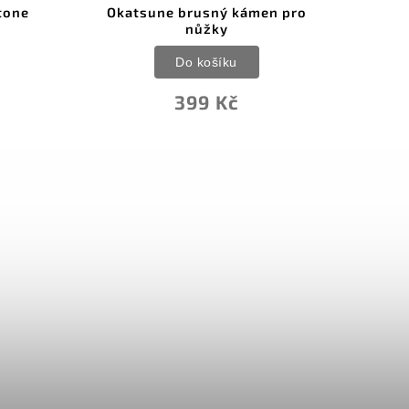
tone
Okatsune brusný kámen pro
Acc
nůžky
Do košíku
399 Kč