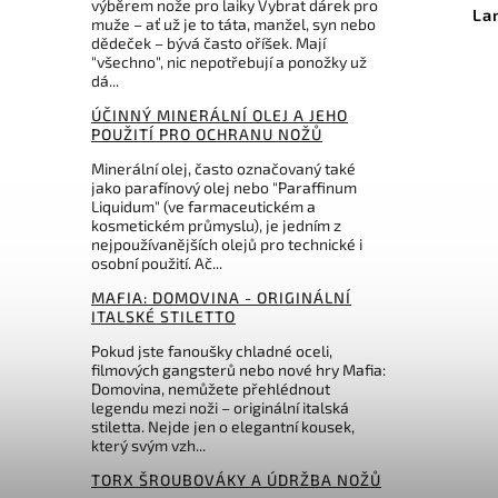
výběrem nože pro laiky Vybrat dárek pro
Lansky Steel Sharp Stick 9in
La
muže – ať už je to táta, manžel, syn nebo
dědeček – bývá často oříšek. Mají
"všechno", nic nepotřebují a ponožky už
Do košíku
dá...
640 Kč
ÚČINNÝ MINERÁLNÍ OLEJ A JEHO
POUŽITÍ PRO OCHRANU NOŽŮ
Minerální olej, často označovaný také
jako parafínový olej nebo "Paraffinum
Liquidum" (ve farmaceutickém a
kosmetickém průmyslu), je jedním z
nejpoužívanějších olejů pro technické i
osobní použití. Ač...
MAFIA: DOMOVINA - ORIGINÁLNÍ
ITALSKÉ STILETTO
Pokud jste fanoušky chladné oceli,
filmových gangsterů nebo nové hry Mafia:
Domovina, nemůžete přehlédnout
legendu mezi noži – originální italská
stiletta. Nejde jen o elegantní kousek,
který svým vzh...
TORX ŠROUBOVÁKY A ÚDRŽBA NOŽŮ