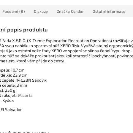
Podobné (8)
Diskuze
Značka
Condor
Ostatní informace
lní popis produktu
á řada X.E.R.O. (X-Treme Exploration Recreation Operations) rozšiřuje v
24 svou nabídku o sportovní nůž XERO Risk. Využívá stejný ergonomick
ojeti
jako ostatní nože řady XERO ve spojení se silnou čepelí typu drop-
ento nůž se dokáže prokousat jakoukoli starostí či pochybností, povinnos
meslem, které vám přijde do cesty.
pele: 10.7 cm
 délka: 22.9 cm
l čepele: 14C28N Sandvik
a čepele: 3 mm
t: 250 g
 rukojeti:
Micarta
: Kydex
 El Salvador