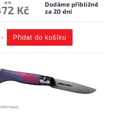
–6 %
Dodáme přibližně
472 Kč
za 20 dní
Přidat do košíku
í informace