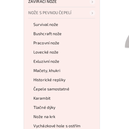
ZAVÍRACÍ NOŽE
NOŽE S PEVNOU ČEPELÍ
Survival nože
Bushcraft nože
Pracovní nože
Lovecké nože
Exluzivní nože
Mačety, khukri
Historické repliky
Čepele samostatné
Karambit
Tlačné dýky
Nože na krk
Vycházkové hole s ostřím