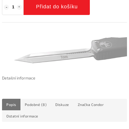
Přidat do košíku
Detailní informace
Popis
Podobné (8)
Diskuze
Značka
Condor
Ostatní informace