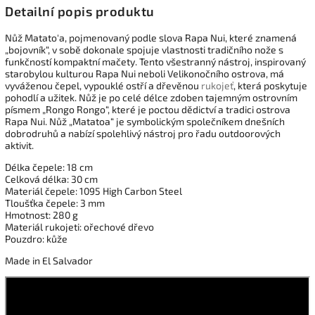
Detailní popis produktu
Nůž Matato'a, pojmenovaný podle slova Rapa Nui, které znamená
„bojovník“, v sobě dokonale spojuje vlastnosti tradičního nože s
funkčností kompaktní mačety. Tento všestranný nástroj, inspirovaný
starobylou kulturou Rapa Nui neboli Velikonočního ostrova, má
vyváženou čepel, vypouklé ostří a dřevěnou
rukojeť
, která poskytuje
pohodlí a užitek. Nůž je po celé délce zdoben tajemným ostrovním
písmem „Rongo Rongo“, které je poctou dědictví a tradici ostrova
Rapa Nui. Nůž „Matatoa“ je symbolickým společníkem dnešních
dobrodruhů a nabízí spolehlivý nástroj pro řadu outdoorových
aktivit.
Délka čepele: 18 cm
Celková délka: 30 cm
Materiál čepele: 1095 High Carbon Steel
Tloušťka čepele: 3 mm
Hmotnost: 280 g
Materiál rukojeti: ořechové dřevo
Pouzdro: kůže
Made in El Salvador