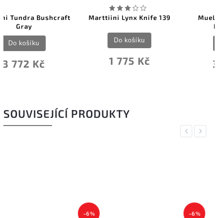
Marttiini Lynx Knife 139
Muela Brown Micarta
BISONTE-11J
Do košíku
Do košíku
1 775 Kč
3 089 Kč
SOUVISEJÍCÍ PRODUKTY
Previous
Next
–6 %
–3 %