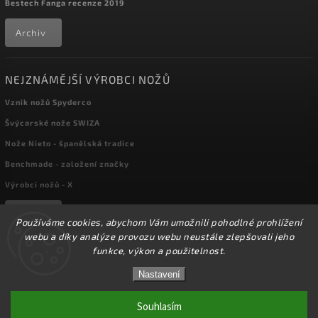
Bestech Fanga recenze 2019
Archiv
NEJZNÁMĚJŠÍ VÝROBCI NOŽŮ
Vznik nožů Spyderco
Švýcarské nože SWIZA
Nože Nieto - španělská tradice
Benchmade - založení značky
Výrobci nožů - X
Archiv
Používáme cookies, abychom Vám umožnili pohodlné prohlížení
webu a díky analýze provozu webu neustále zlepšovali jeho
funkce, výkon a použitelnost.
Copyright 2026
kapesni-noze.cz
. Všechna práva vyhrazena.
☀️Ve dnech 3-14.8 2026 máme zavřeno z důvodu
DOVOLENÉ. Eshop zůstává v provozu, objednávky
Nastavení
Upravit nastavení cookies
budeme zpracovávat v pondělí 17.8.2026. Děkujeme za
pochopení.☀️
Souhlasím