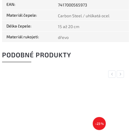
EAN
:
7417000565973
Materiál čepele
:
Carbon Steel / uhlíkatá ocel
Délka čepele
:
15 až 20 cm
Materiál rukojeti
:
dřevo
PODOBNÉ PRODUKTY
Previous
Next
–23 %