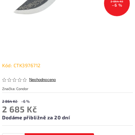
2 864 Kč
–6 %
Kód:
CTK3976712
Neohodnoceno
Značka:
Condor
2 864 Kč
–6 %
2 685 Kč
Dodáme přibližně za 20 dní