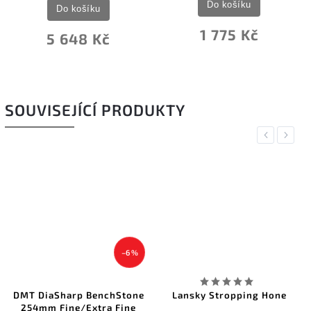
Do košíku
Do košíku
1 775 Kč
5 648 Kč
SOUVISEJÍCÍ PRODUKTY
Previous
Next
–6 %
DMT DiaSharp BenchStone
Lansky Stropping Hone
254mm Fine/Extra Fine