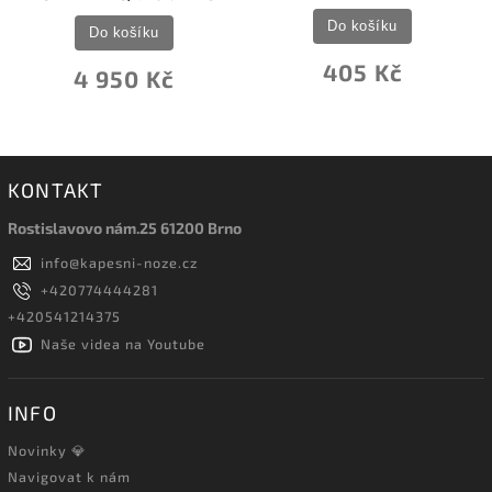
Do košíku
Do košíku
405 Kč
4 950 Kč
KONTAKT
Rostislavovo nám.25 61200 Brno
info
@
kapesni-noze.cz
+420774444281
+420541214375
Naše videa na Youtube
INFO
Novinky 💎
Navigovat k nám