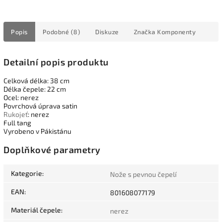
Popis
Podobné (8)
Diskuze
Značka
Komponenty
Detailní popis produktu
Celková délka: 38 cm
Délka čepele: 22 cm
Ocel: nerez
Povrchová úprava satin
Rukojeť
: nerez
Full tang
Vyrobeno v Pákistánu
Doplňkové parametry
Kategorie
:
Nože s pevnou čepelí
EAN
:
801608077179
Materiál čepele
:
nerez