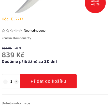
895 Kč
–6 %
Kód:
BL7717
Neohodnoceno
Značka:
Komponenty
895 Kč
–6 %
839 Kč
Dodáme přibližně za 20 dní
Přidat do košíku
Detailní informace