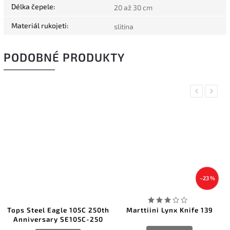
Délka čepele
:
20 až 30 cm
Materiál rukojeti
:
slitina
PODOBNÉ PRODUKTY
Previous
Next
–23 %
Tops Steel Eagle 105C 250th
Marttiini Lynx Knife 139
Anniversary SE105C-250