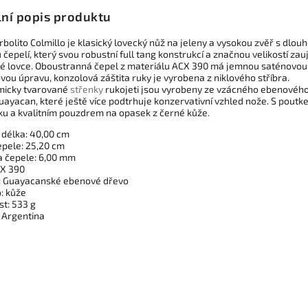
lní popis produktu
bolito Colmillo je klasický lovecký nůž na jeleny a vysokou zvěř s dlou
čepelí, který svou robustní full tang konstrukcí a značnou velikostí za
né lovce. Oboustranná čepel z materiálu ACX 390 má jemnou saténovou
vou úpravu, konzolová záštita ruky je vyrobena z niklového stříbra.
icky tvarované
střenky
rukojeti jsou vyrobeny ze vzácného ebenovéh
uayacan, které ještě více podtrhuje konzervativní vzhled nože. S pout
ku a kvalitním pouzdrem na opasek z černé kůže.
 délka: 40,00 cm
epele: 25,20 cm
a čepele: 6,00 mm
CX 390
: Guayacanské ebenové dřevo
: kůže
t: 533 g
 Argentina