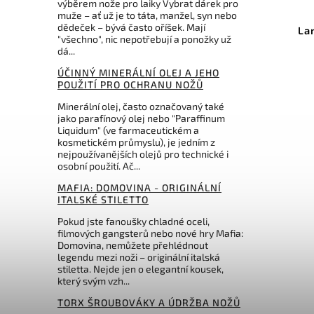
výběrem nože pro laiky Vybrat dárek pro
Kód:
KST412
muže – ať už je to táta, manžel, syn nebo
dědeček – bývá často oříšek. Mají
Okatsune brusný kámen pro
La
"všechno", nic nepotřebují a ponožky už
nůžky
dá...
Do košíku
ÚČINNÝ MINERÁLNÍ OLEJ A JEHO
POUŽITÍ PRO OCHRANU NOŽŮ
399 Kč
Minerální olej, často označovaný také
jako parafínový olej nebo "Paraffinum
Liquidum" (ve farmaceutickém a
kosmetickém průmyslu), je jedním z
nejpoužívanějších olejů pro technické i
osobní použití. Ač...
MAFIA: DOMOVINA - ORIGINÁLNÍ
ITALSKÉ STILETTO
Pokud jste fanoušky chladné oceli,
filmových gangsterů nebo nové hry Mafia:
Domovina, nemůžete přehlédnout
legendu mezi noži – originální italská
stiletta. Nejde jen o elegantní kousek,
který svým vzh...
TORX ŠROUBOVÁKY A ÚDRŽBA NOŽŮ