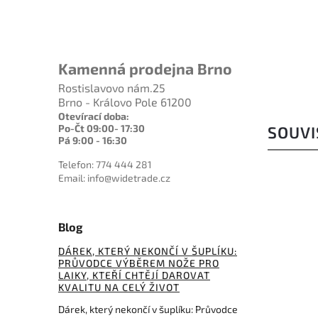
4 509 Kč
Kamenná prodejna Brno
Rostislavovo nám.25
Brno - Královo Pole 61200
Otevírací doba:
Po-Čt 09:00- 17:30
SOUVI
Pá 9:00 - 16:30
Telefon: 774 444 281
Email: info@widetrade.cz
Blog
DÁREK, KTERÝ NEKONČÍ V ŠUPLÍKU:
PRŮVODCE VÝBĚREM NOŽE PRO
LAIKY, KTEŘÍ CHTĚJÍ DAROVAT
KVALITU NA CELÝ ŽIVOT
Dárek, který nekončí v šuplíku: Průvodce