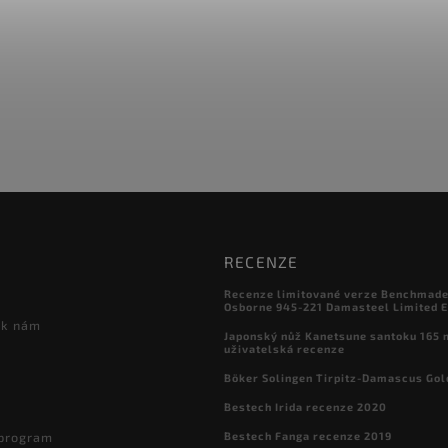
RECENZE
Recenze limitované verze Benchmade

Osborne 945-221 Damasteel Limited E
 k nám
Japonský nůž Kanetsune santoku 165
uživatelská recenze
Böker Solingen Tirpitz-Damascus Gol
Bestech Irida recenze 2020
Bestech Fanga recenze 2019
 program