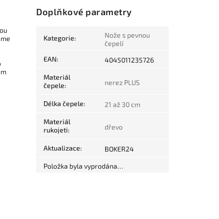
Doplňkové parametry
hou
Nože s pevnou
Kategorie
:
ujme
čepelí
EAN
:
4045011235726
o
kem
Materiál
nerez PLUS
čepele
:
Délka čepele
:
21 až 30 cm
Materiál
dřevo
rukojeti
:
Aktualizace
:
BOKER24
Položka byla vyprodána…