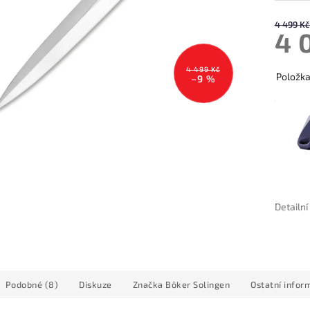
4 499 Kč
4 
4 499 Kč
Položk
–9 %
Detailn
Podobné (8)
Diskuze
Značka
Böker Solingen
Ostatní infor