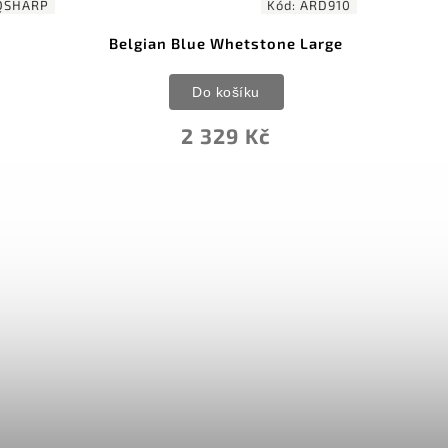
QSHARP
Kód:
ARD910
Belgian Blue Whetstone Large
DMT
Do košíku
2 329 Kč