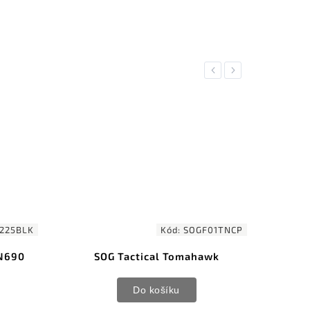
Previous
Next
225BLK
Kód:
SOGF01TNCP
 N690
SOG Tactical Tomahawk
Bark
Do košíku