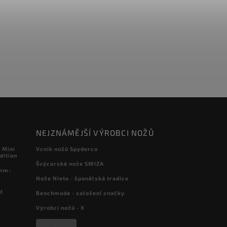
NEJZNÁMĚJŠÍ VÝROBCI NOŽŮ
 Mini
Vznik nožů Spyderco
dition
Švýcarské nože SWIZA
 mm-
Nože Nieto - španělská tradice
d
Benchmade - založení značky
Výrobci nožů - X