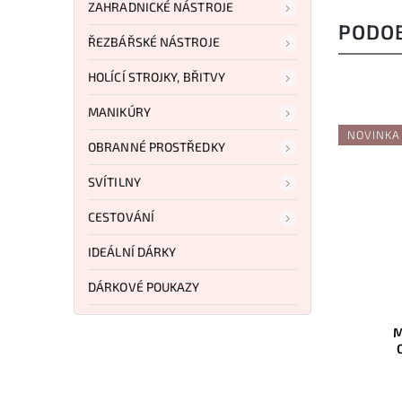
ZAHRADNICKÉ NÁSTROJE
PODO
ŘEZBÁŘSKÉ NÁSTROJE
HOLÍCÍ STROJKY, BŘITVY
MANIKÚRY
NOVINKA
OBRANNÉ PROSTŘEDKY
SVÍTILNY
CESTOVÁNÍ
IDEÁLNÍ DÁRKY
DÁRKOVÉ POUKAZY
Kód:
EX0225NITORG
Extrema Ratio Satre FX
M
Nitrogen Orange
Do košíku