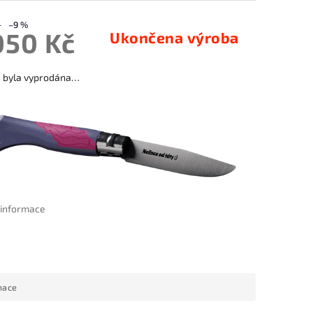
–9 %
050 Kč
Ukončena výroba
a byla vyprodána…
í informace
mace