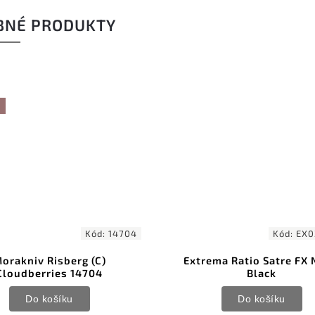
BNÉ PRODUKTY
Kód:
14704
Kód:
EX0
orakniv Risberg (C)
Extrema Ratio Satre FX
Cloudberries 14704
Black
Do košíku
Do košíku