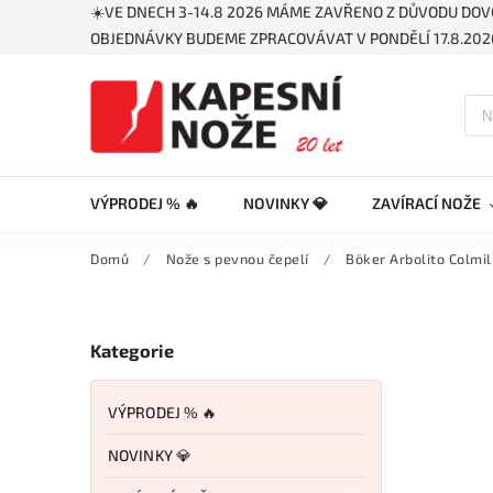
☀️VE DNECH 3-14.8 2026 MÁME ZAVŘENO Z DŮVODU DOV
OBJEDNÁVKY BUDEME ZPRACOVÁVAT V PONDĚLÍ 17.8.2026
VÝPRODEJ % 🔥
NOVINKY 💎
ZAVÍRACÍ NOŽE
Domů
/
Nože s pevnou čepelí
/
Böker Arbolito Colmi
Kategorie
VÝPRODEJ % 🔥
NOVINKY 💎