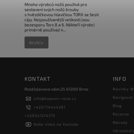
Mnoho výrobců nožů používá pro
sestavení svých nožů šrouby
s hvězdičkovou hlavičkou TORX se šesti
cípy. Nejpoužívanější velikosti jsou
bezesporu Torx 8 a 6. Někteří výrobci
primárně používají n...
Archiv
KONTAKT
INFO
Rostislavovo nám.25 61200 Brno
Novinky 
Navigovat
info
@
kapesni-noze.cz
Blog
+420774444281
Recenze
+420541214375
Návody
Naše videa na Youtube
Věrnostní