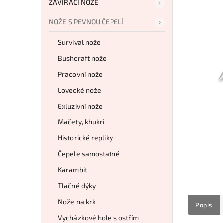
ZAVÍRACÍ NOŽE
NOŽE S PEVNOU ČEPELÍ
Survival nože
Bushcraft nože
Pracovní nože
Lovecké nože
Exluzivní nože
Mačety, khukri
Historické repliky
Čepele samostatné
Karambit
Tlačné dýky
Nože na krk
Popis
Vycházkové hole s ostřím