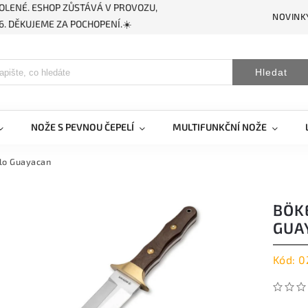
OLENÉ. ESHOP ZŮSTÁVÁ V PROVOZU,
NOVINK
. DĚKUJEME ZA POCHOPENÍ.☀️
Hledat
NOŽE S PEVNOU ČEPELÍ
MULTIFUNKČNÍ NOŽE
llo Guayacan
BÖK
GUA
Kód:
0