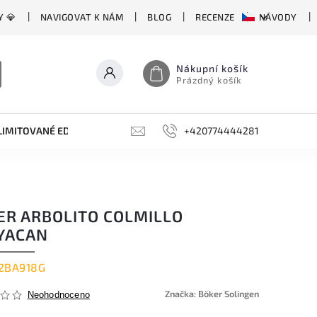
Y 💎
NAVIGOVAT K NÁM
BLOG
RECENZE
NÁVODY
Nákupní košík
Prázdný košík
LIMITOVANÉ EDICE
BROUSKY, BRUSKY, OCÍLKY
+420774444281
DOPLŇKY
ER ARBOLITO COLMILLO
YACAN
2BA918G
Značka:
Böker Solingen
Neohodnoceno