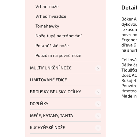
Vrhací nože
Detai
Vrhací hvězdice
Böker Ar
dýkovou 
Tomahawky
i zkuše
povrcho
Nože tupé na trénování
Ergonom
dřeva G
Potapěčské nože
na šňůr
Pouzdra na pevné nože
Celková
Délka č
MULTIFUNKČNÍ NOŽE
Tloušťk
Ocel: A
LIMITOVANÉ EDICE
Rukojeť
Pouzdro
Hmotnos
BROUSKY, BRUSKY, OCÍLKY
Made in
DOPLŇKY
MEČE, KATANY, TANTA
KUCHYŇSKÉ NOŽE