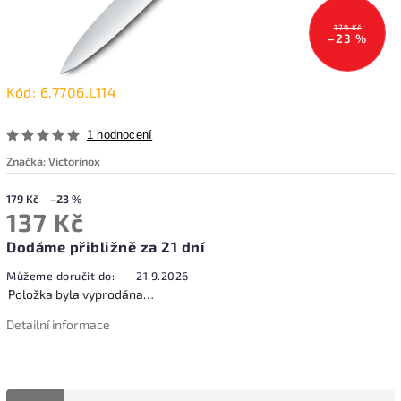
179 Kč
–23 %
Kód:
6.7706.L114
1 hodnocení
Značka:
Victorinox
179 Kč
–23 %
137 Kč
Dodáme přibližně za 21 dní
Můžeme doručit do:
21.9.2026
Položka byla vyprodána…
Detailní informace