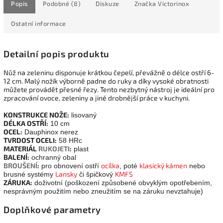
Popis
Podobné (8)
Diskuze
Značka
Victorinox
Ostatní informace
Detailní popis produktu
Nůž na zeleninu disponuje krátkou čepelí, převážně o délce ostří 6-
12 cm. Malý nožík výborně padne do ruky a díky vysoké obratnosti
můžete provádět přesné řezy. Tento nezbytný nástroj je ideální pro
zpracování ovoce, zeleniny a jiné drobnější práce v kuchyni.
KONSTRUKCE NOŽE:
lisovaný
DÉLKA OSTŘÍ:
10 cm
OCEL:
Dauphinox nerez
TVRDOST OCELI:
58 HRc
MATERIÁL
RUKOJETI
:
plast
BALENÍ:
ochranný obal
BROUŠENÍ
:
ocílka
klasický kámen
pro obnovení ostří
, poté
nebo
Lansky
KMFS
brusné systémy
či špičkový
ZÁRUKA:
doživotní (poškození způsobené obvyklým opotřebením,
nesprávným použitím nebo zneužitím se na záruku nevztahuje)
Doplňkové parametry