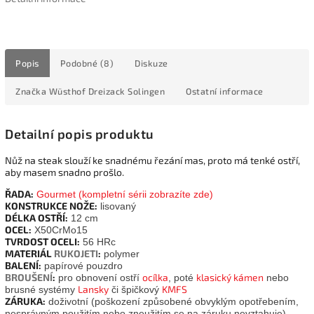
Popis
Podobné (8)
Diskuze
Značka
Wüsthof Dreizack Solingen
Ostatní informace
Detailní popis produktu
Nůž na steak slouží ke snadnému řezání mas, proto má tenké ostří,
aby masem snadno prošlo.
ŘADA:
Gourmet (kompletní sérii zobrazíte zde)
KONSTRUKCE NOŽE:
lisovaný
DÉLKA OSTŘÍ:
12 cm
OCEL:
X50CrMo15
TVRDOST OCELI:
56 HRc
MATERIÁL
RUKOJETI
:
polymer
BALENÍ:
papírové pouzdro
BROUŠENÍ
:
ocílka
klasický kámen
pro obnovení ostří
, poté
nebo
Lansky
KMFS
brusné systémy
či špičkový
ZÁRUKA:
doživotní (poškození způsobené obvyklým opotřebením,
nesprávným použitím nebo zneužitím se na záruku nevztahuje)