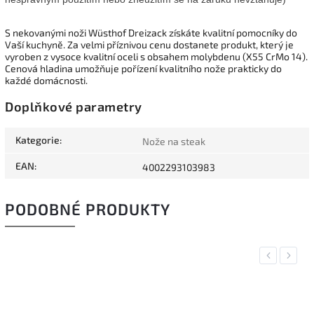
S nekovanými noži Wüsthof Dreizack získáte kvalitní pomocníky do
Vaší kuchyně. Za velmi příznivou cenu dostanete produkt, který je
vyroben z vysoce kvalitní oceli s obsahem molybdenu (X55 CrMo 14).
Cenová hladina umožňuje pořízení kvalitního nože prakticky do
každé domácnosti.
Doplňkové parametry
Kategorie
:
Nože na steak
EAN
:
4002293103983
PODOBNÉ PRODUKTY
Previous
Next