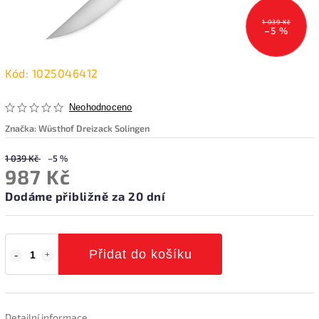
1 039 Kč
–5 %
Kód:
1025046412
Neohodnoceno
Značka:
Wüsthof Dreizack Solingen
1 039 Kč
–5 %
987 Kč
Dodáme přibližně za 20 dní
Přidat do košíku
Detailní informace