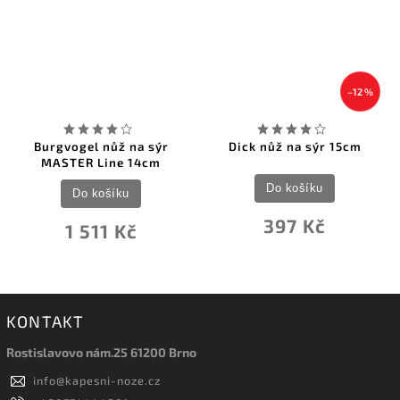
–12 %
Burgvogel nůž na sýr
Dick nůž na sýr 15cm
MASTER Line 14cm
Do košíku
Do košíku
397 Kč
1 511 Kč
KONTAKT
Rostislavovo nám.25 61200 Brno
info
@
kapesni-noze.cz