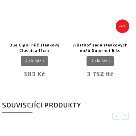
–4 %
Due Cigni nůž steakový
Wüsthof sada steakových
Classica 11cm
nožů Gourmet 6 ks
Do košíku
Do košíku
383 Kč
3 752 Kč
SOUVISEJÍCÍ PRODUKTY
Previous
Next