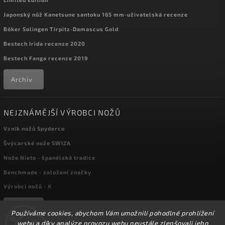
Japonský nůž Kanetsune santoku 165 mm-uživatelská recenze
Böker Solingen Tirpitz-Damascus Gold
Bestech Irida recenze 2020
Bestech Fanga recenze 2019
Archiv
NEJZNÁMĚJŠÍ VÝROBCI NOŽŮ
Vznik nožů Spyderco
Švýcarské nože SWIZA
Nože Nieto - španělská tradice
Benchmade - založení značky
Výrobci nožů - X
Archiv
Používáme cookies, abychom Vám umožnili pohodlné prohlížení
webu a díky analýze provozu webu neustále zlepšovali jeho