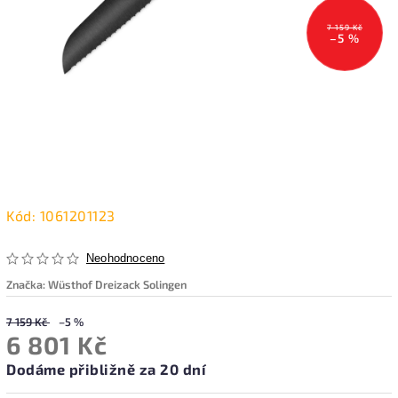
7 159 Kč
–5 %
Kód:
1061201123
Neohodnoceno
Značka:
Wüsthof Dreizack Solingen
7 159 Kč
–5 %
6 801 Kč
Dodáme přibližně za 20 dní