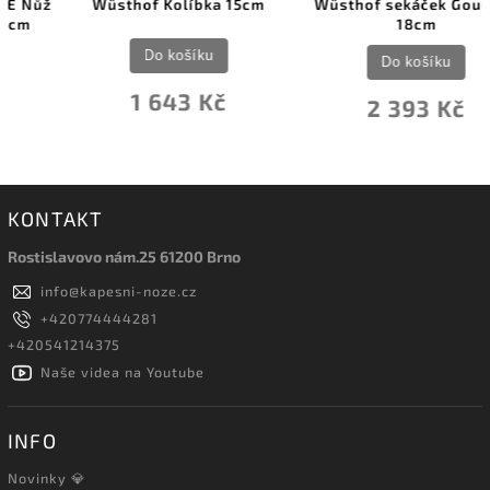
Wüsthof Kolíbka 15cm
Wüsthof sekáček Gourmet
18cm
Do košíku
Do košíku
1 643 Kč
2 393 Kč
KONTAKT
Rostislavovo nám.25 61200 Brno
info
@
kapesni-noze.cz
+420774444281
+420541214375
Naše videa na Youtube
INFO
Novinky 💎