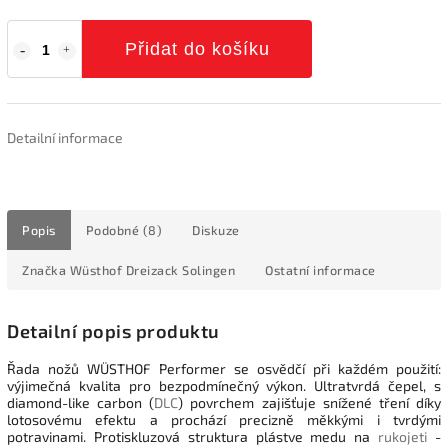
Přidat do košíku
Detailní informace
Popis
Podobné (8)
Diskuze
Značka
Wüsthof Dreizack Solingen
Ostatní informace
Detailní popis produktu
Řada nožů WÜSTHOF Performer se osvědčí při každém použití:
výjimečná kvalita pro bezpodmínečný výkon. Ultratvrdá čepel, s
diamond-like carbon (
DLC
) povrchem zajišťuje snížené tření díky
lotosovému efektu a prochází precizně měkkými i tvrdými
potravinami. Protiskluzová struktura plástve medu na
rukojeti
-