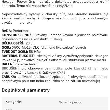
Hexagon Power Grip - zaručuje dokonalou ovladatelnost a krajní
kontrolu. Tento nůž vás uchvátí - na celý život!
Nepostradatelný vysoký kuchařský nůž, bez kterého nemůže být
žádná kvalitní kuchyně. Krájení všech druhů jídla s dokonalým
vyvážením pro ruku.
ŘADA:
Performer
KONSTRUKCE NOŽE:
kovaný - přesné kování z jediného polotovaru
ocelového masivu a konstrukcí
fulltang
DÉLKA OSTŘÍ:
23 cm
OCEL:
X50CrMo15, DLC (diamond like carbon) povrch
TVRDOST OCELI:
58 HRc
MATERIÁL RUKOJETI:
skelnými vlákny vyztužený polyamid Hexagon
Power Grip,
inovativní rukojeť s offsetovou strukturou plástve medu
BALENÍ:
dárkové balení
BROUŠENÍ
:
ocílka
klasický kámen
pro obnovení ostří
, poté
nebo
Lansky
KMFS
brusné systémy
či špičkový
ZÁRUKA:
doživotní (poškození způsobené obvyklým opotřebením,
nesprávným použitím nebo zneužitím se na záruku nevztahuje)
Doplňkové parametry
Kategorie
:
Nože na pečivo