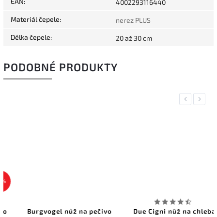
EAN
:
4002293116440
Materiál čepele
:
nerez PLUS
Délka čepele
:
20 až 30 cm
PODOBNÉ PRODUKTY
Previous
Next
Burgvogel nůž na pečivo
Due Cigni nůž na chleba