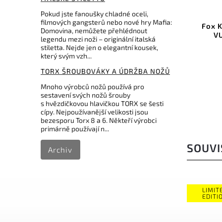
ZD8.GY
Kód:
FX-VP130-S4 TI
Pokud jste fanoušky chladné oceli,
filmových gangsterů nebo nové hry Mafia:
go -
Fox Knives multifunkční nůž
Vict
Domovina, nemůžete přehlédnout
VULPIS Titan, 4 funkce
legendu mezi noži – originální italská
stiletta. Nejde jen o elegantní kousek,
Do košíku
který svým vzh...
TORX ŠROUBOVÁKY A ÚDRŽBA NOŽŮ
1 589 Kč
Mnoho výrobců nožů používá pro
sestavení svých nožů šrouby
s hvězdičkovou hlavičkou TORX se šesti
cípy. Nejpoužívanější velikosti jsou
bezesporu Torx 8 a 6. Někteří výrobci
primárně používají n...
SOUVI
Archiv
LIMITED
EDITION