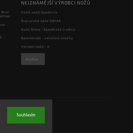
NEJZNÁMĚJŠÍ VÝROBCI NOŽŮ
 Mini
Vznik nožů Spyderco
dition
Švýcarské nože SWIZA
 mm-
Nože Nieto - španělská tradice
d
Benchmade - založení značky
Výrobci nožů - X
Archiv
Souhlasím