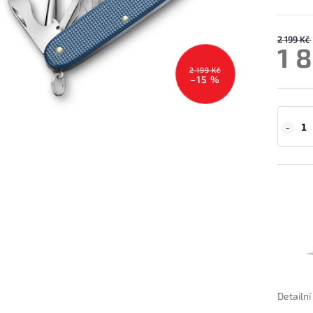
2 199 Kč
1 
2 199 Kč
–15 %
Detailn