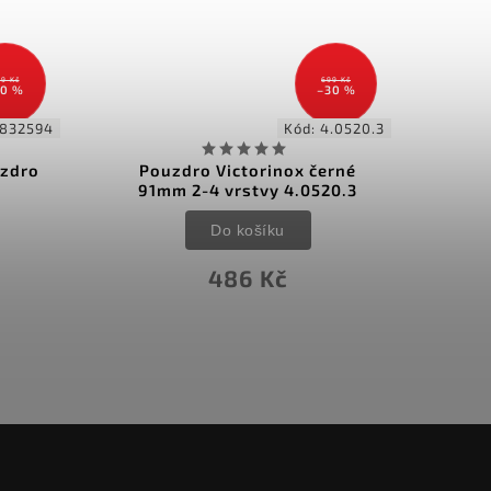
699 Kč
749 Kč
30 %
–10 %
4.0520.3
Kód:
LTG832595
erné
Leatherman kožené pouzdro
Nyl
20.3
Heritage Large
Do košíku
674 Kč