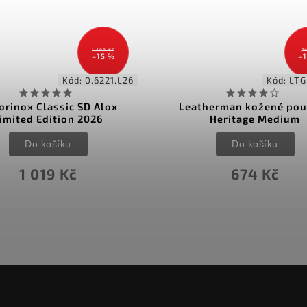
749 Kč
–10 %
–
Kód:
LTG832594
Kód:
herman kožené pouzdro
Pouzdro Victorinox č
Heritage Medium
91mm 2-4 vrstvy 4.05
Do košíku
Do košíku
674 Kč
486 Kč