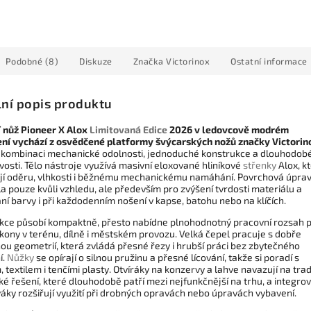
Podobné (8)
Diskuze
Značka
Victorinox
Ostatní informace
lní popis produktu
 nůž Pioneer X Alox
Limitovaná Edice
2026 v ledovcově modrém
ní vychází z osvědčené platformy švýcarských nožů značky Victorin
a kombinaci mechanické odolnosti, jednoduché konstrukce a dlouhodob
vosti. Tělo nástroje využívá masivní eloxované hliníkové
střenky
Alox, k
jí oděru, vlhkosti i běžnému mechanickému namáhání. Povrchová úpra
a pouze kvůli vzhledu, ale především pro zvýšení tvrdosti materiálu a
í barvy i při každodenním nošení v kapse, batohu nebo na klíčích.
kce působí kompaktně, přesto nabídne plnohodnotný pracovní rozsah 
kony v terénu, dílně i městském provozu. Velká čepel pracuje s dobře
ou geometrií, která zvládá přesné řezy i hrubší práci bez zbytečného
í.
Nůžky
se opírají o silnou pružinu a přesné lícování, takže si poradí s
 textilem i tenčími plasty. Otvíráky na konzervy a lahve navazují na trad
ké řešení, které dlouhodobě patří mezi nejfunkčnější na trhu, a integro
áky rozšiřují využití při drobných opravách nebo úpravách vybavení.