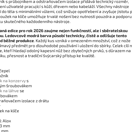
ník s průbojníkem a odstraňovačem izolace přidává technický rozměr,
ení uživatelé pracující s kůží, dřevem nebo kabeláží. Všechny nástroje
 do těla s minimálními vůlemi, což snižuje opotřebení a zvyšuje jistotu p
Kroužek na klíče umožňuje trvalé nošení bez nutnosti pouzdra a podporu
u skutečného každodenního nástroje.
aná edice pro rok 2026 zaujme nejen funkčností, ale i sběratelskou
u. Ledovcově modrá barva působí technicky, čistě a odlišuje tento
d běžné produkce
. Každý kus vzniká v omezeném množství, což z nože
ímavý předmět pro dlouhodobé používání i uložení do sbírky. Celek cílí 
e, kteří hledají odolný kapesní nůž bez zbytečných prvků, s důrazem na
u, přesnost a tradiční švýcarský přístup ke kvalitě.
:
 čepel
užník
ák na konzervy
s
alým šroubovákem
ák na láhve
se
oubovákem
straňovačem izolace z drátu
y
ek na klíče
: Alox
93 mm
15 mm