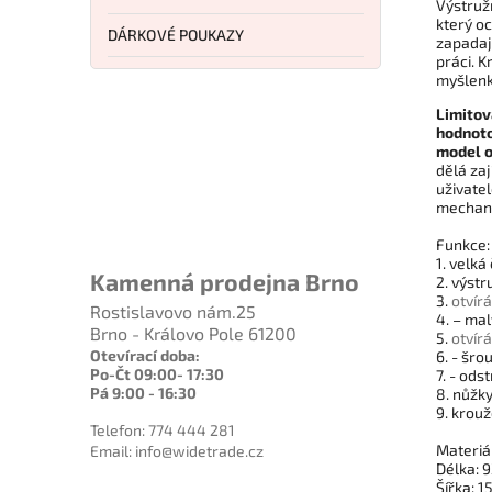
Výstruž
který oc
DÁRKOVÉ POUKAZY
zapadají
práci. 
myšlenk
Limitov
hodnoto
model o
dělá zaj
uživatel
mechanik
Funkce
1. velká
Kamenná prodejna Brno
2. výstr
3.
otvír
Rostislavovo nám.25
4. – m
Brno - Královo Pole 61200
5.
otvír
Otevírací doba:
6. - šr
Po-Čt 09:00- 17:30
7. - od
Pá 9:00 - 16:30
8. nůžk
9. krouž
Telefon: 774 444 281
Materiál
Email: info@widetrade.cz
Délka: 
Šířka: 