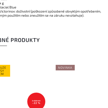
4 g
lacial Blue
Victorinox: doživotní (poškození způsobené obvyklým opotřebením,
ným použitím nebo zneužitím se na záruku nevztahuje).
BNÉ PRODUKTY
5 
–