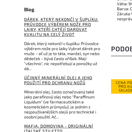
Váha: 9
Barva: G
Blog
Záruka 
nespráv
DÁREK, KTERÝ NEKONČÍ V ŠUPLÍKU:
PRŮVODCE VÝBĚREM NOŽE PRO
LAIKY, KTEŘÍ CHTĚJÍ DAROVAT
KVALITU NA CELÝ ŽIVOT
Dárek, který nekončí v šuplíku: Průvodce
PODO
výběrem nože pro laiky Vybrat dárek pro
muže – ať už je to táta, manžel, syn nebo
dědeček – bývá často oříšek. Mají
"všechno", nic nepotřebují a ponožky už
dá...
ÚČINNÝ MINERÁLNÍ OLEJ A JEHO
POUŽITÍ PRO OCHRANU NOŽŮ
CENA POUZE
NOVINKA
PRO KUSY
SKLADEM
Minerální olej, často označovaný také
jako parafínový olej nebo "Paraffinum
Liquidum" (ve farmaceutickém a
kosmetickém průmyslu), je jedním z
nejpoužívanějších olejů pro technické i
osobní použití. Ač...
2 039 Kč
MAFIA: DOMOVINA - ORIGINÁLNÍ
–22 %
ITALSKÉ STILETTO