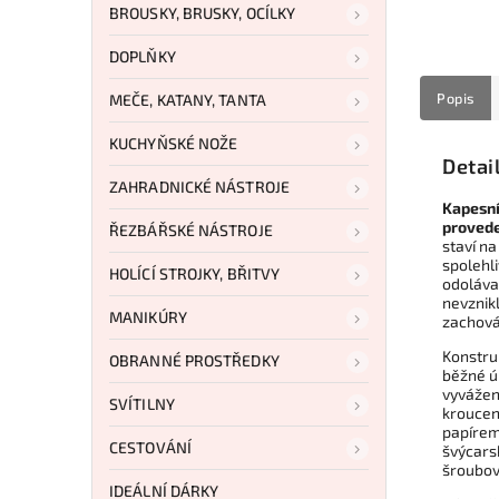
BROUSKY, BRUSKY, OCÍLKY
DOPLŇKY
Popis
MEČE, KATANY, TANTA
KUCHYŇSKÉ NOŽE
Detai
ZAHRADNICKÉ NÁSTROJE
Kapesní
provede
ŘEZBÁŘSKÉ NÁSTROJE
staví n
spolehli
HOLÍCÍ STROJKY, BŘITVY
odoláva
nevznikl
MANIKÚRY
zachován
Konstru
OBRANNÉ PROSTŘEDKY
běžné ú
vyvážen
SVÍTILNY
kroucen
papírem,
CESTOVÁNÍ
švýcars
šroubov
IDEÁLNÍ DÁRKY