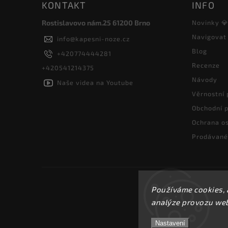
KONTAKT
INFO
Rostislavovo nám.25 61200 Brno
Novinky 
Navigovat
info
@
kapesni-noze.cz
Blog
+420774444281
Recenze
+420541214375
Návody
Naše videa na Youtube
Věrnostní
Obchodní 
Ochrana os
Prodávané
Používáme cookies, 
analýze provozu webu
Nastavení