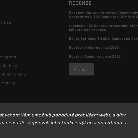
RECENZE
Recenze limitované verze Benchmade

Osborne 945-221 Damasteel Limited E
 k nám
Japonský nůž Kanetsune santoku 165
uživatelská recenze
Böker Solingen Tirpitz-Damascus Gol
Bestech Irida recenze 2020
Bestech Fanga recenze 2019
 program
podmínky
Archiv
obních údajů
 značky
Copyright 2026
kapesni-noze.cz
. Všechna práva vyhrazena.
abychom Vám umožnili pohodlné prohlížení webu a díky
Upravit nastavení cookies
 neustále zlepšovali jeho funkce, výkon a použitelnost.