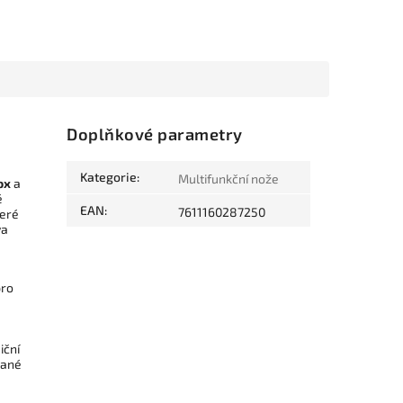
Doplňkové parametry
Kategorie
:
Multifunkční nože
ox
a
é
EAN
:
7611160287250
teré
va
pro
iční
vané