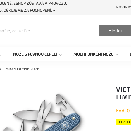
OLENÉ. ESHOP ZŮSTÁVÁ V PROVOZU,
NOVINK
. DĚKUJEME ZA POCHOPENÍ.☀️
Hledat
NOŽE S PEVNOU ČEPELÍ
MULTIFUNKČNÍ NOŽE
x Limited Edition 2026
VIC
LIMI
Kód:
0
LIMIT