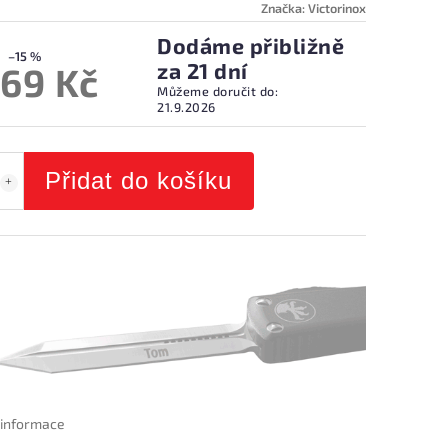
Značka:
Victorinox
Dodáme přibližně
–15 %
za 21 dní
869 Kč
Můžeme doručit do:
21.9.2026
Přidat do košíku
í informace