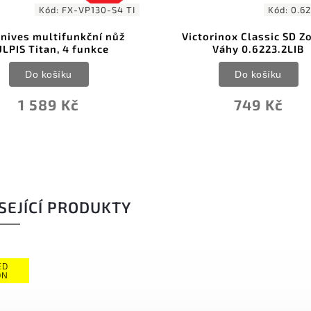
Kód:
0.6223.2LIB
Kód:
0.97
orinox Classic SD Zodiac
Victorinox RangerGr
Váhy 0.6223.2LIB
Boatsman
Do košíku
Do košíku
749 Kč
3 849 Kč
SEJÍCÍ PRODUKTY