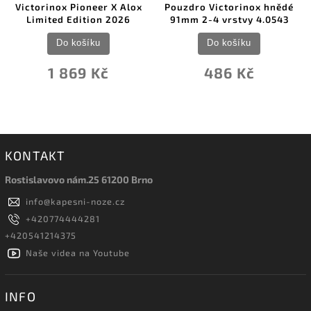
neer X Alox
Pouzdro Victorinox hnědé
Pouzdro Ranger G
tion 2026
91mm 2-4 vrstvy 4.0543
velké 4.05
íku
Do košíku
Do košík
 Kč
486 Kč
486 K
KONTAKT
Rostislavovo nám.25 61200 Brno
info
@
kapesni-noze.cz
+420774444281
+420541214375
Naše videa na Youtube
INFO