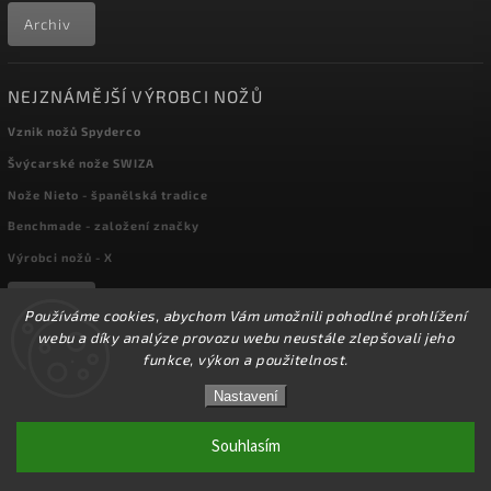
Archiv
NEJZNÁMĚJŠÍ VÝROBCI NOŽŮ
Vznik nožů Spyderco
Švýcarské nože SWIZA
Nože Nieto - španělská tradice
Benchmade - založení značky
Výrobci nožů - X
Archiv
Používáme cookies, abychom Vám umožnili pohodlné prohlížení
webu a díky analýze provozu webu neustále zlepšovali jeho
funkce, výkon a použitelnost.
☀️Ve dnech 3-14.8 2026 máme zavřeno z důvodu
Copyright 2026
kapesni-noze.cz
. Všechna práva vyhrazena.
DOVOLENÉ. Eshop zůstává v provozu, objednávky
Nastavení
Upravit nastavení cookies
budeme zpracovávat v pondělí 17.8.2026. Děkujeme za
pochopení.☀️
Souhlasím