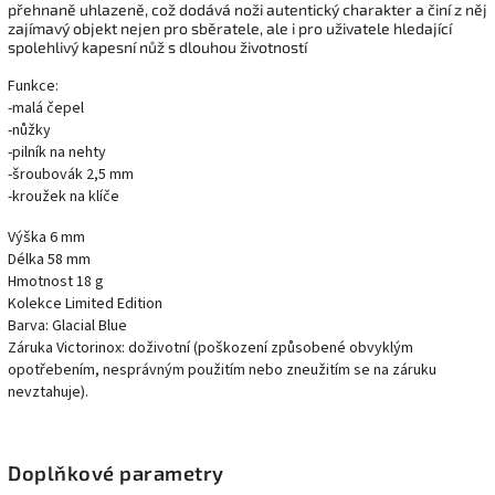
přehnaně uhlazeně, což dodává noži autentický charakter a činí z něj
zajímavý objekt nejen pro sběratele, ale i pro uživatele hledající
spolehlivý kapesní nůž s dlouhou životností
Funkce:
-malá čepel
-nůžky
-pilník na nehty
-šroubovák 2,5 mm
-kroužek na klíče
Výška 6 mm
Délka 58 mm
Hmotnost 18 g
Kolekce Limited Edition
Barva: Glacial Blue
Záruka Victorinox: doživotní (poškození způsobené obvyklým
opotřebením, nesprávným použitím nebo zneužitím se na záruku
nevztahuje).
Doplňkové parametry