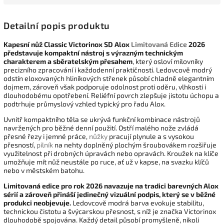
Detailní popis produktu
Kapesní nůž Classic Victorinox SD Alox
Limitovaná Edice
2026
představuje kompaktní nástroj s výrazným technickým
charakterem a sběratelským přesahem
, který osloví milovníky
precizního zpracování i každodenní praktičnosti. Ledovcově modrý
odstín eloxovaných hliníkových střenek působí chladně elegantním
dojmem, zároveň však podporuje odolnost proti oděru, vlhkosti i
dlouhodobému opotřebení. Reliéfní povrch zlepšuje jistotu úchopu a
podtrhuje průmyslový vzhled typický pro řadu Alox.
Uvnitř kompaktního těla se ukrývá funkční kombinace nástrojů
navržených pro běžné denní použití. Ostří malého nože zvládá
přesné řezy i jemné práce,
nůžky
pracují plynule a s vysokou
přesností,
pilník
na nehty doplněný plochým šroubovákem rozšiřuje
využitelnost při drobných úpravách nebo opravách. Kroužek na klíče
umožňuje mít nůž neustále po ruce, ať už v kapse, na svazku klíčů
nebo v městském batohu.
Limitovaná edice pro rok 2026 navazuje na tradici barevných Alox
sérií a zároveň přináší jedinečný vizuální podpis, který se v běžné
produkci neobjevuje.
Ledovcově modrá barva evokuje stabilitu,
technickou čistotu a švýcarskou přesnost, s níž je značka Victorinox
dlouhodobě spojována. Každý detail působí promyšleně, nikoli