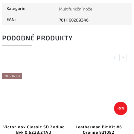
Kategorie
:
Multifunkční nože
EAN
:
7611160289346
PODOBNÉ PRODUKTY
Previous
Next
–5 %
 Zodiac
Leatherman Bit Kit #6
Fox Knives multifunkčn
U
Orange 931092
VULPIS Titan, 5 funk