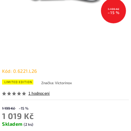
1 199 Kč
–15 %
Kód:
0.6221.L26
LIMITED EDITION
Značka:
Victorinox
1 hodnocení
1 199 Kč
–15 %
1 019 Kč
Skladem
(2 ks)