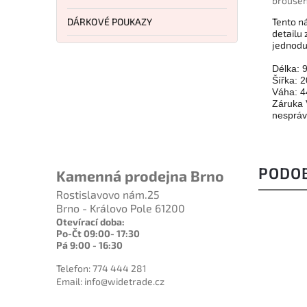
broušen
DÁRKOVÉ POUKAZY
Tento n
detailu
jednodu
Délka:
Šířka: 
Váha: 4
Záruka 
nespráv
PODO
Kamenná prodejna Brno
Rostislavovo nám.25
Brno - Královo Pole 61200
Otevírací doba:
Po-Čt 09:00- 17:30
Pá 9:00 - 16:30
Telefon: 774 444 281
Email: info@widetrade.cz