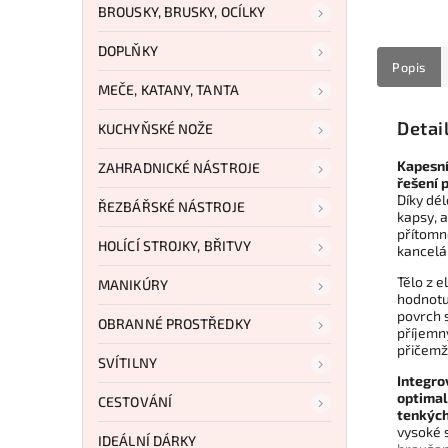
BROUSKY, BRUSKY, OCÍLKY
DOPLŇKY
Popis
MEČE, KATANY, TANTA
Detai
KUCHYŇSKÉ NOŽE
Kapesní
ZAHRADNICKÉ NÁSTROJE
řešení 
Díky dé
ŘEZBÁŘSKÉ NÁSTROJE
kapsy, 
přítomno
HOLÍCÍ STROJKY, BŘITVY
kancelá
Tělo z 
MANIKÚRY
hodnotu
povrch 
OBRANNÉ PROSTŘEDKY
příjemný
přičemž
SVÍTILNY
Integr
optimal
CESTOVÁNÍ
tenkých
vysoké 
IDEÁLNÍ DÁRKY