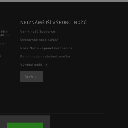
NEJZNÁMĚJŠÍ VÝROBCI NOŽŮ
 Mini
Vznik nožů Spyderco
dition
Švýcarské nože SWIZA
 mm-
Nože Nieto - španělská tradice
d
Benchmade - založení značky
Výrobci nožů - X
Archiv