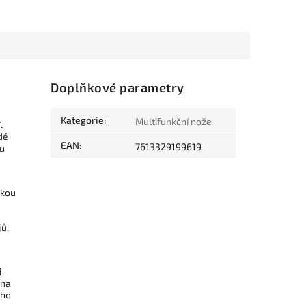
Doplňkové parametry
Kategorie
:
Multifunkční nože
.
dé
EAN
:
7613329199619
ou
ckou
jů,
i
 na
ého