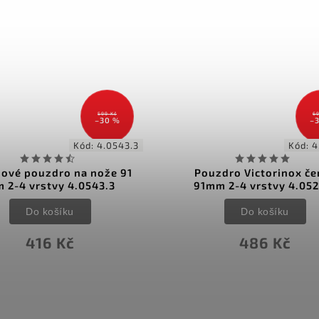
699 Kč
69
–30 %
–
Kód:
4.0520.3
Kód:
4
zdro Victorinox černé
Pouzdro Victorinox čer
m 2-4 vrstvy 4.0520.3
91mm 2-4 vrstvy 4.052
Do košíku
Do košíku
486 Kč
486 Kč