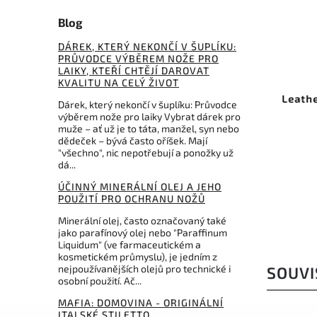
Blog
490 Kč
DÁREK, KTERÝ NEKONČÍ V ŠUPLÍKU:
–5 %
PRŮVODCE VÝBĚREM NOŽE PRO
LAIKY, KTEŘÍ CHTĚJÍ DAROVAT
6.E808
Kód:
LTG931053
KVALITU NA CELÝ ŽIVOT
te
Leatherman Bit Kit #2 Orange
Fox
Dárek, který nekončí v šuplíku: Průvodce
931053
výběrem nože pro laiky Vybrat dárek pro
muže – ať už je to táta, manžel, syn nebo
Do košíku
dědeček – bývá často oříšek. Mají
"všechno", nic nepotřebují a ponožky už
dá...
465 Kč
ÚČINNÝ MINERÁLNÍ OLEJ A JEHO
POUŽITÍ PRO OCHRANU NOŽŮ
Minerální olej, často označovaný také
jako parafínový olej nebo "Paraffinum
Liquidum" (ve farmaceutickém a
kosmetickém průmyslu), je jedním z
nejpoužívanějších olejů pro technické i
SOUVI
osobní použití. Ač...
MAFIA: DOMOVINA - ORIGINÁLNÍ
ITALSKÉ STILETTO