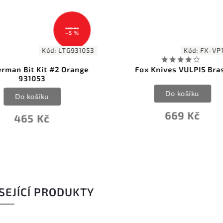
Kód:
FX-VP108 OT
Kód:
FX-VP1
 Knives VULPIS Brass
Fox Knives VULPIS Brass
Do košíku
Do košíku
669 Kč
777 Kč
SEJÍCÍ PRODUKTY