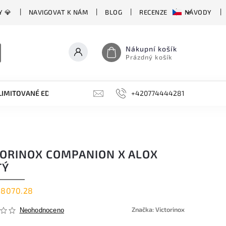
Y 💎
NAVIGOVAT K NÁM
BLOG
RECENZE
NÁVODY
Nákupní košík
Prázdný košík
LIMITOVANÉ EDICE
BROUSKY, BRUSKY, OCÍLKY
+420774444281
DOPLŇKY
TORINOX COMPANION X ALOX
TÝ
.8070.28
Značka:
Victorinox
Neohodnoceno