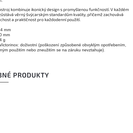
í
.
ástroj kombinuje ikonický design s promyšlenou funkčností. V každém
 zůstává věrný švýcarským standardům kvality, přičemž zachovává
chost a praktičnost pro každodenní použití.
 94 mm
20 mm
4 g
Victorinox: doživotní (poškození způsobené obvyklým opotřebením,
ným použitím nebo zneužitím se na záruku nevztahuje).
BNÉ PRODUKTY