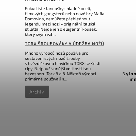
Pokud jste fanoušky chladné oceli,
filmových gangsterů nebo nové hry Mafia:
Domovina, nemůžete přehlédnout
legendu mezi noži – originální italská
stiletta. Nejde jen o elegantní kousek,
který svým vzh...
TORX ŠROUBOVÁKY A ÚDRŽBA NOŽŮ
Kč
599 Kč
 %
–30 %
Mnoho výrobců nožů používá pro
sestavení svých nožů šrouby
.0543
Kód:
4.0543.3
s hvězdičkovou hlavičkou TORX se šesti
cípy. Nejpoužívanější velikosti jsou
dé
Nylonové pouzdro na nože 91
Pou
bezesporu Torx 8 a 6. Někteří výrobci
primárně používají n...
3
mm 2-4 vrstvy 4.0543.3
91m
Do košíku
Archiv
416 Kč