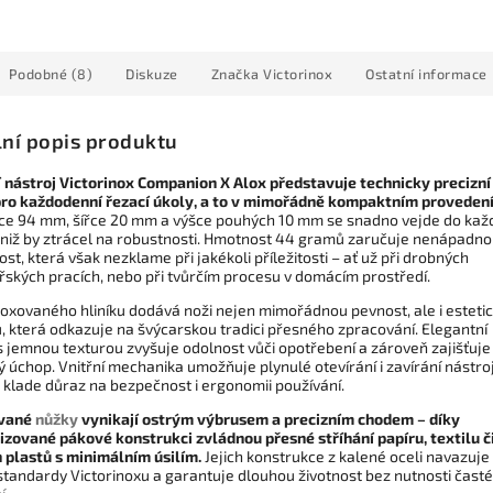
Podobné (8)
Diskuze
Značka
Victorinox
Ostatní informace
lní popis produktu
 nástroj Victorinox Companion X Alox představuje technicky precizní
pro každodenní řezací úkoly, a to v mimořádně kompaktním provedení
lce 94 mm, šířce 20 mm a výšce pouhých 10 mm se snadno vejde do kaž
aniž by ztrácel na robustnosti. Hmotnost 44 gramů zaručuje nenápadn
st, která však nezklame při jakékoli příležitosti – ať už při drobných
řských pracích, nebo při tvůrčím procesu v domácím prostředí.
eloxovaného hliníku dodává noži nejen mimořádnou pevnost, ale i esteti
, která odkazuje na švýcarskou tradici přesného zpracování. Elegantní
s jemnou texturou zvyšuje odolnost vůči opotřebení a zároveň zajišťuje
 úchop. Vnitřní mechanika umožňuje plynulé otevírání i zavírání nástro
 klade důraz na bezpečnost i ergonomii používání.
ované
nůžky
vynikají ostrým výbrusem a precizním chodem – díky
izované pákové konstrukci zvládnou přesné stříhání papíru, textilu č
 plastů s minimálním úsilím.
Jejich konstrukce z kalené oceli navazuje
standardy Victorinoxu a garantuje dlouhou životnost bez nutnosti čast