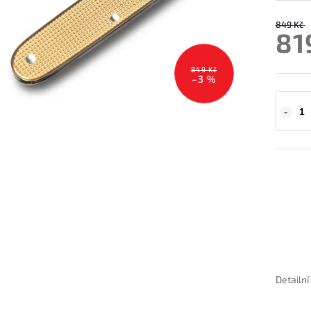
849 Kč
81
849 Kč
–3 %
Detailn