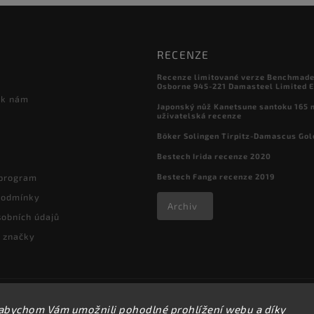
RECENZE
Recenze limitované verze Benchmade

Osborne 945-221 Damasteel Limited E
 k nám
Japonský nůž Kanetsune santoku 165
uživatelská recenze
Böker Solingen Tirpitz-Damascus Gol
Bestech Irida recenze 2020
Bestech Fanga recenze 2019
 program
podmínky
Archiv
obních údajů
 značky
Copyright 2026
kapesni-noze.cz
. Všechna práva vyhrazena.
abychom Vám umožnili pohodlné prohlížení webu a díky