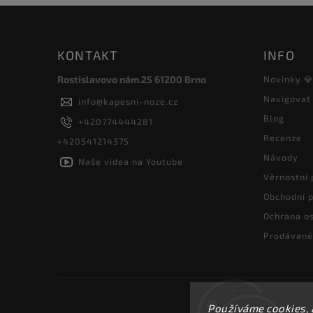
KONTAKT
INFO
Rostislavovo nám.25 61200 Brno
Novinky 
Navigovat
info
@
kapesni-noze.cz
Blog
+420774444281
Recenze
+420541214375
Návody
Naše videa na Youtube
Věrnostní
Obchodní 
Ochrana os
Prodávané
Používáme cookies, 