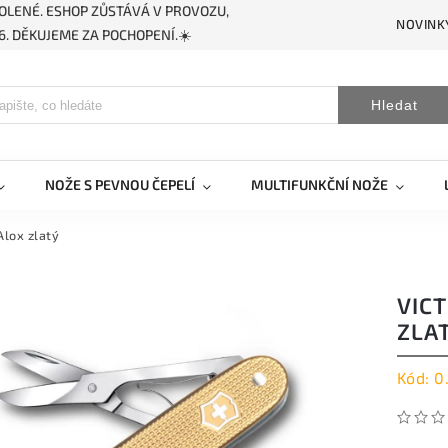
OLENÉ. ESHOP ZŮSTÁVÁ V PROVOZU,
NOVINK
. DĚKUJEME ZA POCHOPENÍ.☀️
Hledat
NOŽE S PEVNOU ČEPELÍ
MULTIFUNKČNÍ NOŽE
Alox zlatý
VIC
ZLA
Kód:
0