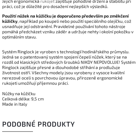
Jejich ergonomická
rukojeť
zajišťuje pohodlné držení a stabilitu při
práci, což je důležité pro dosažení nejlepších výsledků.
Použití nůžek na kůžičku je doporučeno především po změkčení
kůžičky
, například po koupeli nebo použití speciálního olejíčku, což
usnadňuje její odstranění. Pravidelné používání tohoto nástroje
pomáhá předcházet vzniku záděr a udržuje nehty i okolní pokožku v
optimálním stavu.
Systém Ringlock je vyroben s technologií hodinářského průmyslu.
Jedná se o patentovaný systém spojení čepelí nůžek, který se na
rozdíl od klasických středových šroubků NIKDY NEPOVOLUJE! Systém
Ringlock zajišťuje přesné a dlouhodobé stříhání a prodlužuje
životnost ostří. Všechny modely jsou vyrobeny z vysoce kvalitní
nerezové oceli s povrchovou úpravou, přirozeně ergonomické
rukojeti umožňují příjemnou práci.
Nůžky na kůžičku
Celková délka: 9,5 cm
Made in Italy
PODOBNÉ PRODUKTY