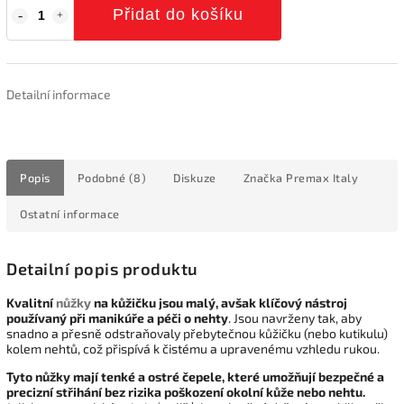
Přidat do košíku
Detailní informace
Popis
Podobné (8)
Diskuze
Značka
Premax Italy
Ostatní informace
Detailní popis produktu
Kvalitní
nůžky
na kůžičku jsou malý, avšak klíčový nástroj
používaný při manikúře a péči o nehty
. Jsou navrženy tak, aby
snadno a přesně odstraňovaly přebytečnou kůžičku (nebo kutikulu)
kolem nehtů, což přispívá k čistému a upravenému vzhledu rukou.
Tyto nůžky mají tenké a ostré čepele, které umožňují bezpečné a
precizní střihání bez rizika poškození okolní kůže nebo nehtu.