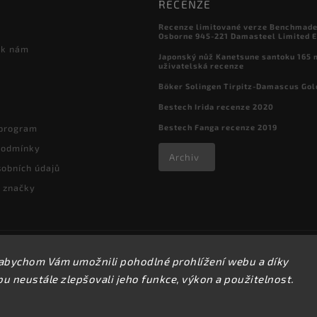
RECENZE
Recenze limitované verze Benchmade

Osborne 945-221 Damasteel Limited E
 k nám
Japonský nůž Kanetsune santoku 165
uživatelská recenze
Böker Solingen Tirpitz-Damascus Gol
Bestech Irida recenze 2020
Bestech Fanga recenze 2019
 program
podmínky
Archiv
obních údajů
 značky
Copyright 2026
kapesni-noze.cz
. Všechna práva vyhrazena.
abychom Vám umožnili pohodlné prohlížení webu a díky
Upravit nastavení cookies
 neustále zlepšovali jeho funkce, výkon a použitelnost.