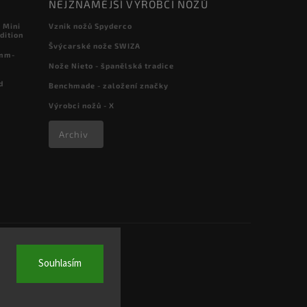
NEJZNÁMĚJŠÍ VÝROBCI NOŽŮ
 Mini
Vznik nožů Spyderco
dition
Švýcarské nože SWIZA
 mm-
Nože Nieto - španělská tradice
d
Benchmade - založení značky
Výrobci nožů - X
Archiv
Souhlasím