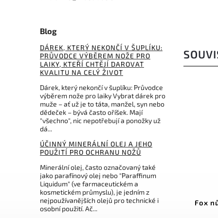
Blog
DÁREK, KTERÝ NEKONČÍ V ŠUPLÍKU:
SOUVI
PRŮVODCE VÝBĚREM NOŽE PRO
LAIKY, KTEŘÍ CHTĚJÍ DAROVAT
KVALITU NA CELÝ ŽIVOT
Dárek, který nekončí v šuplíku: Průvodce
výběrem nože pro laiky Vybrat dárek pro
muže – ať už je to táta, manžel, syn nebo
dědeček – bývá často oříšek. Mají
"všechno", nic nepotřebují a ponožky už
dá...
ÚČINNÝ MINERÁLNÍ OLEJ A JEHO
POUŽITÍ PRO OCHRANU NOŽŮ
Minerální olej, často označovaný také
jako parafínový olej nebo "Paraffinum
Liquidum" (ve farmaceutickém a
:
2C8235
Kód:
2C8335
kosmetickém průmyslu), je jedním z
nejpoužívanějších olejů pro technické i
ty na
Fox nůžky na nehty i kůži 9 cm
Fox
osobní použití. Ač...
inox