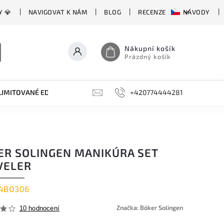
Y 💎
NAVIGOVAT K NÁM
BLOG
RECENZE
NÁVODY
Nákupní košík
Prázdný košík
LIMITOVANÉ EDICE
BROUSKY, BRUSKY, OCÍLKY
+420774444281
DOPLŇKY
ER SOLINGEN MANIKÚRA SET
VELER
4BO306
Značka:
Böker Solingen
10 hodnocení