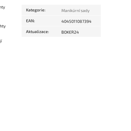
hty
Kategorie
:
Manikúrní sady
EAN
:
4045011087394
ehty
Aktualizace
:
BOKER24
í