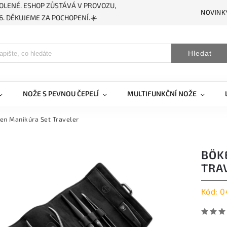
OLENÉ. ESHOP ZŮSTÁVÁ V PROVOZU,
NOVINK
. DĚKUJEME ZA POCHOPENÍ.☀️
Hledat
NOŽE S PEVNOU ČEPELÍ
MULTIFUNKČNÍ NOŽE
en Manikúra Set Traveler
BÖK
TRA
Kód:
0