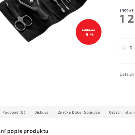
1 399 Kč
1 
1 399 Kč
–9 %
Detailn
Podobné (8)
Diskuze
Značka
Böker Solingen
Ostatní infor
lní popis produktu