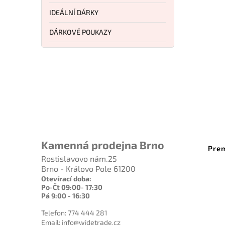
IDEÁLNÍ DÁRKY
DÁRKOVÉ POUKAZY
10105IS
Kód:
E91404203IS
Kamenná prodejna Brno
e
Premax manikúra Candy 4-
Bök
né
dílná
Rostislavovo nám.25
Brno - Královo Pole 61200
Do košíku
Otevírací doba:
Po-Čt 09:00- 17:30
1 749 Kč
Pá 9:00 - 16:30
Telefon: 774 444 281
Email: info@widetrade.cz