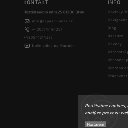
KONTAKT
INFO
Rostislavovo nám.25 61200 Brno
Novinky 
Navigovat
info
@
kapesni-noze.cz
Blog
+420774444281
Recenze
+420541214375
Návody
Naše videa na Youtube
Věrnostní
Obchodní 
Ochrana os
Prodávané
Používáme cookies, 
analýze provozu webu
Nastavení