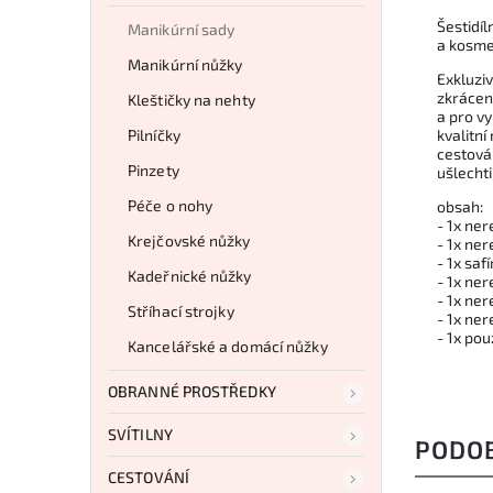
Šestidíl
Manikúrní sady
a kosmet
Manikúrní nůžky
Exkluzi
zkrácení
Kleštičky na nehty
a pro vy
Pilníčky
kvalitní
cestová
Pinzety
ušlechti
Péče o nohy
obsah:
- 1x ne
Krejčovské nůžky
- 1x ne
- 1x saf
Kadeřnické nůžky
- 1x ne
- 1x ne
Stříhací strojky
- 1x ne
- 1x po
Kancelářské a domácí nůžky
OBRANNÉ PROSTŘEDKY
SVÍTILNY
PODO
CESTOVÁNÍ