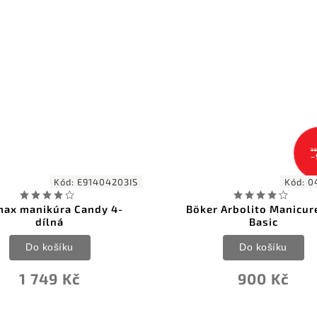
999 Kč
–9 %
Kód:
04BO506
Kód:
E
er Arbolito Manicure Set
Premax manikúra Ele
Basic
béžová 5-dílná
Do košíku
Do košíku
900 Kč
1 994 Kč