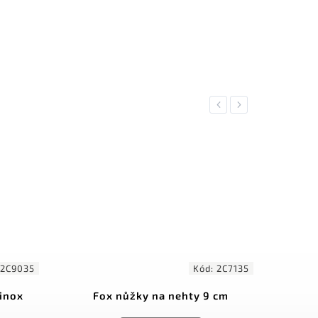
Previous
Next
ód:
2C7135
Kód:
2C694
 9 cm
Fox nůžky na nehty i kůži 10
Fo
cm