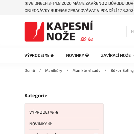
☀️VE DNECH 3-14.8 2026 MÁME ZAVŘENO Z DŮVODU DOV
OBJEDNÁVKY BUDEME ZPRACOVÁVAT V PONDĚLÍ 17.8.2026
VÝPRODEJ % 🔥
NOVINKY 💎
ZAVÍRACÍ NOŽE
Domů
/
Manikúry
/
Manikúrní sady
/
Böker Soling
Kategorie
VÝPRODEJ % 🔥
NOVINKY 💎