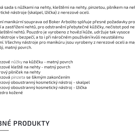
ná sada s nůžkami na nehty, kleštěmi na nehty, pinzetou, pilníkem na ne
ické nástroje (skalpel, lžička) z nerezové oceli.
vní manikúrní souprava od Boker Arbolito splňuje přesné požadavky pro
 a zastřižení nehtů, pro odstranění přebytečné kůžičky, nečistot pod n
leštění nehtů. Pouzdro je vyrobeno z hovězí kůže, udržuje tak vysoce
 nástroje v bezpečí, a to i při náročném používání kvůli neustálému
ní. Všechny nástroje pro manikúru jsou vyrobeny z nerezové oceli a maj
lý, matný povrch.
rezové
nůžky
na kůžičku - matný povrch
rezové kleště na nehty - matný povrch
írový pilníček na nehty
rezová
pinzeta
se šikmým zakončením
rezový oboustranný kosmetický nástroj - skalpel
rezový oboustranný kosmetický nástroj - lžička
uzdro kožené
BNÉ PRODUKTY