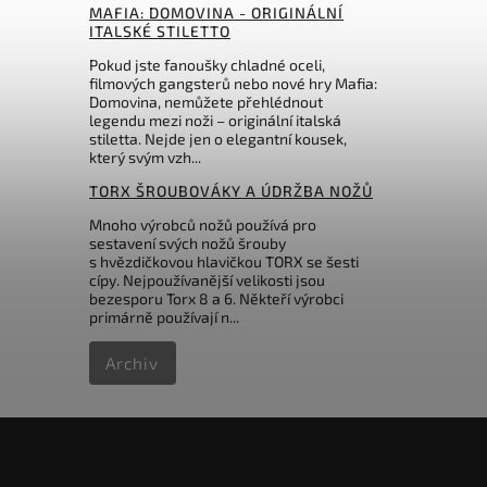
MAFIA: DOMOVINA - ORIGINÁLNÍ
Do košíku
ITALSKÉ STILETTO
Pokud jste fanoušky chladné oceli,
513 Kč
filmových gangsterů nebo nové hry Mafia:
Domovina, nemůžete přehlédnout
legendu mezi noži – originální italská
stiletta. Nejde jen o elegantní kousek,
který svým vzh...
TORX ŠROUBOVÁKY A ÚDRŽBA NOŽŮ
Mnoho výrobců nožů používá pro
sestavení svých nožů šrouby
s hvězdičkovou hlavičkou TORX se šesti
cípy. Nejpoužívanější velikosti jsou
bezesporu Torx 8 a 6. Někteří výrobci
primárně používají n...
Archiv