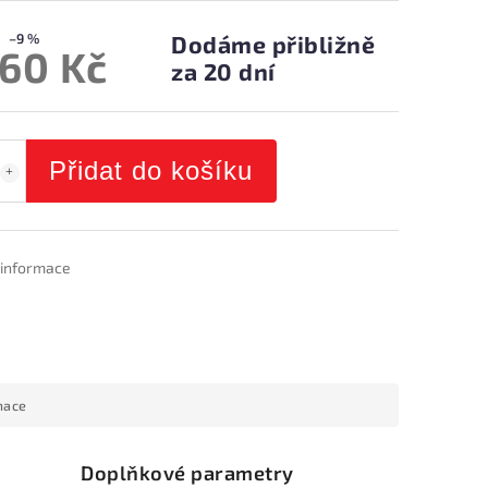
–9 %
Dodáme přibližně
260 Kč
za 20 dní
Přidat do košíku
í informace
mace
Doplňkové parametry