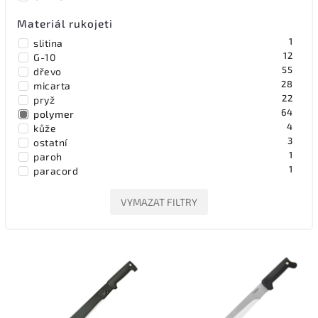
1
Svord
Materiál rukojeti
0
TOPS
4
Tramontina Brazil
1
slitina
3
United Cutlery
12
G-10
55
dřevo
28
micarta
22
pryž
64
polymer
4
kůže
3
ostatní
1
paroh
1
paracord
4
FRN
1
zytel
VYMAZAT FILTRY
4
plast
4
forprene