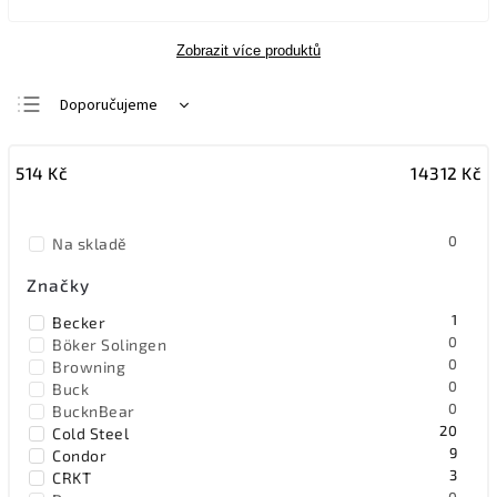
Zobrazit více produktů
Doporučujeme
Nejlevnější
514
Kč
14312
Kč
Nejdražší
Nejprodávanější
0
Na skladě
Abecedně
Značky
1
Becker
0
Böker Solingen
0
Browning
0
Buck
0
BucknBear
20
Cold Steel
9
Condor
3
CRKT