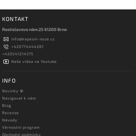
KONTAKT
Rostislavovo nám.25 61200 Brno
info
@
kapesni-noze.cz
+420774444281
+420541214375
Naše videa na Youtube
INFO
Novinky 💎
Navigovat k nám
Blog
Recenze
Návody
Věrnostní program
Obchodní podmínky