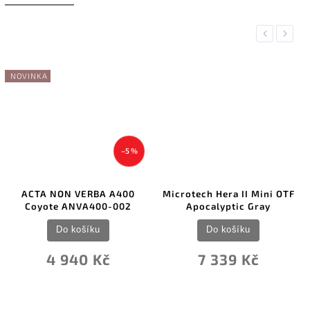
Previous
Next
NOVINKA
–5 %
ACTA NON VERBA A400
Microtech Hera II Mini OTF
Coyote ANVA400-002
Apocalyptic Gray
Do košíku
Do košíku
4 940 Kč
7 339 Kč