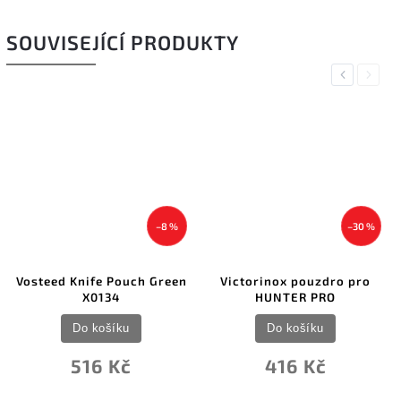
SOUVISEJÍCÍ PRODUKTY
Previous
Next
–8 %
–30 %
Vosteed Knife Pouch Green
Victorinox pouzdro pro
X0134
HUNTER PRO
Do košíku
Do košíku
516 Kč
416 Kč