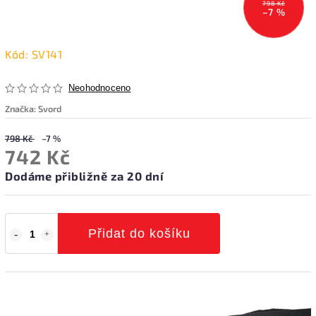
798 Kč
–7 %
Kód:
SV141
Neohodnoceno
Značka:
Svord
798 Kč
–7 %
742 Kč
Dodáme přibližně za 20 dní
Přidat do košíku