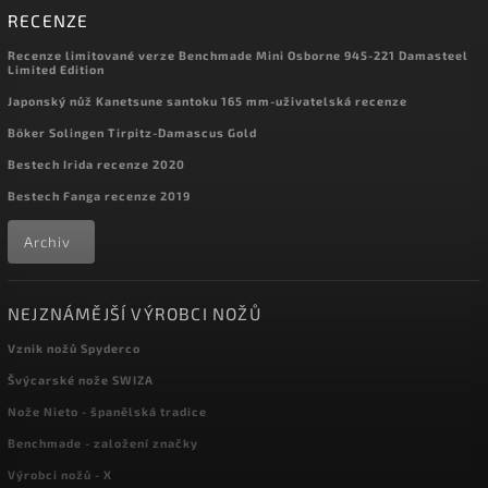
RECENZE
Recenze limitované verze Benchmade Mini Osborne 945-221 Damasteel
Limited Edition
Japonský nůž Kanetsune santoku 165 mm-uživatelská recenze
Böker Solingen Tirpitz-Damascus Gold
Bestech Irida recenze 2020
Bestech Fanga recenze 2019
Archiv
NEJZNÁMĚJŠÍ VÝROBCI NOŽŮ
Vznik nožů Spyderco
Švýcarské nože SWIZA
Nože Nieto - španělská tradice
Benchmade - založení značky
Výrobci nožů - X