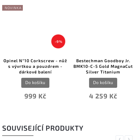
NOVINKA
–9 %
Opinel N°10 Corkscrew - nůž
Bestechman Goodboy Jr.
s vývrtkou a pouzdrem -
BMK10-C-5 Gold MagnaCut
dárkové balení
Silver Titanium
Do košíku
Do košíku
999 Kč
4 259 Kč
SOUVISEJÍCÍ PRODUKTY
Previous
Next