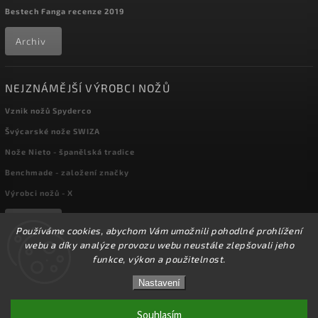
Bestech Fanga recenze 2019
Archiv
NEJZNÁMĚJŠÍ VÝROBCI NOŽŮ
Vznik nožů Spyderco
Švýcarské nože SWIZA
Nože Nieto - španělská tradice
Benchmade - založení značky
Výrobci nožů - X
Archiv
Používáme cookies, abychom Vám umožnili pohodlné prohlížení
webu a díky analýze provozu webu neustále zlepšovali jeho
funkce, výkon a použitelnost.
Copyright 2026
kapesni-noze.cz
. Všechna práva vyhrazena.
☀️Ve dnech 3-14.8 2026 máme zavřeno z důvodu
DOVOLENÉ. Eshop zůstává v provozu, objednávky
Nastavení
Upravit nastavení cookies
budeme zpracovávat v pondělí 17.8.2026. Děkujeme za
pochopení.☀️
Souhlasím