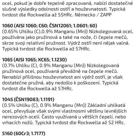
ocel, pokud je dobře tepelně zpracovaná, nabízí dostatečné
slušné výsledky odolnosti ostří a houževnatosti. Typická
tvrdost dle Rockwella až 55HRc. Německo / ZAPP
1060 (AISI 1060; C60; ČSN12061; 1.0601; 60)
(0.65% Uhlíku (C),0.9% Manganu (Mn)) Nízkolegovaná ocel,
používána jako pružinová a také na nože, či čepele mečů,
skrze svoji relativní pružnost. Výdrž ostří není nějak valná.
Typická tvrdost dle Rockwella až 57HRc.
1065 (AISI 1065; XC65; 1.1230)
(0.7% Uhlíku (C), 0.9% Manganu (Mn)) Nízkolegovaná
pružinová ocel, používaná převážně na čepele mečů.
Nenabízí přílišnou houževnatost ani výdrž ostří, je však
dostatečne pružná, aby nedošlo k poškození. Typická
tvrdost dle Rockwella až 57HRc.
1045 (ČSN19083; 1.1191)
(0.5% Uhlíku (C), 0.9% Manganu (Mn)) Základní uhlíkatá
ocel, převyšuje však svými vlastnosmi většinu levnějších
nerezových ocelí. Často využívaná u větších čepelí, nebo
vrhacích nožů. Typická tvrdost dle Rockwella až 52 HRc.
5160 (60Cr3; 1.7177)