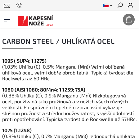
Hledat
CARBON STEEL / UHLÍKATÁ OCEL
1095 ( SUP4; 1.1275)
(1.03% Uhlíku (C), 0.5% Manganu (Mn)) Velmi oblíbená
uhlíková ocel, velmi dobře obrobitelná. Typická tvrdost dle
Rockwella až 60 HRc.
1080 (AISI 1080; 80Mn4; 1.1259; 75A)
(0.88% Uhlíku (C), 0.9% Manganu (Mn)) Nízkolegovaná
ocel, používaná jako pružinová a v nožích všech různých
velikostí. Po správném tepelném zpracování vykazuje
slušnou pružnost a střední houževnatost, s vyšší odolností
proti opotřebování. Typická tvrdost dle Rockwella až 57HRc.
1075 (1.1248)
(0.8% Uhlíku (C), 0.7% Manganu (Mn)) Jednoduchá uhlíkatá