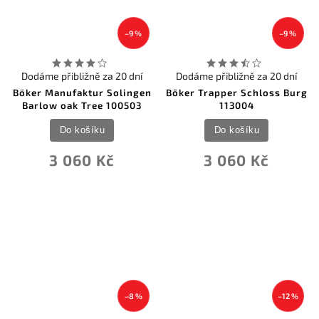
–9 %
–9 %
Dodáme přibližně za 20 dní
Dodáme přibližně za 20 dní
Böker Manufaktur Solingen
Böker Trapper Schloss Burg
Barlow oak Tree 100503
113004
Do košíku
Do košíku
3 060 Kč
3 060 Kč
–8 %
–12 %