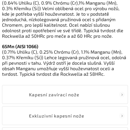
(0.64% Uhlíku (C), 0.9% Chrómu (Cr),1% Manganu (Mn),
0.3% Křemíku (Si)) Velmi oblíbená ocel pro výrobu nožů,
kde je potřeba vyšší houževnatost. Je to v podstatě
jednoduchá, nízkolegovaná pružinová ocel s přidaným
Chromem, pro lepší kalitelnost. Ocel nabízí slušnou
odolnost proti opotřebení ve své třídě. Typická tvrdost dle
Rockwella až 50HRc pro meče a až 60 HRc pro nože.
65Mn (AISI 1066)
(0.71% Uhlíku (C), 0.25% Chrómu (Cr), 1.1% Manganu (Mn),
0.37% Křemíku (Si)) Lehce legovaná pružinová ocel, odolná
při pevnosti v tahu. Výdrž ostří je docela slušná. Vyšší
obsah Manganu umožňuje vyšší houževnatost oceli a
tvrdost. Typická tvrdost dle Rockwella až 58HRc.
Kapesní zavírací nože
Exkluzivní kapesní nože