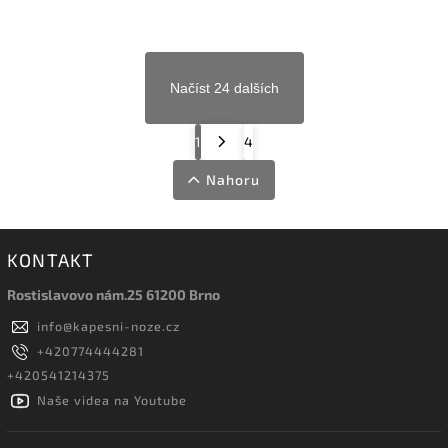
Načíst 24 dalších
1
4
Nahoru
KONTAKT
Rostislavovo nám.25 61200 Brno
info
@
kapesni-noze.cz
+420774444281
+420541214375
Naše videa na Youtube