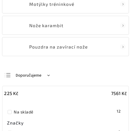
Motýlky tréninkové
Nože karambit
Pouzdra na zavírací nože
Doporučujeme
Nejlevnější
225
Kč
7561
Kč
Nejdražší
Nejprodávanější
12
Na skladě
Abecedně
Značky