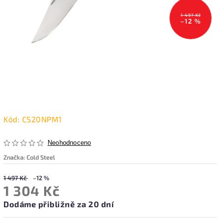
1 497 Kč
–12 %
Kód:
CS20NPM1
Neohodnoceno
Značka:
Cold Steel
1 497 Kč
–12 %
1 304 Kč
Dodáme přibližně za 20 dní