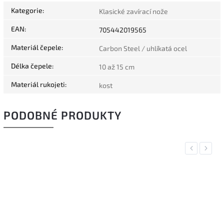
Kategorie
:
Klasické zavírací nože
EAN
:
705442019565
Materiál čepele
:
Carbon Steel / uhlíkatá ocel
Délka čepele
:
10 až 15 cm
Materiál rukojeti
:
kost
PODOBNÉ PRODUKTY
Previous
Next