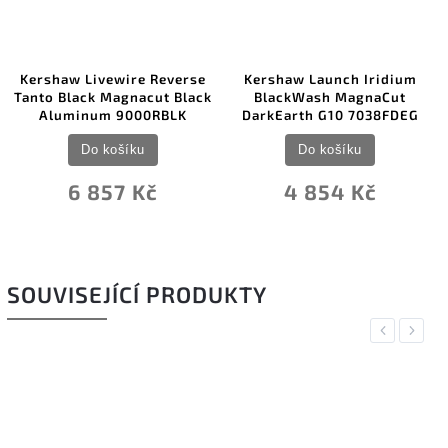
ewire Reverse
Kershaw Launch Iridium
Spyderco Bradl
Magnacut Black
BlackWash MagnaCut
2 C134
 9000RBLK
DarkEarth G10 7038FDEG
Do koš
ošíku
Do košíku
5 670
57 Kč
4 854 Kč
SOUVISEJÍCÍ PRODUKTY
Previous
Next