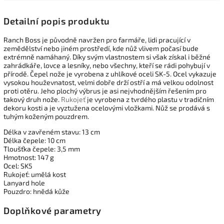
Detailní popis produktu
Ranch Boss je původně navržen pro farmáře, lidi pracující v
zemědělství nebo jiném prostředí, kde nůž vlivem počasí bude
extrémně namáhaný. Díky svým vlastnostem si však získal i běžné
zahrádkáře, lovce a lesníky, nebo všechny, kteří se rádi pohybují v
přírodě. Čepel nože je vyrobena z uhlíkové oceli SK-5. Ocel vykazuje
vysokou houževnatost, velmi dobře drží ostří a má velkou odolnost
proti otěru. Jeho plochý výbrus je asi nejvhodnějším řešením pro
takový druh nože.
Rukojeť
je vyrobena z tvrdého plastu v tradičním
dekoru kosti a je vyztužena ocelovými vložkami. Nůž se prodává s
tuhým koženým pouzdrem.
Délka v zavřeném stavu: 13 cm
Délka čepele: 10 cm
Tloušťka čepele: 3,5 mm
Hmotnost: 147 g
Ocel: SK5
Rukojeť: umělá kost
Lanyard hole
Pouzdro: hnědá kůže
Doplňkové parametry