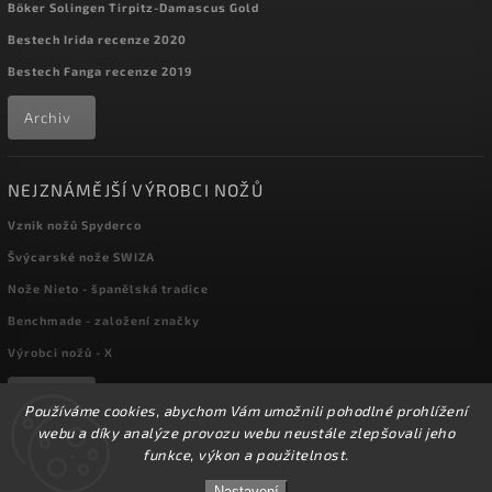
Böker Solingen Tirpitz-Damascus Gold
Bestech Irida recenze 2020
Bestech Fanga recenze 2019
Archiv
NEJZNÁMĚJŠÍ VÝROBCI NOŽŮ
Vznik nožů Spyderco
Švýcarské nože SWIZA
Nože Nieto - španělská tradice
Benchmade - založení značky
Výrobci nožů - X
Archiv
Používáme cookies, abychom Vám umožnili pohodlné prohlížení
webu a díky analýze provozu webu neustále zlepšovali jeho
funkce, výkon a použitelnost.
Copyright 2026
kapesni-noze.cz
. Všechna práva vyhrazena.
☀️Ve dnech 3-14.8 2026 máme zavřeno z důvodu
DOVOLENÉ. Eshop zůstává v provozu, objednávky
Nastavení