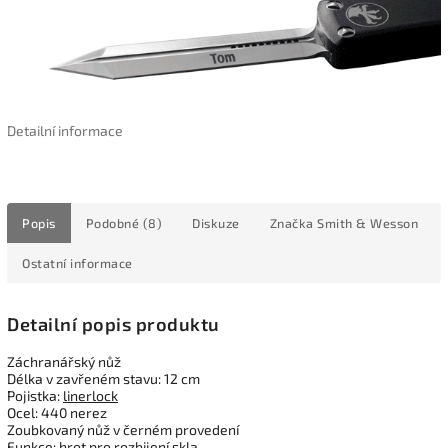
Detailní informace
Popis
Podobné (8)
Diskuze
Značka
Smith & Wesson
Ostatní informace
Detailní popis produktu
Záchranářský nůž
Délka v zavřeném stavu: 12 cm
Pojistka:
linerlock
Ocel: 440 nerez
Zoubkovaný nůž v černém provedení
Funkce: hrot pro rozbijení skla