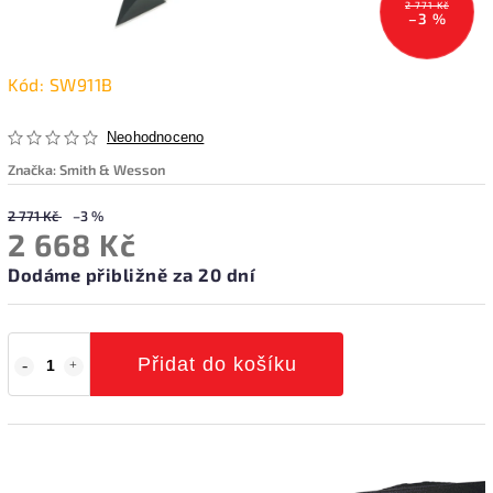
2 771 Kč
–3 %
Kód:
SW911B
Neohodnoceno
Značka:
Smith & Wesson
2 771 Kč
–3 %
2 668 Kč
Dodáme přibližně za 20 dní
Přidat do košíku