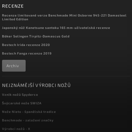
RECENZE
Recenze limitované verze Benchmade Mini Osborne 945-221 Damasteel
Limited Edition
Japonský nůž Kanetsune santoku 165 mm-uživatelská recenze
Böker Solingen Tirpitz-Damascus Gold
Bestech Irida recenze 2020
Bestech Fanga recenze 2019
Archiv
NEJZNÁMĚJŠÍ VÝROBCI NOŽŮ
Vznik nožů Spyderco
Švýcarské nože SWIZA
Nože Nieto - španělská tradice
Benchmade - založení značky
Výrobci nožů - X