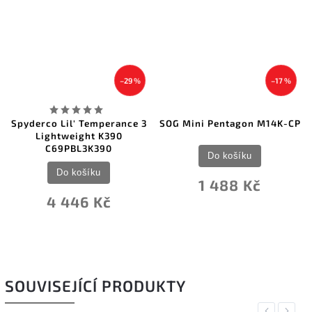
–29 %
–17 %
Spyderco Lil' Temperance 3
SOG Mini Pentagon M14K-CP
Lightweight K390
C69PBL3K390
Do košíku
Do košíku
1 488 Kč
4 446 Kč
SOUVISEJÍCÍ PRODUKTY
Previous
Next