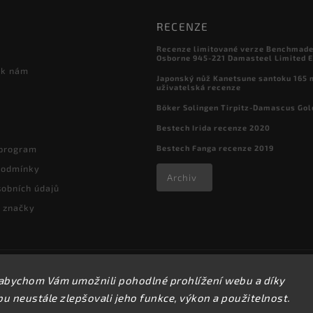
RECENZE
Recenze limitované verze Benchmade

Osborne 945-221 Damasteel Limited E
 k nám
Japonský nůž Kanetsune santoku 165
uživatelská recenze
Böker Solingen Tirpitz-Damascus Gol
Bestech Irida recenze 2020
Bestech Fanga recenze 2019
 program
podmínky
Archiv
obních údajů
 značky
Copyright 2026
kapesni-noze.cz
. Všechna práva vyhrazena.
abychom Vám umožnili pohodlné prohlížení webu a díky
Upravit nastavení cookies
 neustále zlepšovali jeho funkce, výkon a použitelnost.