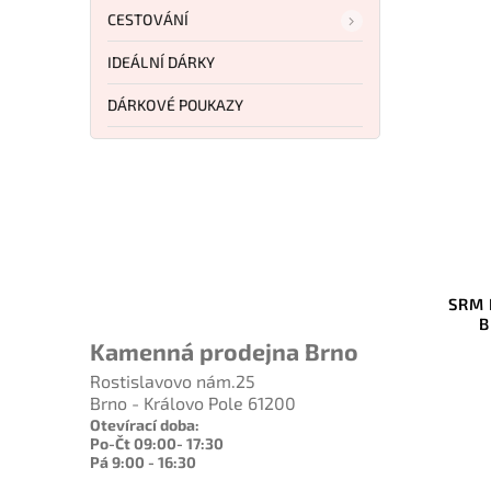
CESTOVÁNÍ
IDEÁLNÍ DÁRKY
DÁRKOVÉ POUKAZY
1 367 Kč
–7 %
Kód:
CS20KR7
Kód:
S
Cold Steel Range Boss Green
SRM Knives Twin 2
CS-20KR7
Black N690 Ivor
Kamenná prodejna Brno
Do košíku
Do košíku
Rostislavovo nám.25
Brno - Královo Pole 61200
1 263 Kč
1 760 K
Otevírací doba:
Po-Čt 09:00- 17:30
Pá 9:00 - 16:30