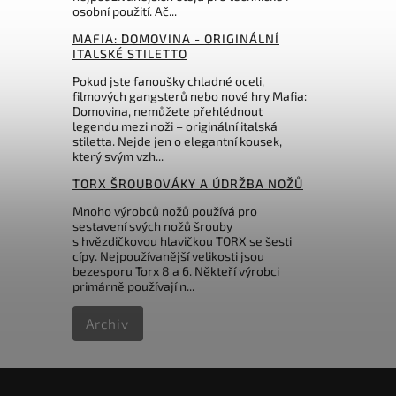
osobní použití. Ač...
273 Kč
MAFIA: DOMOVINA - ORIGINÁLNÍ
ITALSKÉ STILETTO
Pokud jste fanoušky chladné oceli,
filmových gangsterů nebo nové hry Mafia:
Domovina, nemůžete přehlédnout
legendu mezi noži – originální italská
stiletta. Nejde jen o elegantní kousek,
který svým vzh...
TORX ŠROUBOVÁKY A ÚDRŽBA NOŽŮ
Mnoho výrobců nožů používá pro
sestavení svých nožů šrouby
s hvězdičkovou hlavičkou TORX se šesti
cípy. Nejpoužívanější velikosti jsou
bezesporu Torx 8 a 6. Někteří výrobci
primárně používají n...
Archiv