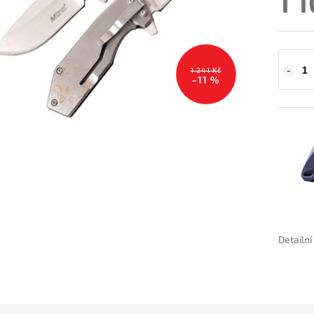
1 
1 241 Kč
–11 %
Detailn