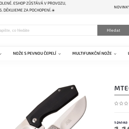
OLENÉ. ESHOP ZŮSTÁVÁ V PROVOZU,
NOVINK
. DĚKUJEME ZA POCHOPENÍ.☀️
Hledat
NOŽE S PEVNOU ČEPELÍ
MULTIFUNKČNÍ NOŽE
MTE
1 241 Kč