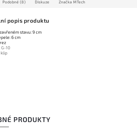
Podobné (8)
Diskuze
Značka
MTech
lní popis produktu
 zavřeném stavu: 9 cm
epele: 6 cm
erez
:
G-10
í
klip
BNÉ PRODUKTY