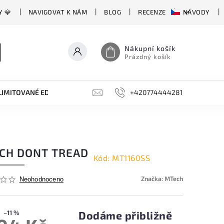
Y 💎
NAVIGOVAT K NÁM
BLOG
RECENZE
NÁVODY
Nákupní košík
Prázdný košík
LIMITOVANÉ EDICE
BROUSKY, BRUSKY, OCÍLKY
+420774444281
DOPLŇKY
CH DONT TREAD
Kód:
MT1160SS
Značka:
MTech
Neohodnoceno
–11 %
Dodáme přibližně