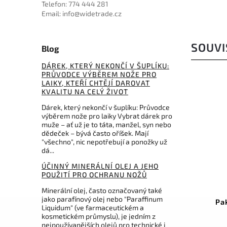
Telefon: 774 444 281
Email: info@widetrade.cz
SOUVI
Blog
DÁREK, KTERÝ NEKONČÍ V ŠUPLÍKU:
PRŮVODCE VÝBĚREM NOŽE PRO
LAIKY, KTEŘÍ CHTĚJÍ DAROVAT
KVALITU NA CELÝ ŽIVOT
Dárek, který nekončí v šuplíku: Průvodce
výběrem nože pro laiky Vybrat dárek pro
muže – ať už je to táta, manžel, syn nebo
dědeček – bývá často oříšek. Mají
"všechno", nic nepotřebují a ponožky už
dá...
ÚČINNÝ MINERÁLNÍ OLEJ A JEHO
POUŽITÍ PRO OCHRANU NOŽŮ
Kód:
LSSH1
Minerální olej, často označovaný také
jako parafínový olej nebo "Paraffinum
Lansky Nylon Sheath
Pa
Liquidum" (ve farmaceutickém a
kosmetickém průmyslu), je jedním z
nejpoužívanějších olejů pro technické i
Do košíku