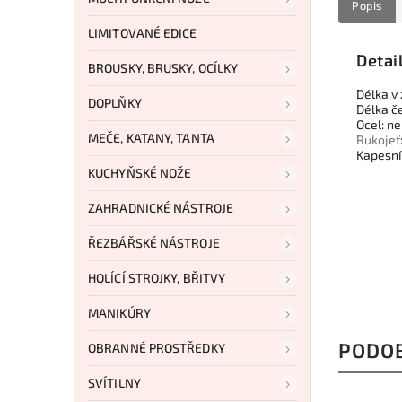
Popis
LIMITOVANÉ EDICE
Detai
BROUSKY, BRUSKY, OCÍLKY
Délka v
DOPLŇKY
Délka č
Ocel: n
MEČE, KATANY, TANTA
Rukojeť
Kapesn
KUCHYŇSKÉ NOŽE
ZAHRADNICKÉ NÁSTROJE
ŘEZBÁŘSKÉ NÁSTROJE
HOLÍCÍ STROJKY, BŘITVY
MANIKÚRY
PODO
OBRANNÉ PROSTŘEDKY
SVÍTILNY