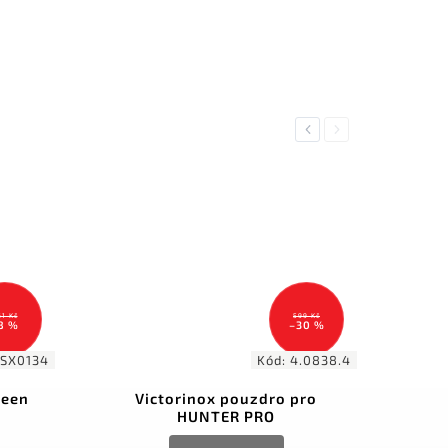
Previous
Next
61 Kč
599 Kč
8 %
–30 %
SX0134
Kód:
4.0838.4
reen
Victorinox pouzdro pro
HUNTER PRO