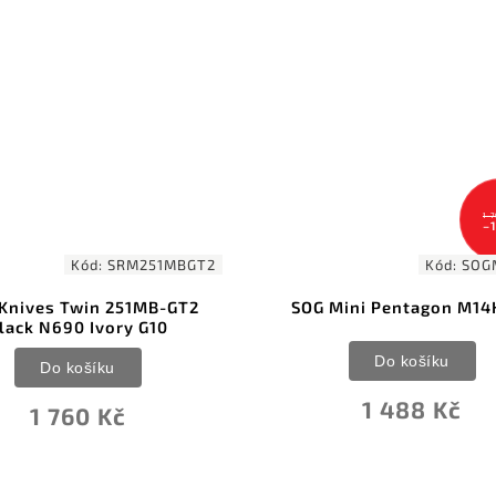
1 793 Kč
–17 %
RM251MBGT2
Kód:
SOGM14KCP
51MB-GT2
SOG Mini Pentagon M14K-CP
y G10
Do košíku
1 488 Kč
č