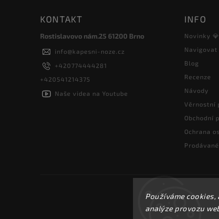
KONTAKT
INFO
Rostislavovo nám.25 61200 Brno
Novinky 
Navigovat
info
@
kapesni-noze.cz
Blog
+420774444281
Recenze
+420541214375
Návody
Naše videa na Youtube
Věrnostní
Obchodní 
Ochrana os
Prodávané
Používáme cookies, 
analýze provozu webu