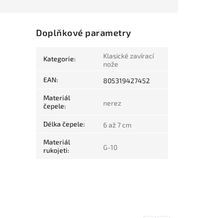
Doplňkové parametry
Klasické zavírací
Kategorie
:
nože
EAN
:
805319427452
Materiál
nerez
čepele
:
Délka čepele
:
6 až 7 cm
Materiál
G-10
rukojeti
: