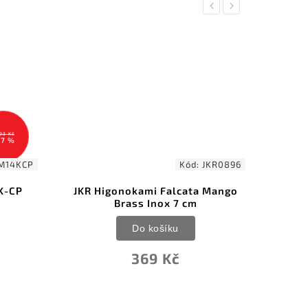
Previous
Next
Kód:
JKR0896
JKR Higonokami Falcata Mango
Winchester FMJ 
Brass Inox 7 cm
Do košík
Do košíku
404 K
369 Kč