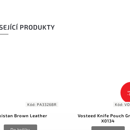
SEJÍCÍ PRODUKTY
5
–
Kód:
PA3326BR
Kód:
VO
kistan Brown Leather
Vosteed Knife Pouch G
X0134
Do košíku