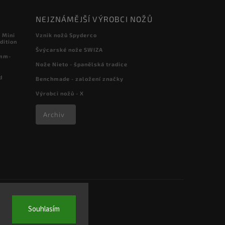
NEJZNÁMĚJŠÍ VÝROBCI NOŽŮ
 Mini
Vznik nožů Spyderco
dition
Švýcarské nože SWIZA
 mm-
Nože Nieto - španělská tradice
d
Benchmade - založení značky
Výrobci nožů - X
Archiv
Souhlasím