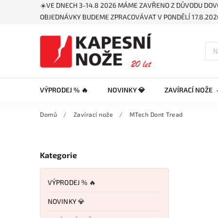
☀️VE DNECH 3-14.8 2026 MÁME ZAVŘENO Z DŮVODU DOV
OBJEDNÁVKY BUDEME ZPRACOVÁVAT V PONDĚLÍ 17.8.2026
VÝPRODEJ % 🔥
NOVINKY 💎
ZAVÍRACÍ NOŽE
Domů
/
Zavírací nože
/
MTech Dont Tread
Kategorie
VÝPRODEJ % 🔥
NOVINKY 💎