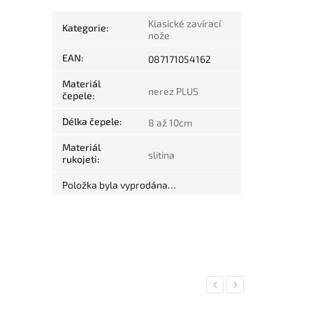
Klasické zavírací
Kategorie
:
nože
EAN
:
087171054162
Materiál
nerez PLUS
čepele
:
Délka čepele
:
8 až 10cm
Materiál
slitina
rukojeti
:
Položka byla vyprodána…
Previous
Next