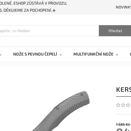
OLENÉ. ESHOP ZŮSTÁVÁ V PROVOZU,
NOVINK
. DĚKUJEME ZA POCHOPENÍ.☀️
Hledat
NOŽE S PEVNOU ČEPELÍ
MULTIFUNKČNÍ NOŽE
KER
1 585 Kč