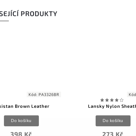
SEJÍCÍ PRODUKTY
Kód:
PA3326BR
Kó
kistan Brown Leather
Lansky Nylon Sheat
Do košíku
Do košíku
398 Kč
273 Kč