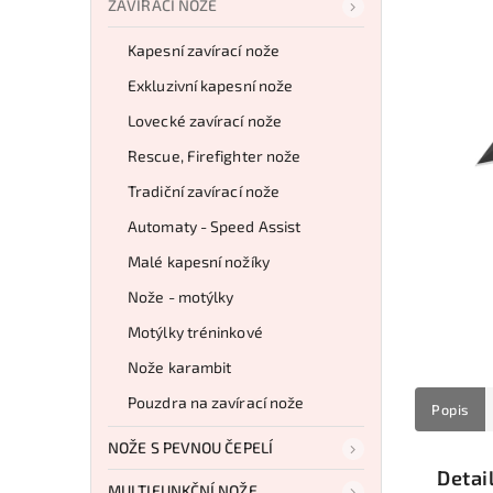
ZAVÍRACÍ NOŽE
Kapesní zavírací nože
Exkluzivní kapesní nože
Lovecké zavírací nože
Rescue, Firefighter nože
Tradiční zavírací nože
Automaty - Speed Assist
Malé kapesní nožíky
Nože - motýlky
Motýlky tréninkové
Nože karambit
Pouzdra na zavírací nože
Popis
NOŽE S PEVNOU ČEPELÍ
Detai
MULTIFUNKČNÍ NOŽE