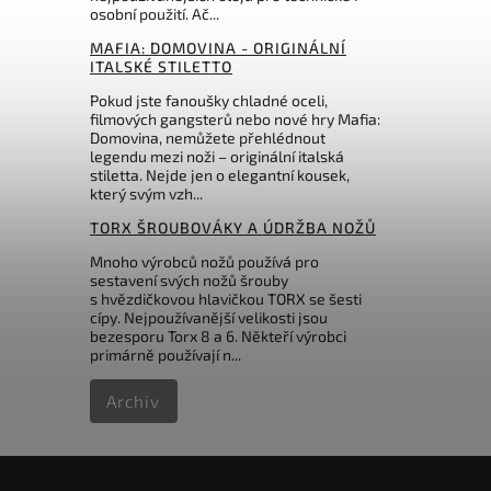
osobní použití. Ač...
MAFIA: DOMOVINA - ORIGINÁLNÍ
ITALSKÉ STILETTO
Pokud jste fanoušky chladné oceli,
filmových gangsterů nebo nové hry Mafia:
Domovina, nemůžete přehlédnout
legendu mezi noži – originální italská
stiletta. Nejde jen o elegantní kousek,
který svým vzh...
TORX ŠROUBOVÁKY A ÚDRŽBA NOŽŮ
Mnoho výrobců nožů používá pro
sestavení svých nožů šrouby
s hvězdičkovou hlavičkou TORX se šesti
cípy. Nejpoužívanější velikosti jsou
bezesporu Torx 8 a 6. Někteří výrobci
primárně používají n...
Archiv