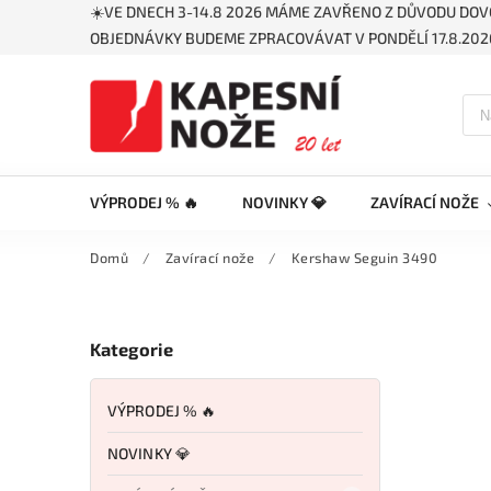
☀️VE DNECH 3-14.8 2026 MÁME ZAVŘENO Z DŮVODU DOV
OBJEDNÁVKY BUDEME ZPRACOVÁVAT V PONDĚLÍ 17.8.2026
VÝPRODEJ % 🔥
NOVINKY 💎
ZAVÍRACÍ NOŽE
Domů
/
Zavírací nože
/
Kershaw Seguin 3490
Kategorie
VÝPRODEJ % 🔥
NOVINKY 💎