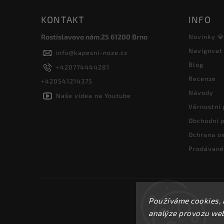
KONTAKT
INFO
Rostislavovo nám.25 61200 Brno
Novinky 
Navigovat
info
@
kapesni-noze.cz
Blog
+420774444281
Recenze
+420541214375
Návody
Naše videa na Youtube
Věrnostní
Obchodní 
Ochrana os
Prodávané
Používáme cookies, 
analýze provozu webu