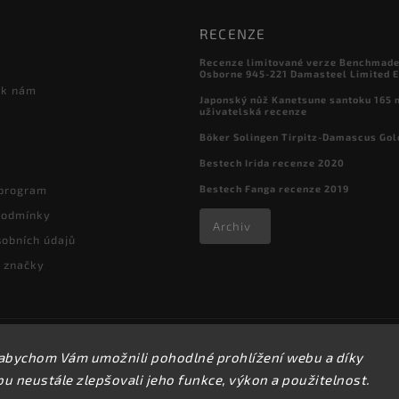
RECENZE
Recenze limitované verze Benchmade

Osborne 945-221 Damasteel Limited E
 k nám
Japonský nůž Kanetsune santoku 165
uživatelská recenze
Böker Solingen Tirpitz-Damascus Gol
Bestech Irida recenze 2020
Bestech Fanga recenze 2019
 program
podmínky
Archiv
obních údajů
 značky
Copyright 2026
kapesni-noze.cz
. Všechna práva vyhrazena.
abychom Vám umožnili pohodlné prohlížení webu a díky
Upravit nastavení cookies
 neustále zlepšovali jeho funkce, výkon a použitelnost.