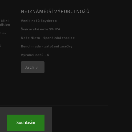
NEJZNÁMĚJŠÍ VÝROBCI NOŽŮ
 Mini
Vznik nožů Spyderco
dition
Švýcarské nože SWIZA
 mm-
Nože Nieto - španělská tradice
d
Benchmade - založení značky
Výrobci nožů - X
Archiv
Souhlasím