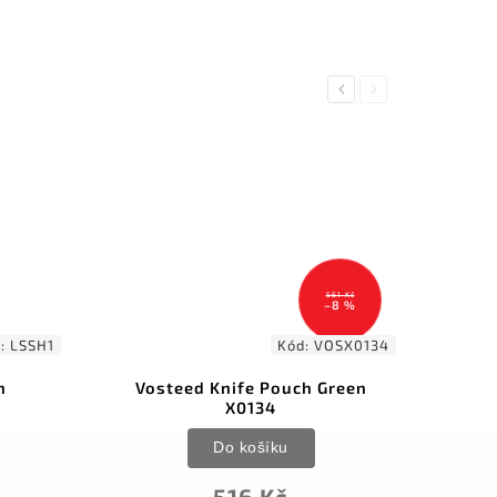
Previous
Next
561 Kč
–8 %
d:
LSSH1
Kód:
VOSX0134
h
Vosteed Knife Pouch Green
X0134
Do košíku
516 Kč