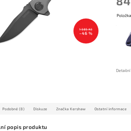
84
Položk
1 585 Kč
–46 %
Detailn
Podobné (8)
Diskuze
Značka
Kershaw
Ostatní informace
lní popis produktu