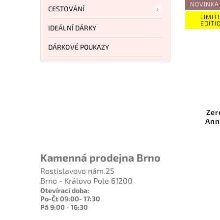
NOVINKA
CESTOVÁNÍ
LIMITED
EDITION
IDEÁLNÍ DÁRKY
DÁRKOVÉ POUKAZY
Kód:
MCT1702M10AP
Microtech Hera II Mini
Zero Tole
Apocalyptic Dagger Black
Anniversa
Aluminum
03
Do košíku
D
Kamenná prodejna Brno
7 339 Kč
5
Rostislavovo nám.25
Brno - Královo Pole 61200
Otevírací doba:
Po-Čt 09:00- 17:30
Pá 9:00 - 16:30