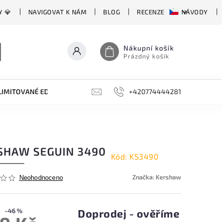
Y 💎
NAVIGOVAT K NÁM
BLOG
RECENZE
NÁVODY
Nákupní košík
Prázdný košík
LIMITOVANÉ EDICE
BROUSKY, BRUSKY, OCÍLKY
+420774444281
DOPLŇKY
SHAW SEGUIN 3490
Kód:
KS3490
Značka:
Kershaw
Neohodnoceno
–46 %
Doprodej - ověříme