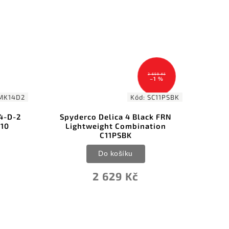
NOVINKA
2 659 Kč
–1 %
2
Kód:
SC11PSBK
Spyderco Delica 4 Black FRN
Muela 
Lightweight Combination
C11PSBK
Do košíku
2 629 Kč