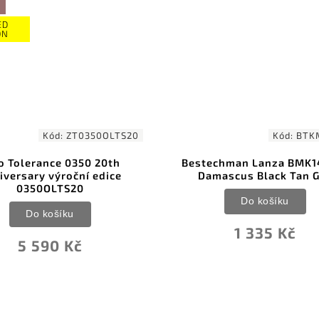
Kód:
ZT0350OLTS20
Kód:
BTKMK14D
rance 0350 20th
Bestechman Lanza BMK14-D-2
ry výroční edice
Damascus Black Tan G10
50OLTS20
Do košíku
o košíku
1 335 Kč
 590 Kč