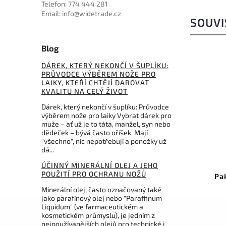
Telefon: 774 444 281
Email: info@widetrade.cz
SOUVI
Blog
DÁREK, KTERÝ NEKONČÍ V ŠUPLÍKU:
PRŮVODCE VÝBĚREM NOŽE PRO
LAIKY, KTEŘÍ CHTĚJÍ DAROVAT
KVALITU NA CELÝ ŽIVOT
Dárek, který nekončí v šuplíku: Průvodce
výběrem nože pro laiky Vybrat dárek pro
muže – ať už je to táta, manžel, syn nebo
dědeček – bývá často oříšek. Mají
599 Kč
–30 %
"všechno", nic nepotřebují a ponožky už
dá...
Kód:
4.0838.4
ÚČINNÝ MINERÁLNÍ OLEJ A JEHO
POUŽITÍ PRO OCHRANU NOŽŮ
Victorinox pouzdro pro
Pa
HUNTER PRO
Minerální olej, často označovaný také
jako parafínový olej nebo "Paraffinum
Do košíku
Liquidum" (ve farmaceutickém a
kosmetickém průmyslu), je jedním z
416 Kč
nejpoužívanějších olejů pro technické i