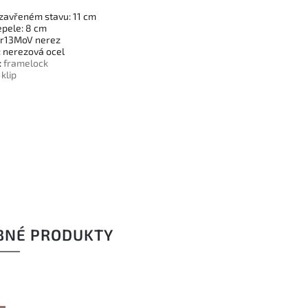
 zavřeném stavu: 11 cm
epele: 8 cm
Cr13MoV nerez
: nerezová ocel
:
framelock
í
klip
BNÉ PRODUKTY