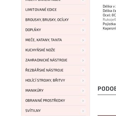
Délka v
LIMITOVANÉ EDICE
Délka č
Ocel: 8
Rukojeť
BROUSKY, BRUSKY, OCÍLKY
Pojistka
Kapesn
DOPLŇKY
MEČE, KATANY, TANTA
KUCHYŇSKÉ NOŽE
ZAHRADNICKÉ NÁSTROJE
ŘEZBÁŘSKÉ NÁSTROJE
HOLÍCÍ STROJKY, BŘITVY
PODO
MANIKÚRY
OBRANNÉ PROSTŘEDKY
SVÍTILNY