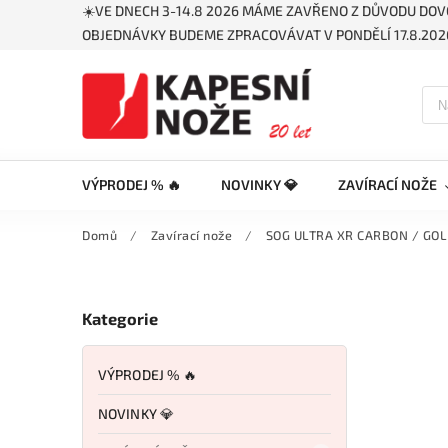
☀️VE DNECH 3-14.8 2026 MÁME ZAVŘENO Z DŮVODU DOV
OBJEDNÁVKY BUDEME ZPRACOVÁVAT V PONDĚLÍ 17.8.2026
VÝPRODEJ % 🔥
NOVINKY 💎
ZAVÍRACÍ NOŽE
Domů
/
Zavírací nože
/
SOG ULTRA XR CARBON / GO
Kategorie
VÝPRODEJ % 🔥
NOVINKY 💎