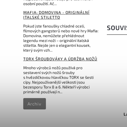
osobní použití. Ač...
MAFIA: DOMOVINA - ORIGINÁLNÍ
ITALSKÉ STILETTO
Pokud jste fanoušky chladné oceli,
SOUVI
filmových gangsterů nebo nové hry Mafia:
Domovina, nemůžete přehlédnout
legendu mezi noži – originální italská
stiletta. Nejde jen o elegantní kousek,
který svým vzh...
TORX ŠROUBOVÁKY A ÚDRŽBA NOŽŮ
Mnoho výrobců nožů používá pro
sestavení svých nožů šrouby
s hvězdičkovou hlavičkou TORX se šesti
cípy. Nejpoužívanější velikosti jsou
bezesporu Torx 8 a 6. Někteří výrobci
primárně používají n...
Kód:
PA3326BR
Archiv
Pakistan Brown Leather
L