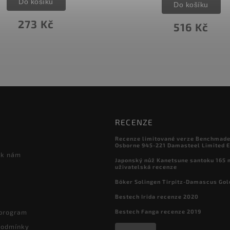
Do košíku
Do košíku
273 Kč
516 Kč
RECENZE
Recenze limitované verze Benchmade

Osborne 945-221 Damasteel Limited E
 k nám
Japonský nůž Kanetsune santoku 165
uživatelská recenze
Böker Solingen Tirpitz-Damascus Gol
Bestech Irida recenze 2020
Bestech Fanga recenze 2019
 program
podmínky