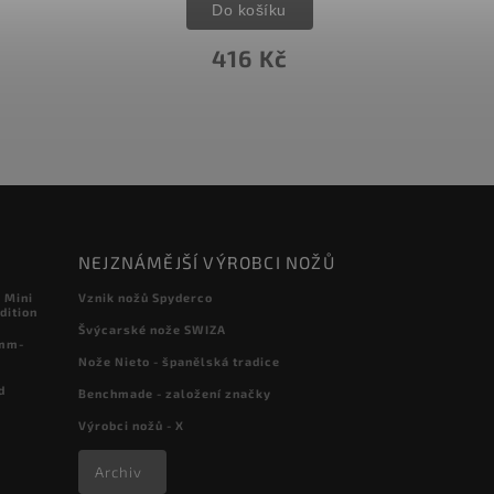
Do košíku
416 Kč
NEJZNÁMĚJŠÍ VÝROBCI NOŽŮ
 Mini
Vznik nožů Spyderco
dition
Švýcarské nože SWIZA
 mm-
Nože Nieto - španělská tradice
d
Benchmade - založení značky
Výrobci nožů - X
Archiv