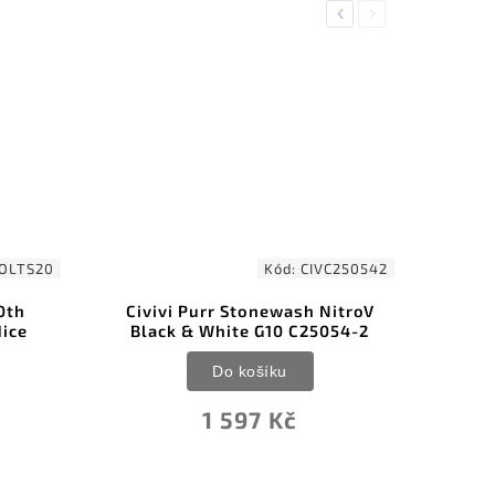
Previous
Next
OLTS20
Kód:
CIVC250542
0th
Civivi Purr Stonewash NitroV
dice
Black & White G10 C25054-2
Do košíku
1 597 Kč