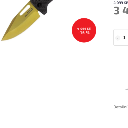
4 099 Kč
3 
4 099 Kč
–16 %
Detailn