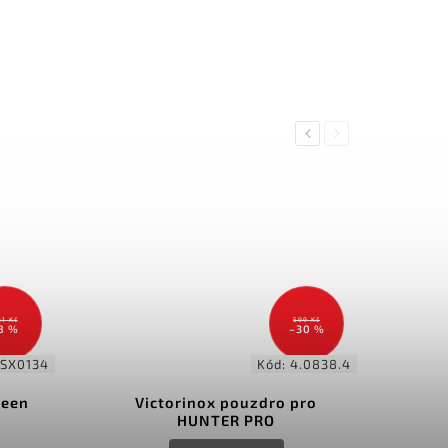
Previous
Next
61 Kč
599 Kč
8 %
–30 %
SX0134
Kód:
4.0838.4
reen
Victorinox pouzdro pro
HUNTER PRO