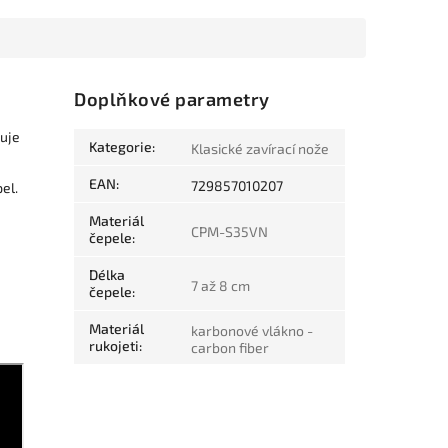
e
Doplňkové parametry
uje
Kategorie
:
Klasické zavírací nože
EAN
:
729857010207
el.
Materiál
CPM-S35VN
čepele
:
Délka
7 až 8 cm
čepele
:
Materiál
karbonové vlákno -
rukojeti
:
carbon fiber