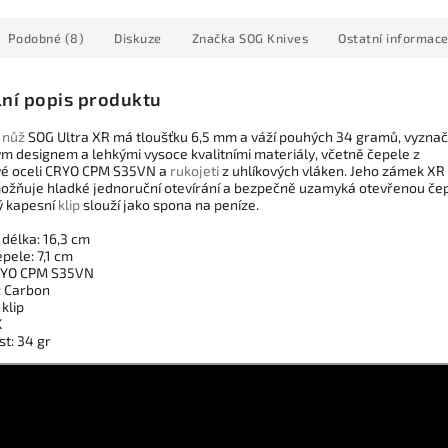
Podobné (8)
Diskuze
Značka
SOG Knives
Ostatní informac
lní popis produktu
 nůž
SOG Ultra XR má tloušťku 6,5 mm a váží pouhých 34 gramů, vyznač
ým designem a lehkými vysoce kvalitními materiály, včetně čepele z
é oceli CRYO CPM S35VN a
rukojeti
z uhlíkových vláken. Jeho zámek XR
ožňuje hladké jednoruční otevírání a bezpečně uzamyká otevřenou čep
ý kapesní
klip
slouží jako spona na peníze.
 délka: 16,3 cm
pele: 7,1 cm
RYO CPM S35VN
: Carbon
klip
K
t: 34 gr