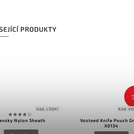
SEJÍCÍ PRODUKTY
5
–
Kód:
LSSH1
Kód:
VO
ansky Nylon Sheath
Vosteed Knife Pouch G
X0134