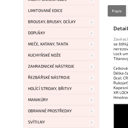
LIMITOVANÉ EDICE
Popis
BROUSKY, BRUSKY, OCÍLKY
Detai
DOPLŇKY
Zavírací
MEČE, KATANY, TANTA
se štíhl
nerezov
Lock um
KUCHYŇSKÉ NOŽE
Titanov
ZAHRADNICKÉ NÁSTROJE
Celková
Délka če
ŘEZBÁŘSKÉ NÁSTROJE
Ocel: C
Rukojeť
Kapesní 
HOLÍCÍ STROJKY, BŘITVY
XR LOC
Hmotnos
MANIKÚRY
OBRANNÉ PROSTŘEDKY
SVÍTILNY