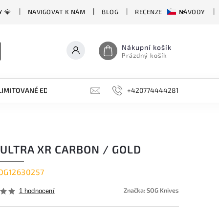
Y 💎
NAVIGOVAT K NÁM
BLOG
RECENZE
NÁVODY
Nákupní košík
Prázdný košík
LIMITOVANÉ EDICE
BROUSKY, BRUSKY, OCÍLKY
+420774444281
DOPLŇKY
 ULTRA XR CARBON / GOLD
OG12630257
Značka:
SOG Knives
1 hodnocení