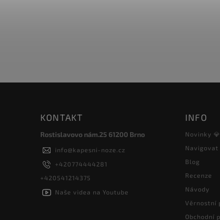
Do košíku
398 Kč
KONTAKT
INFO
Rostislavovo nám.25 61200 Brno
Novinky 
Navigovat
info
@
kapesni-noze.cz
Blog
+420774444281
Recenze
+420541214375
Návody
Naše videa na Youtube
Věrnostní
Obchodní 