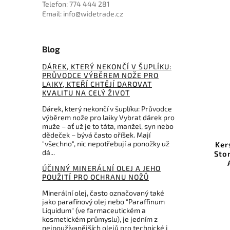
Telefon: 774 444 281
Email: info@widetrade.cz
Blog
DÁREK, KTERÝ NEKONČÍ V ŠUPLÍKU:
PRŮVODCE VÝBĚREM NOŽE PRO
LAIKY, KTEŘÍ CHTĚJÍ DAROVAT
KVALITU NA CELÝ ŽIVOT
Dárek, který nekončí v šuplíku: Průvodce
výběrem nože pro laiky Vybrat dárek pro
0APNC
Kód:
BTKMK14D3
muže – ať už je to táta, manžel, syn nebo
dědeček – bývá často oříšek. Mají
"všechno", nic nepotřebují a ponožky už
OTF
Bestechman Lanza BMK14-D-3
Ker
dá...
Damascus Rosewood
Sto
ÚČINNÝ MINERÁLNÍ OLEJ A JEHO
Do košíku
POUŽITÍ PRO OCHRANU NOŽŮ
Minerální olej, často označovaný také
1 335 Kč
jako parafínový olej nebo "Paraffinum
Liquidum" (ve farmaceutickém a
kosmetickém průmyslu), je jedním z
nejpoužívanějších olejů pro technické i