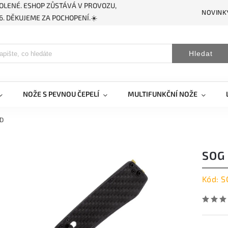
OLENÉ. ESHOP ZŮSTÁVÁ V PROVOZU,
NOVINK
. DĚKUJEME ZA POCHOPENÍ.☀️
Hledat
NOŽE S PEVNOU ČEPELÍ
MULTIFUNKČNÍ NOŽE
LD
SOG
Kód:
S