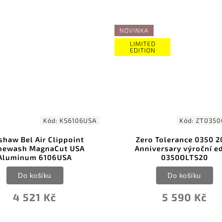
NOVINKA
LIMITED
EDITION
Kód:
KS6106USA
Kód:
ZT0350
shaw Bel Air Clippoint
Zero Tolerance 0350 2
newash MagnaCut USA
Anniversary výroční e
Aluminum 6106USA
0350OLTS20
Do košíku
Do košíku
4 521 Kč
5 590 Kč