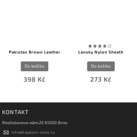
Pakistan Brown Leather
Lansky Nylon Sheath
Do košíku
Do košíku
398 Kč
273 Kč
KONTAKT
Rostislavovo nám.25 61200 Brno
info
@
kapesni-noze.cz