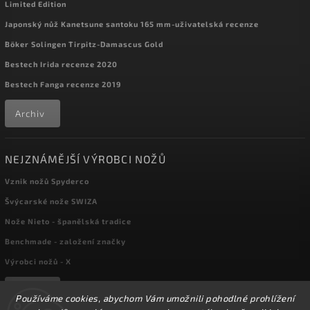
Limited Edition
Japonský nůž Kanetsune santoku 165 mm-uživatelská recenze
Böker Solingen Tirpitz-Damascus Gold
Bestech Irida recenze 2020
Bestech Fanga recenze 2019
Archiv
NEJZNÁMĚJŠÍ VÝROBCI NOŽŮ
Vznik nožů Spyderco
Švýcarské nože SWIZA
Nože Nieto - španělská tradice
Benchmade - založení značky
Výrobci nožů - X
Archiv
Používáme cookies, abychom Vám umožnili pohodlné prohlížení