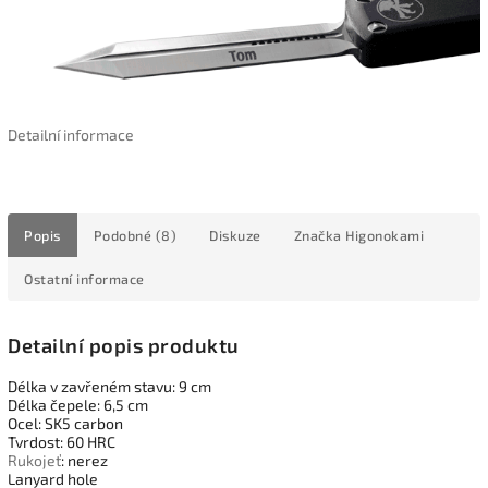
Detailní informace
Popis
Podobné (8)
Diskuze
Značka
Higonokami
Ostatní informace
Detailní popis produktu
Délka v zavřeném stavu: 9 cm
Délka čepele: 6,5 cm
Ocel: SK5 carbon
Tvrdost: 60 HRC
Rukojeť
: nerez
Lanyard hole