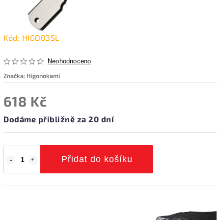
Kód:
HIGO03SL
Neohodnoceno
Značka:
Higonokami
618 Kč
Dodáme přibližně za 20 dní
Přidat do košíku