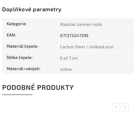
Doplňkové parametry
Kategorie
:
Klasické zavírací nože
EAN
:
871373247299
Materiál čepele
:
Carbon Steel / uhlíkatá ocel
Délka čepele
:
6 až 7 cm
Materiál rukojeti
:
slitina
PODOBNÉ PRODUKTY
Previous
Next