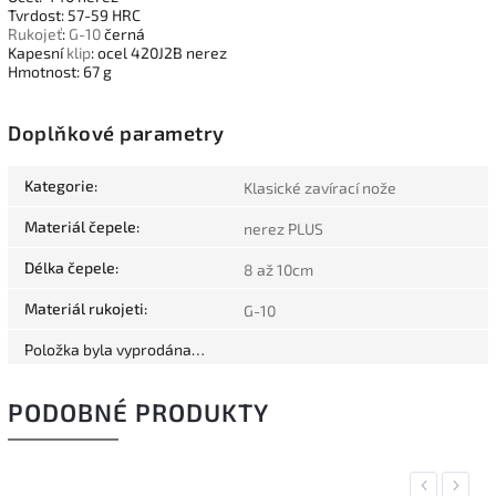
Tvrdost: 57-59 HRC
Rukojeť
:
G-10
černá
Kapesní
klip
: ocel 420J2B nerez
Hmotnost: 67 g
Doplňkové parametry
Kategorie
:
Klasické zavírací nože
Materiál čepele
:
nerez PLUS
Délka čepele
:
8 až 10cm
Materiál rukojeti
:
G-10
Položka byla vyprodána…
PODOBNÉ PRODUKTY
Previous
Next