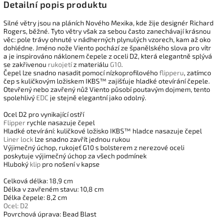
Detailní popis produktu
Silné větry jsou na pláních Nového Mexika, kde žije designér Richard
Rogers, běžné. Tyto větry však za sebou často zanechávají krásnou
věc: pole trávy ohnuté v nádherných plynulých vzorech, kam až oko
dohlédne. Jméno nože Viento pochází ze španělského slova pro vítr
a je inspirováno náklonem čepele z oceli D2, která elegantně splývá
se zakřivenou
rukojetí
z materiálu
G10
.
Čepel lze snadno nasadit pomocí nízkoprofilového
flipperu
, zatímco
čep s kuličkovým ložiskem IKBS™ zajišťuje hladké otevírání čepele.
Otevřený nebo zavřený nůž Viento působí poutavým dojmem, tento
spolehlivý
EDC
je stejně elegantní jako odolný.
Ocel D2 pro vynikající ostří
Flipper
rychle nasazuje čepel
Hladké otevírání: kuličkové ložisko IKBS™ hladce nasazuje čepel
Liner lock
lze snadno zavřít jednou rukou
Výjimečný úchop, rukojeť G10 s bolsterem z nerezové oceli
poskytuje výjimečný úchop za všech podmínek
Hluboký
klip
pro nošení v kapse
Celková délka: 18,9 cm
Délka v zavřeném stavu: 10,8 cm
Délka čepele: 8,2 cm
Ocel: D2
Povrchová úprava: Bead Blast