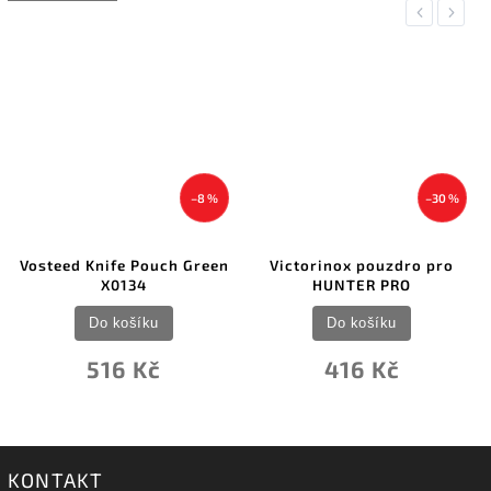
Previous
Next
–8 %
–30 %
Vosteed Knife Pouch Green
Victorinox pouzdro pro
X0134
HUNTER PRO
Do košíku
Do košíku
516 Kč
416 Kč
KONTAKT