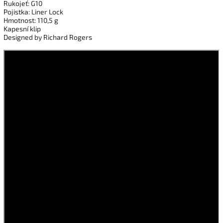
Rukojeť: G10
Pojistka: Liner Lock
Hmotnost: 110,5 g
Kapesní klip
Designed by Richard Rogers