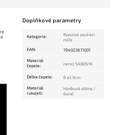
Doplňkové parametry
dré
Klasické zavírací
Kategorie
:
ce
nože
EAN
:
794023671001
Materiál
nerez SANDVIK
čepele
:
Délka čepele
:
8 až 9cm
Materiál
hliníková slitina /
rukojeti
:
dural