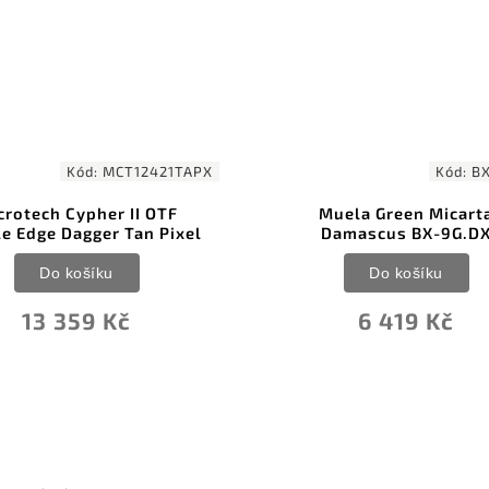
1 
–
Kód:
BX-9G.DX
Kód:
BT
uela Green Micarta
Bestechman Velix Gold S
Damascus BX-9G.DX
Green G10 KMK07G
Do košíku
Do košíku
6 419 Kč
1 441 Kč