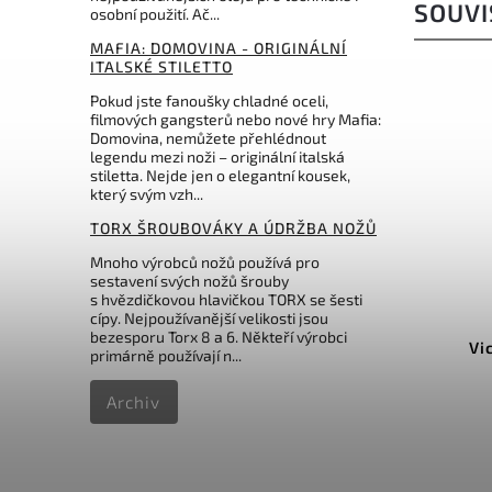
SOUVI
osobní použití. Ač...
MAFIA: DOMOVINA - ORIGINÁLNÍ
ITALSKÉ STILETTO
Pokud jste fanoušky chladné oceli,
filmových gangsterů nebo nové hry Mafia:
Domovina, nemůžete přehlédnout
legendu mezi noži – originální italská
stiletta. Nejde jen o elegantní kousek,
který svým vzh...
TORX ŠROUBOVÁKY A ÚDRŽBA NOŽŮ
Mnoho výrobců nožů používá pro
sestavení svých nožů šrouby
s hvězdičkovou hlavičkou TORX se šesti
Kód:
LSSH1
cípy. Nejpoužívanější velikosti jsou
bezesporu Torx 8 a 6. Někteří výrobci
Lansky Nylon Sheath
Vi
primárně používají n...
Archiv
Do košíku
273 Kč