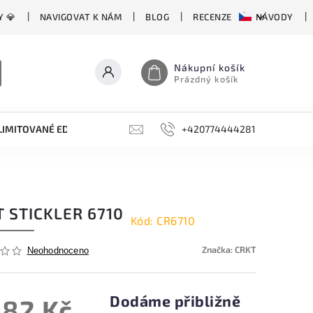
Y 💎
NAVIGOVAT K NÁM
BLOG
RECENZE
NÁVODY
Nákupní košík
Prázdný košík
LIMITOVANÉ EDICE
BROUSKY, BRUSKY, OCÍLKY
+420774444281
DOPLŇKY
 STICKLER 6710
Kód:
CR6710
Značka:
CRKT
Neohodnoceno
Dodáme přibližně
382 Kč