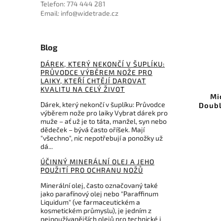
Telefon: 774 444 281
Email: info@widetrade.cz
Blog
DÁREK, KTERÝ NEKONČÍ V ŠUPLÍKU:
PRŮVODCE VÝBĚREM NOŽE PRO
69023
Kód:
MCT12421TAPX
LAIKY, KTEŘÍ CHTĚJÍ DAROVAT
KVALITU NA CELÝ ŽIVOT
ůž s
Microtech Cypher II OTF
M
Dárek, který nekončí v šuplíku: Průvodce
Double Edge Dagger Tan Pixel
výběrem nože pro laiky Vybrat dárek pro
muže – ať už je to táta, manžel, syn nebo
Do košíku
dědeček – bývá často oříšek. Mají
"všechno", nic nepotřebují a ponožky už
13 359 Kč
dá...
ÚČINNÝ MINERÁLNÍ OLEJ A JEHO
POUŽITÍ PRO OCHRANU NOŽŮ
Minerální olej, často označovaný také
jako parafínový olej nebo "Paraffinum
Liquidum" (ve farmaceutickém a
kosmetickém průmyslu), je jedním z
nejpoužívanějších olejů pro technické i