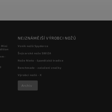
NEJZNÁMĚJŠÍ VÝROBCI NOŽŮ
 Mini
Vznik nožů Spyderco
dition
Švýcarské nože SWIZA
 mm-
Nože Nieto - španělská tradice
d
Benchmade - založení značky
Výrobci nožů - X
Archiv