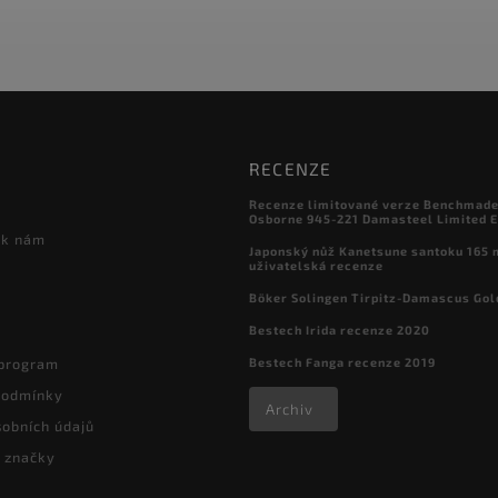
RECENZE
Recenze limitované verze Benchmade

Osborne 945-221 Damasteel Limited E
 k nám
Japonský nůž Kanetsune santoku 165
uživatelská recenze
Böker Solingen Tirpitz-Damascus Gol
Bestech Irida recenze 2020
Bestech Fanga recenze 2019
 program
podmínky
Archiv
obních údajů
 značky