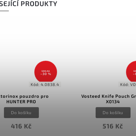
SEJÍCÍ PRODUKTY
599 Kč
5
–30 %
–
Kód:
4.0838.4
Kód:
VO
ctorinox pouzdro pro
Vosteed Knife Pouch G
HUNTER PRO
X0134
Do košíku
Do košíku
416 Kč
516 Kč