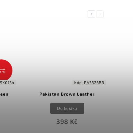
Previous
Next
61 Kč
8 %
SX0134
Kód:
PA3326BR
reen
Pakistan Brown Leather
Do košíku
398 Kč