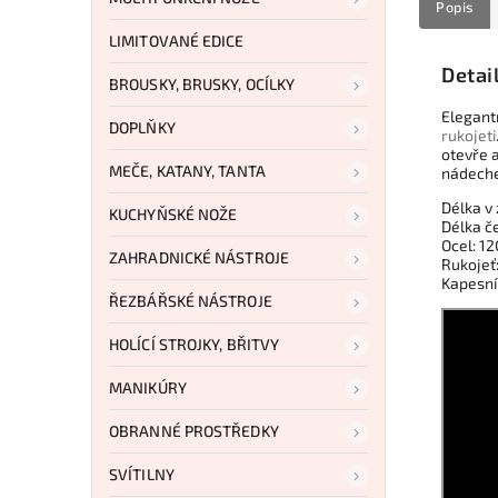
Popis
LIMITOVANÉ EDICE
Detai
BROUSKY, BRUSKY, OCÍLKY
Elegant
DOPLŇKY
rukojeti
otevře a
MEČE, KATANY, TANTA
nádeche
Délka v
KUCHYŇSKÉ NOŽE
Délka č
Ocel: 1
ZAHRADNICKÉ NÁSTROJE
Rukojeť:
Kapesn
ŘEZBÁŘSKÉ NÁSTROJE
HOLÍCÍ STROJKY, BŘITVY
MANIKÚRY
OBRANNÉ PROSTŘEDKY
SVÍTILNY