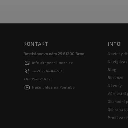
KONTAKT
INFO
Rostislavovo nám.25 61200 Brno
Novinky 
Navigovat
info
@
kapesni-noze.cz
Blog
+420774444281
Recenze
+420541214375
Návody
Naše videa na Youtube
Věrnostní
Obchodní 
Ochrana os
Prodávané