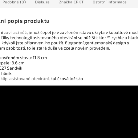
Podobné (8)
Diskuze
Značka
CRKT
Ostatní informace
lní popis produktu
ní
zavírací nůž
, jehož čepel je v zavřeném stavu ukryta v kobaltově mo
. Díky technologii asistovaného otevírání se nůž Stickler™ rychle a hlad
 kdykoli jste připraveni ho použít. Elegantní gentlemanský design s
m osobitosti, to je stará duše ve zcela novém provedení.
 zavřeném stavu: 11.8 cm
epele: 8.6 cm
2C27 Sandvik
 hliník
í
klip
,
asistované otevírání
, kuličková ložiska