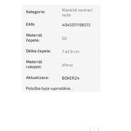
Klasické zavírací
Kategorie
:
nože
EAN
:
4045011196515
Materiál
D2
čepele
:
Délka čepele
:
7 až 8 cm
Materiál
dřevo
rukojeti
:
Aktualizace
:
BOKER24
Položka byla vyprodána…
Previous
Next