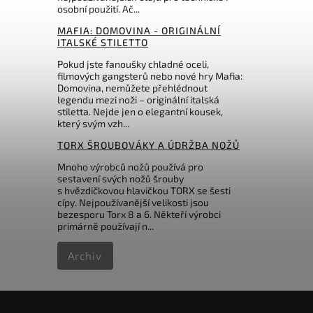
osobní použití. Ač...
398 Kč
MAFIA: DOMOVINA - ORIGINÁLNÍ
ITALSKÉ STILETTO
Pokud jste fanoušky chladné oceli,
filmových gangsterů nebo nové hry Mafia:
Domovina, nemůžete přehlédnout
legendu mezi noži – originální italská
stiletta. Nejde jen o elegantní kousek,
který svým vzh...
TORX ŠROUBOVÁKY A ÚDRŽBA NOŽŮ
Mnoho výrobců nožů používá pro
sestavení svých nožů šrouby
s hvězdičkovou hlavičkou TORX se šesti
cípy. Nejpoužívanější velikosti jsou
bezesporu Torx 8 a 6. Někteří výrobci
primárně používají n...
Archiv