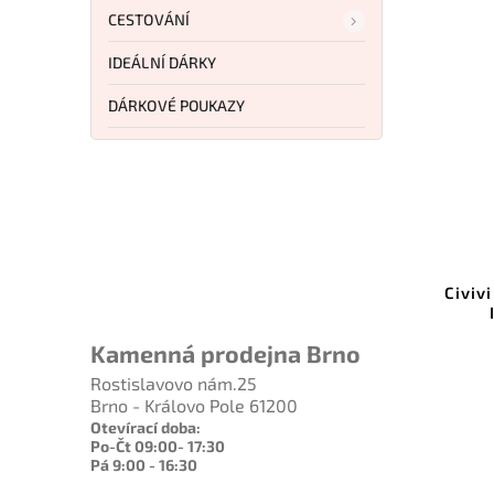
CESTOVÁNÍ
IDEÁLNÍ DÁRKY
DÁRKOVÉ POUKAZY
1 189 Kč
–7 %
TKMK20A
Kód:
CIVC250363
n Curve
Civivi Kukei Blackwash NitroV
Bes
0A
Ivory G10 C25036-3
Kamenná prodejna Brno
Do košíku
Rostislavovo nám.25
1 597 Kč
Brno - Královo Pole 61200
Otevírací doba:
Po-Čt 09:00- 17:30
Pá 9:00 - 16:30