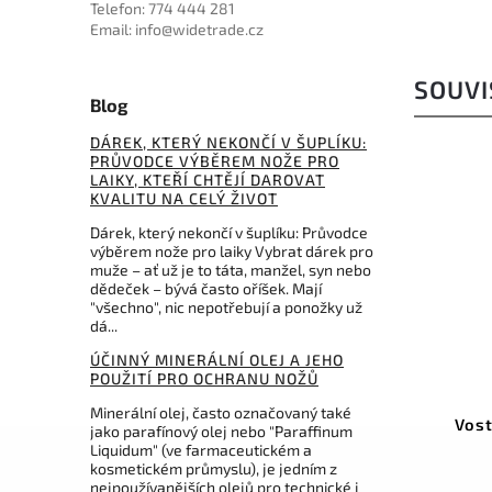
Telefon: 774 444 281
Email: info@widetrade.cz
SOUVI
Blog
DÁREK, KTERÝ NEKONČÍ V ŠUPLÍKU:
PRŮVODCE VÝBĚREM NOŽE PRO
LAIKY, KTEŘÍ CHTĚJÍ DAROVAT
KVALITU NA CELÝ ŽIVOT
Dárek, který nekončí v šuplíku: Průvodce
výběrem nože pro laiky Vybrat dárek pro
muže – ať už je to táta, manžel, syn nebo
dědeček – bývá často oříšek. Mají
"všechno", nic nepotřebují a ponožky už
dá...
ÚČINNÝ MINERÁLNÍ OLEJ A JEHO
POUŽITÍ PRO OCHRANU NOŽŮ
Kód:
PA3326BR
Minerální olej, často označovaný také
Pakistan Brown Leather
Vost
jako parafínový olej nebo "Paraffinum
Liquidum" (ve farmaceutickém a
kosmetickém průmyslu), je jedním z
Do košíku
nejpoužívanějších olejů pro technické i