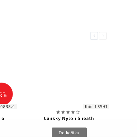
Previous
Next
9 Kč
30 %
.0838.4
Kód:
LSSH1
ro
Lansky Nylon Sheath
Do košíku