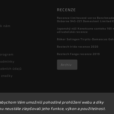
RECENZE
Recenze limitované verze Benchmade

Osborne 945-221 Damasteel Limited E
 k nám
Japonský nůž Kanetsune santoku 165
uživatelská recenze
Böker Solingen Tirpitz-Damascus Gol
Bestech Irida recenze 2020
Bestech Fanga recenze 2019
 program
podmínky
Archiv
obních údajů
 značky
Copyright 2026
kapesni-noze.cz
. Všechna práva vyhrazena.
abychom Vám umožnili pohodlné prohlížení webu a díky
Upravit nastavení cookies
 neustále zlepšovali jeho funkce, výkon a použitelnost.