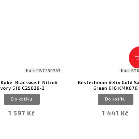
LIMITED
EDITION
1 537 Kč
–6 %
Kód:
BTKMK07G
Kód:
C
techman Velix Gold Sandvik
Civivi Elementum C
Green G10 KMK07G
Lock LTD Blackwash
Nebula FatCarbon C2
Do košíku
Do košíku
1 441 Kč
2 798 Kč