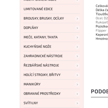
Celková
LIMITOVANÉ EDICE
Délka č
Tloušťk
Ocel: D2
BROUSKY, BRUSKY, OCÍLKY
Rukojeť
Pojistka
DOPLŇKY
Flipper
Kapesn
MEČE, KATANY, TANTA
Hmotnos
KUCHYŇSKÉ NOŽE
ZAHRADNICKÉ NÁSTROJE
ŘEZBÁŘSKÉ NÁSTROJE
HOLÍCÍ STROJKY, BŘITVY
MANIKÚRY
PODO
OBRANNÉ PROSTŘEDKY
SVÍTILNY