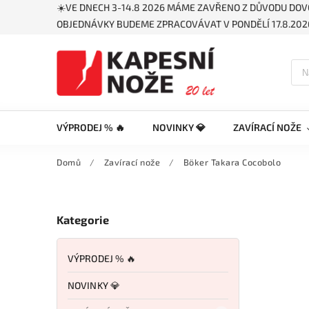
☀️VE DNECH 3-14.8 2026 MÁME ZAVŘENO Z DŮVODU DOV
OBJEDNÁVKY BUDEME ZPRACOVÁVAT V PONDĚLÍ 17.8.2026
VÝPRODEJ % 🔥
NOVINKY 💎
ZAVÍRACÍ NOŽE
Domů
/
Zavírací nože
/
Böker Takara Cocobolo
Kategorie
VÝPRODEJ % 🔥
NOVINKY 💎