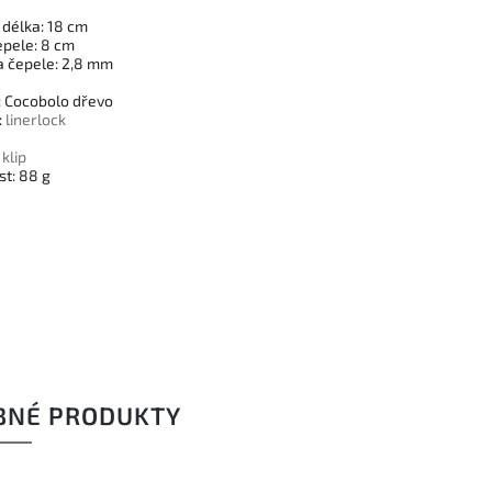
 délka: 18 cm
epele: 8 cm
a čepele: 2,8 mm
: Cocobolo dřevo
:
linerlock
í
klip
t: 88 g
BNÉ PRODUKTY