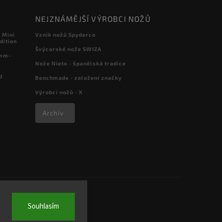
NEJZNÁMĚJŠÍ VÝROBCI NOŽŮ
 Mini
Vznik nožů Spyderco
dition
Švýcarské nože SWIZA
 mm-
Nože Nieto - španělská tradice
d
Benchmade - založení značky
Výrobci nožů - X
Archiv
Souhlasím