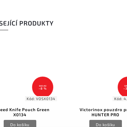
SEJÍCÍ PRODUKTY
561 Kč
59
–8 %
–
Kód:
VOSX0134
Kód:
4
eed Knife Pouch Green
Victorinox pouzdro p
X0134
HUNTER PRO
Do košíku
Do košíku