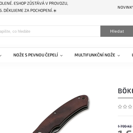
OLENÉ. ESHOP ZŮSTÁVÁ V PROVOZU,
NOVINK
. DĚKUJEME ZA POCHOPENÍ.☀️
Hledat
NOŽE S PEVNOU ČEPELÍ
MULTIFUNKČNÍ NOŽE
BÖK
1 799 Kč