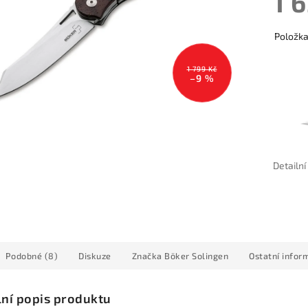
1 
Položk
1 799 Kč
–9 %
Detailn
Podobné (8)
Diskuze
Značka
Böker Solingen
Ostatní infor
lní popis produktu