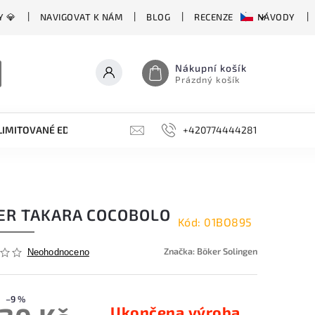
Y 💎
NAVIGOVAT K NÁM
BLOG
RECENZE
NÁVODY
Nákupní košík
Prázdný košík
LIMITOVANÉ EDICE
BROUSKY, BRUSKY, OCÍLKY
+420774444281
DOPLŇKY
ER TAKARA COCOBOLO
Kód:
01BO895
Značka:
Böker Solingen
Neohodnoceno
–9 %
Ukončena výroba