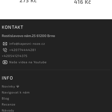
273 Kč
416 Kč
KONTAKT
Rostislavovo nám.25 61200 Brno
info
@
kapesni-noze.cz
+420774444281
+420541214375
Naše videa na Youtube
INFO
Novinky 💎
Navigovat k nám
Blog
Recenze
Návody