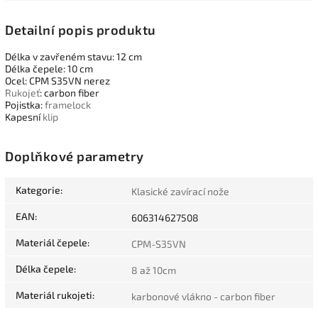
Detailní popis produktu
Délka v zavřeném stavu: 12 cm
Délka čepele: 10 cm
Ocel: CPM S35VN nerez
Rukojeť
: carbon fiber
Pojistka:
framelock
Kapesní
klip
Doplňkové parametry
Kategorie
:
Klasické zavírací nože
EAN
:
606314627508
Materiál čepele
:
CPM-S35VN
Délka čepele
:
8 až 10cm
Materiál rukojeti
:
karbonové vlákno - carbon fiber