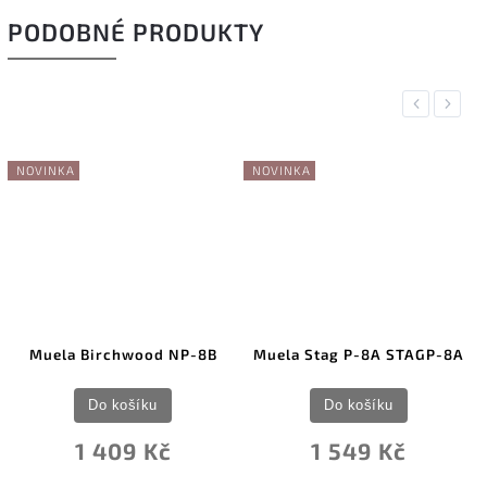
PODOBNÉ PRODUKTY
Previous
Next
NOVINKA
NOVINKA
Muela Birchwood NP-8B
Muela Stag P-8A STAGP-8A
S
Do košíku
Do košíku
1 409 Kč
1 549 Kč