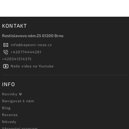
KONTAKT
Rostislavovo nám.25 61200 Brno
info
@
kapesni-noze.cz
+420774444281
+420541214375
Naše videa na Youtube
INFO
Novinky 💎
Navigovat k nám
Blog
Recenze
Návody
Věrnostní program