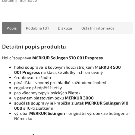
Detailní informace
Popis
Podobné (8)
Diskuze
Ostatní informace
Detailní popis produktu
Holicí souprava
MERKUR Solingen 570 001 Progress
holicí souprava s kovovým holicí strojkem
MERKUR 500
001 Progress
na klasické žiletky - chromovaný
šroubovací držadlo
plná lišta - vhodný pro hladké každodenní holení
regulace předpětí žiletky
pro všechny typy klasických žiletek
v pevném plastovém boxu
MERKUR 3000
součástí soupravy je krabička žiletek
MERKUR Solingen 910
000
s 10-ti žiletkami
výroba:
MERKUR Solingen
- originální výrobek ze Solingenu -
Německo