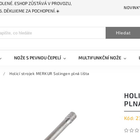
OLENÉ. ESHOP ZŮSTÁVÁ V PROVOZU,
NOVINK
. DĚKUJEME ZA POCHOPENÍ.☀️
Hledat
NOŽE S PEVNOU ČEPELÍ
MULTIFUNKČNÍ NOŽE
/
Holicí strojek MERKUR Solingen plná lišta
HOL
PLNÁ
Kód:
2