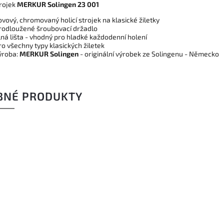
trojek
MERKUR Solingen 23 001
ovový, chromovaný holicí strojek na klasické žiletky
rodloužené šroubovací držadlo
lná lišta - vhodný pro hladké každodenní holení
ro všechny typy klasických žiletek
ýroba:
MERKUR Solingen
- originální výrobek ze Solingenu - Německo
BNÉ PRODUKTY