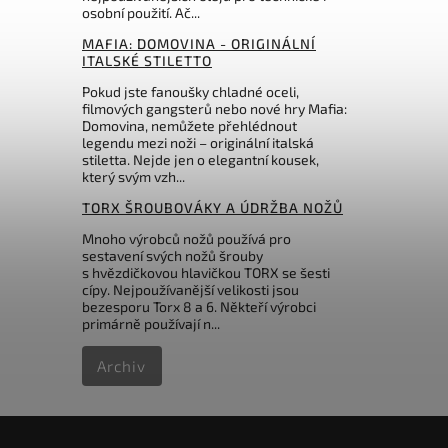
osobní použití. Ač...
MAFIA: DOMOVINA - ORIGINÁLNÍ
ITALSKÉ STILETTO
Pokud jste fanoušky chladné oceli,
filmových gangsterů nebo nové hry Mafia:
Domovina, nemůžete přehlédnout
legendu mezi noži – originální italská
stiletta. Nejde jen o elegantní kousek,
který svým vzh...
TORX ŠROUBOVÁKY A ÚDRŽBA NOŽŮ
Mnoho výrobců nožů používá pro
sestavení svých nožů šrouby
s hvězdičkovou hlavičkou TORX se šesti
cípy. Nejpoužívanější velikosti jsou
bezesporu Torx 8 a 6. Někteří výrobci
primárně používají n...
Archiv