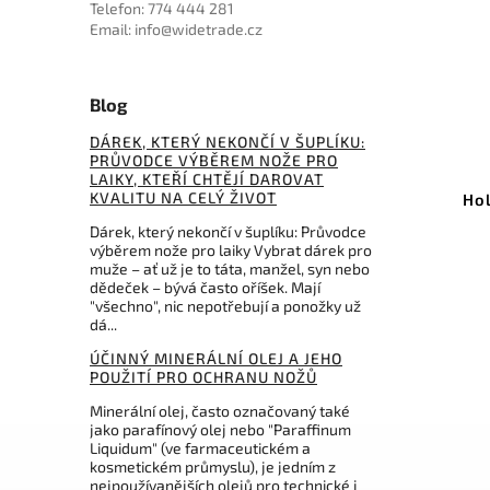
Telefon: 774 444 281
Email: info@widetrade.cz
Blog
DÁREK, KTERÝ NEKONČÍ V ŠUPLÍKU:
Kód:
751001
Kód:
2081
PRŮVODCE VÝBĚREM NOŽE PRO
LAIKY, KTEŘÍ CHTĚJÍ DAROVAT
KVALITU NA CELÝ ŽIVOT
 souprava MERKUR
Holicí souprava MERKUR
ngen - FUTUR 751
Solingen
Dárek, který nekončí v šuplíku: Průvodce
výběrem nože pro laiky Vybrat dárek pro
Do košíku
Do košíku
muže – ať už je to táta, manžel, syn nebo
dědeček – bývá často oříšek. Mají
6 060 Kč
4 170 Kč
"všechno", nic nepotřebují a ponožky už
dá...
ÚČINNÝ MINERÁLNÍ OLEJ A JEHO
POUŽITÍ PRO OCHRANU NOŽŮ
Minerální olej, často označovaný také
jako parafínový olej nebo "Paraffinum
Liquidum" (ve farmaceutickém a
kosmetickém průmyslu), je jedním z
nejpoužívanějších olejů pro technické i