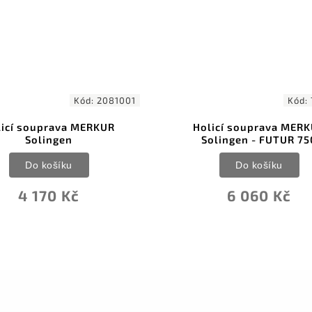
001
Kód:
750002
Holicí souprava MERKUR
Holi
Solingen - FUTUR 750
Soling
Do košíku
6 060 Kč