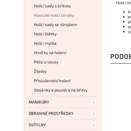
Holicí s
Holící sady s břitvou
k
Klasické holící strojky
p
p
Holící sady se strojkem
p
v
Holící štětky
Holící mýdla
Hrníčky na holení
PODO
Péče o vousy
Žiletky
Příslušenství holení
Stojánky a pouzdra na břitvy
MANIKÚRY
OBRANNÉ PROSTŘEDKY
SVÍTILNY