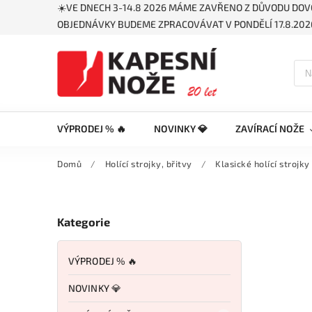
☀️VE DNECH 3-14.8 2026 MÁME ZAVŘENO Z DŮVODU DOV
OBJEDNÁVKY BUDEME ZPRACOVÁVAT V PONDĚLÍ 17.8.2026
VÝPRODEJ % 🔥
NOVINKY 💎
ZAVÍRACÍ NOŽE
Domů
/
Holící strojky, břitvy
/
Klasické holící strojky
Kategorie
VÝPRODEJ % 🔥
NOVINKY 💎