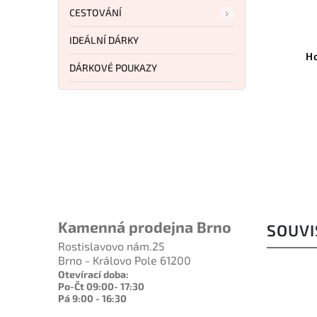
CESTOVÁNÍ
Kód:
37001
Kód:
30011
IDEÁLNÍ DÁRKY
rojek MERKUR
Holicí strojek MERKUR
DÁRKOVÉ POUKAZY
lingen
Solingen
košíku
Do košíku
0 Kč
877 Kč
Kamenná prodejna Brno
SOUVI
Rostislavovo nám.25
Brno - Královo Pole 61200
Otevírací doba:
Po-Čt 09:00- 17:30
Pá 9:00 - 16:30