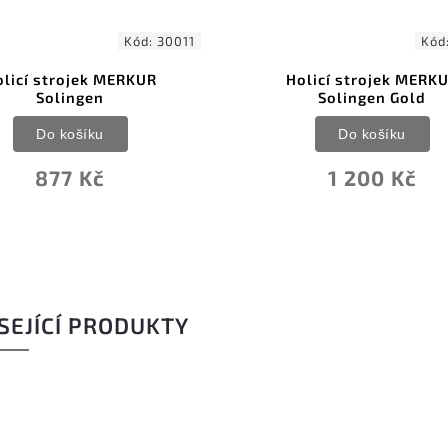
Kód:
34003
Holicí strojek MERKUR
Holicí s
Solingen Gold
S
Do košíku
D
1 200 Kč
1 
SEJÍCÍ PRODUKTY