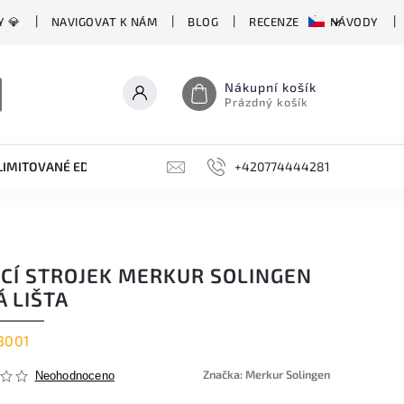
Y 💎
NAVIGOVAT K NÁM
BLOG
RECENZE
NÁVODY
Nákupní košík
Prázdný košík
LIMITOVANÉ EDICE
BROUSKY, BRUSKY, OCÍLKY
+420774444281
DOPLŇKY
ICÍ STROJEK MERKUR SOLINGEN
 LIŠTA
3001
Značka:
Merkur Solingen
Neohodnoceno