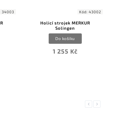
Kód:
43002
Kód:
3200003
trojek MERKUR
Holicí strojek MERKUR
olingen
Solingen
o košíku
Do košíku
255 Kč
1 311 Kč
Previous
Next