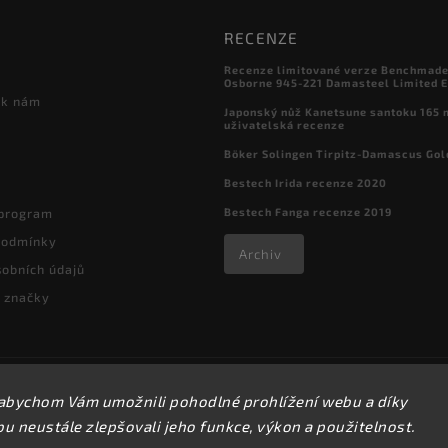
RECENZE
Recenze limitované verze Benchmade

Osborne 945-221 Damasteel Limited E
 k nám
Japonský nůž Kanetsune santoku 165
uživatelská recenze
Böker Solingen Tirpitz-Damascus Gol
Bestech Irida recenze 2020
Bestech Fanga recenze 2019
 program
podmínky
Archiv
obních údajů
 značky
Copyright 2026
kapesni-noze.cz
. Všechna práva vyhrazena.
abychom Vám umožnili pohodlné prohlížení webu a díky
Upravit nastavení cookies
 neustále zlepšovali jeho funkce, výkon a použitelnost.