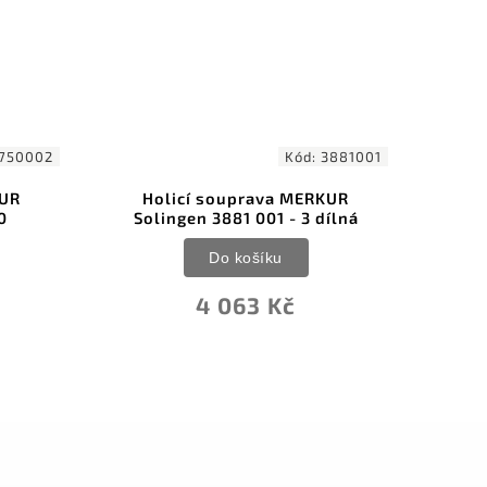
Kód:
3881001
Kód:
78
cí souprava MERKUR
Holicí souprava MERKU
en 3881 001 - 3 dílná
Solingen - FUTUR 780
Do košíku
Do košíku
4 063 Kč
4 680 Kč