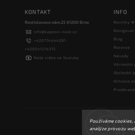
KONTAKT
INFO
Rostislavovo nám.25 61200 Brno
Novinky 
Navigovat
info
@
kapesni-noze.cz
Blog
+420774444281
Recenze
+420541214375
Návody
Naše videa na Youtube
Věrnostní
Obchodní 
Ochrana os
Prodávané
Používáme cookies, 
analýze provozu webu