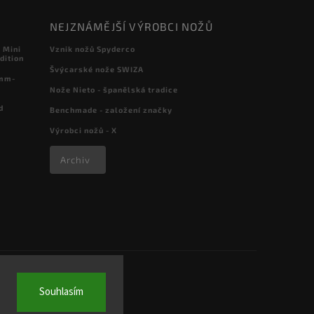
NEJZNÁMĚJŠÍ VÝROBCI NOŽŮ
 Mini
Vznik nožů Spyderco
dition
Švýcarské nože SWIZA
 mm-
Nože Nieto - španělská tradice
d
Benchmade - založení značky
Výrobci nožů - X
Archiv
Souhlasím