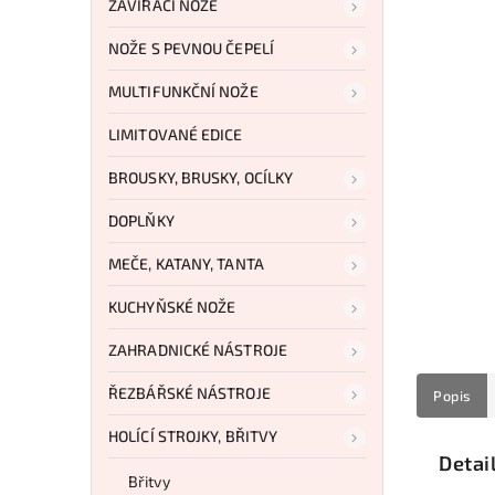
ZAVÍRACÍ NOŽE
NOŽE S PEVNOU ČEPELÍ
MULTIFUNKČNÍ NOŽE
LIMITOVANÉ EDICE
BROUSKY, BRUSKY, OCÍLKY
DOPLŇKY
MEČE, KATANY, TANTA
KUCHYŇSKÉ NOŽE
ZAHRADNICKÉ NÁSTROJE
ŘEZBÁŘSKÉ NÁSTROJE
Popis
HOLÍCÍ STROJKY, BŘITVY
Detai
Břitvy