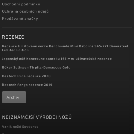
0
Spyderco
Obchodní podmínky
0
SRM Knives
Ochrana osobních údajů
0
Svord
Prodávané značky
0
Tac Force
0
Tekto Knives
0
TOPS
RECENZE
0
True Utility
0
United Cutlery
Recenze limitované verze Benchmade Mini Osborne 945-221 Damasteel
Limited Edition
0
USMC Knives & Tools
0
Utica
Japonský nůž Kanetsune santoku 165 mm-uživatelská recenze
0
UZI
Böker Solingen Tirpitz-Damascus Gold
0
V Nives Knives
0
Vosteed
Bestech Irida recenze 2020
0
We Knife Co Ltd
Bestech Fanga recenze 2019
0
Winchester
0
Zero Tolerance
Archiv
NEJZNÁMĚJŠÍ VÝROBCI NOŽŮ
Vznik nožů Spyderco