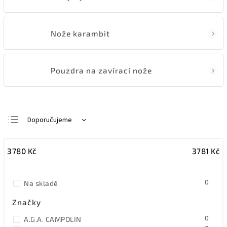
Nože karambit
Pouzdra na zavírací nože
Doporučujeme
Nejlevnější
3780
Kč
3781
Kč
Nejdražší
Nejprodávanější
0
Na skladě
Abecedně
Značky
0
A.G.A. CAMPOLIN