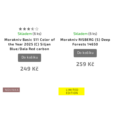
Skladem
(6 ks)
Skladem
(6 ks)
Morakniv Basic 511 Color of
Morakniv RISBERG (S) Deep
the Year 2025 (C) Siljan
Forests 14650
Blue/Dala Red carbon
Do košíku
Do košíku
259 Kč
249 Kč
NOVINKA
LIMITED
EDITION