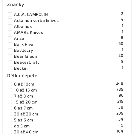
Značky
2
A.G.A. CAMPOLIN
4
Acta non verba knives
1
Albainox
1
AMARE Knives
8
Anza
60
Bark River
1
Battlecry
20
Bear & Son
5
BeaverCraft
1
Becker
19
Benchmade
Délka čepele
1
Benchmark
348
8 až 10cm
8
Bestech Knives
789
10 až 15 cm
2
Black Fox Knives
96
7 až 8 cm
1
Blackhawk
219
15 až 20 cm
15
Blackjack
58
6 až 7 cm
55
Böker Solingen
209
20 až 30 cm
36
Bradford Knives
34
5 až 6 cm
41
Browning
5
do 5 cm
36
Buck
104
30 až 40 cm
6
BucknBear