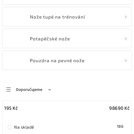
Nože tupé na trénování
Potapěčské nože
Pouzdra na pevné nože
Doporučujeme
Nejlevnější
195
Kč
98690
Kč
Nejdražší
Nejprodávanější
186
Na skladě
Abecedně