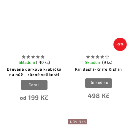
5
Victorinox
5
Windlass
2
Winchester
19
Wood Jewel
3
ZA-PAS Knives
2
Zero Tolerance
–5 %
Skladem
(>10 ks)
Skladem
(9 ks)
Dřevěná dárková krabička
Kiridashi-Knife Kishin
na nůž - různé velikosti
Do košíku
Detail
498 Kč
199 Kč
od
NOVINKA