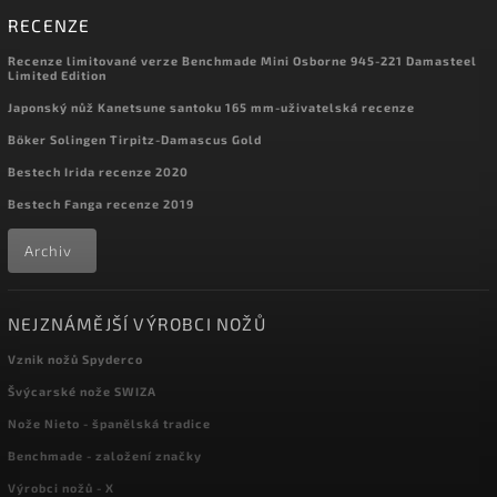
RECENZE
Recenze limitované verze Benchmade Mini Osborne 945-221 Damasteel
Limited Edition
Japonský nůž Kanetsune santoku 165 mm-uživatelská recenze
Böker Solingen Tirpitz-Damascus Gold
Bestech Irida recenze 2020
Bestech Fanga recenze 2019
Archiv
NEJZNÁMĚJŠÍ VÝROBCI NOŽŮ
Vznik nožů Spyderco
Švýcarské nože SWIZA
Nože Nieto - španělská tradice
Benchmade - založení značky
Výrobci nožů - X