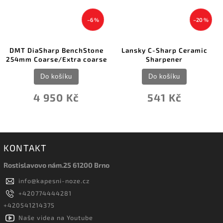
–6 %
–20 %
DMT DiaSharp BenchStone
Lansky C-Sharp Ceramic
254mm Coarse/Extra coarse
Sharpener
Do košíku
Do košíku
4 950 Kč
541 Kč
KONTAKT
Rostislavovo nám.25 61200 Brno
info
@
kapesni-noze.cz
+420774444281
+420541214375
Naše videa na Youtube