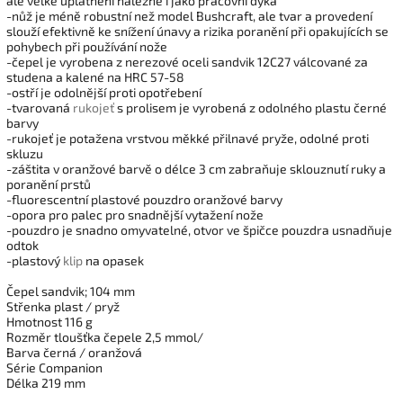
ale velké uplatnění nalezne i jako pracovní dýka
-nůž je méně robustní než model Bushcraft, ale tvar a provedení
slouží efektivně ke snížení únavy a rizika poranění při opakujících se
pohybech při používání nože
-čepel je vyrobena z nerezové oceli sandvik 12C27 válcované za
studena a kalené na HRC 57-58
-ostří je odolnější proti opotřebení
-tvarovaná
rukojeť
s prolisem je vyrobená z odolného plastu černé
barvy
-rukojeť je potažena vrstvou měkké přilnavé pryže, odolné proti
skluzu
-záštita v oranžové barvě o délce 3 cm zabraňuje sklouznutí ruky a
poranění prstů
-fluorescentní plastové pouzdro oranžové barvy
-opora pro palec pro snadnější vytažení nože
-pouzdro je snadno omyvatelné, otvor ve špičce pouzdra usnadňuje
odtok
-plastový
klip
na opasek
Čepel sandvik; 104 mm
Střenka plast / pryž
Hmotnost 116 g
Rozměr tloušťka čepele 2,5 mmol/
Barva černá / oranžová
Série Companion
Délka 219 mm