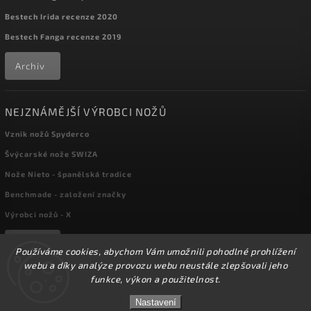
Bestech Irida recenze 2020
Bestech Fanga recenze 2019
Archiv
NEJZNÁMĚJŠÍ VÝROBCI NOŽŮ
Vznik nožů Spyderco
Švýcarské nože SWIZA
Nože Nieto - španělská tradice
Benchmade - založení značky
Výrobci nožů - X
Archiv
Používáme cookies, abychom Vám umožnili pohodlné prohlížení
webu a díky analýze provozu webu neustále zlepšovali jeho
funkce, výkon a použitelnost.
Copyright 2026
kapesni-noze.cz
. Všechna práva vyhrazena.
☀️Ve dnech 3-14.8 2026 máme zavřeno z důvodu
DOVOLENÉ. Eshop zůstává v provozu, objednávky
Nastavení
Upravit nastavení cookies
budeme zpracovávat v pondělí 17.8.2026. Děkujeme za