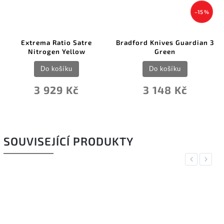
–15 %
Extrema Ratio Satre
Bradford Knives Guardian 3
B
Nitrogen Yellow
Green
Do košíku
Do košíku
3 929 Kč
3 148 Kč
SOUVISEJÍCÍ PRODUKTY
Previous
Next