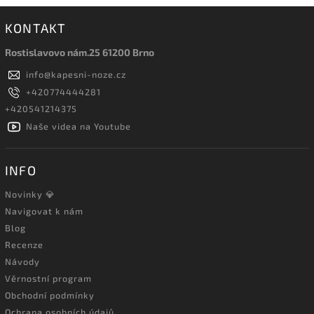
KONTAKT
Rostislavovo nám.25 61200 Brno
info
@
kapesni-noze.cz
+420774444281
+420541214375
Naše videa na Youtube
INFO
Novinky 💎
Navigovat k nám
Blog
Recenze
Návody
Věrnostní program
Obchodní podmínky
Ochrana osobních údajů