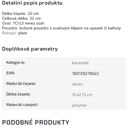
Detailní popis produktu
Délka čepele: 10 cm
Celková délka: 22 cm
Ocel: 7Cr13 nerez ocel
Pouzdro: kožené pouzdro s ocelovým klipem na opasek či kalhoty
Rukojeť
: plast
Doplňkové parametry
Kategorie
:
Karambit
EAN
:
760729278622
Materiál čepele
:
nerez
Délka čepele
:
10 až 15 cm
Materiál rukojeti
:
polymer
PODOBNÉ PRODUKTY