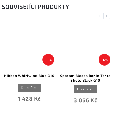
SOUVISEJÍCÍ PRODUKTY
Previous
Next
–8 %
–6 %
Hibben Whirlwind Blue G10
Spartan Blades Ronin Tanto
Shoto Black G10
Do košíku
Do košíku
1 428 Kč
3 056 Kč