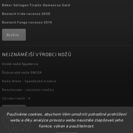
Böker Solingen Tirpitz-Damascus Gold
Bestech Irida recenze 2020
Bestech Fanga recenze 2019
Archiv
NEJZNÁMĚJŠÍ VÝROBCI NOŽŮ
Vznik nožů Spyderco
Švýcarské nože SWIZA
Nože Nieto - španělská tradice
Benchmade - založení značky
Výrobci nožů - X
Archiv
Používáme cookies, abychom Vám umožnili pohodlné prohlížení
webu a díky analýze provozu webu neustále zlepšovali jeho
funkce, výkon a použitelnost.
Copyright 2026
kapesni-noze.cz
. Všechna práva vyhrazena.
☀️Ve dnech 3-14.8 2026 máme zavřeno z důvodu