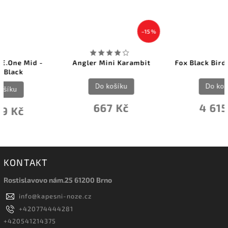
–15 %
Angler Mini Karambit
Fox Black Bird Green G-10
Do košíku
Do košíku
667 Kč
4 615 Kč
KONTAKT
Rostislavovo nám.25 61200 Brno
info
@
kapesni-noze.cz
+420774444281
+420541214375