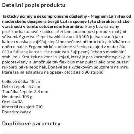
Detailní popis produktu
Takticky účinný a nekompromisně důsledný - Magnum Carnifex od
maďarského designéra Gergő Czifra spojuje tyto charakteristické
vlastnosti v tomto celočerném karambitu
, který bez námahy
prořízne kartonové krabice, přeřízne lana nebo si poradí s malými
větvemi. Agresivní čepel hawkbill z oceli 440A je tvarovaná jako
katova maska a zajišťuje lepší bezpečnost při práci díky drážkám na
opěrce palce. Ergonomické zaoblené
střenky
rukojeti z materiálu
G10
a
fulltang konstrukce
navíc zaručují pevný úchop s maximální
stabilitou. Kroužek na konci rukojeti, který je pro karambit typický, je
polootevřený, a umožňuje tak flexibilní manipulaci jako prodloužení
rukojeti, páka nebo hák. Dodává se s kydexovým pouzdrem na míru,
které lze na adaptéru na opasek otočit až o 90 stupňů.
Celková délka: 18 cm
Délka čepele: 6.7 cm
Tloušťka čepele: 2.8 mm
Hmotnost: 103 g
Ocel: 440A
Materiál rukojeti: G10
Pouzdro: kydex
Doplňkové parametry