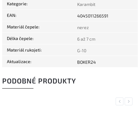
Kategorie
:
Karambit
EAN
:
4045011266591
Materiál čepele
:
nerez
Délka čepele
:
6 až 7 cm
Materiál rukojeti
:
G-10
Aktualizace
:
BOKER24
PODOBNÉ PRODUKTY
Previous
Next