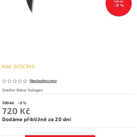
799 Kč
–9 %
Kód:
02SC345
Neohodnoceno
Značka:
Böker Solingen
799 Kč
–9 %
720 Kč
Dodáme přibližně za 20 dní