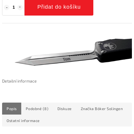
Přidat do košíku
Detailní informace
Popis
Podobné (8)
Diskuze
Značka
Böker Solingen
Ostatní informace