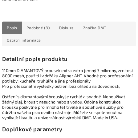
Popis
Podobné (8)
Diskuze
Značka
DMT
Ostatní informace
Detailní popis produktu
110mm DIAMANTOVÝ brousek extra extra jemný 3 mikrony, zrnitost
8000 mesh, použití i v držáku Aligner AHT. Vhodné pro profesonální
potřeby: kuchaře, truhláře a jiné profesionály
Pro profesionální výsledky ostření bez ohledu na dovednosti,
Ostření s diamantovýmí brousky je rychlé a snadné. Nepoužívat
žádný olej, brousit nasucho nebo s vodou. Odolná konstrukce
brousku poskytne pro mnoho let trvalé a spolehlivé služby pro
údržbu vašeho pracovního nástroje. Můžete se spolehnout na
vynikající kvalitu a univerzálnost výrobků DMT. Made in USA.
Doplňkové parametry