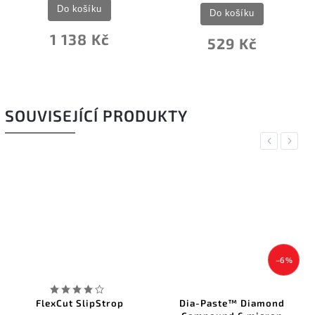
Do košíku
Do košíku
1 138 Kč
529 Kč
SOUVISEJÍCÍ PRODUKTY
Previous
Next
–6 %
FlexCut SlipStrop
Dia-Paste™ Diamond