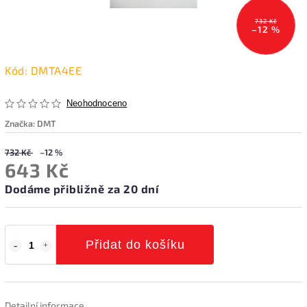
732 Kč
–12 %
Kód:
DMTA4EE
Neohodnoceno
Značka:
DMT
732 Kč
–12 %
643 Kč
Dodáme přibližně za 20 dní
Přidat do košíku
Detailní informace