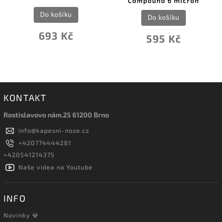
Compound 6 micron
Do košíku
Do košíku
693 Kč
595 Kč
KONTAKT
Rostislavovo nám.25 61200 Brno
info
@
kapesni-noze.cz
+420774444281
+420541214375
Naše videa na Youtube
INFO
Novinky 💎