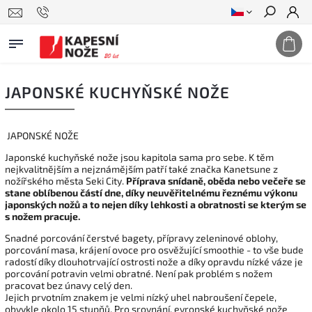
Hledat
JAPONSKÉ KUCHYŇSKÉ NOŽE
JAPONSKÉ NOŽE
Japonské kuchyňské nože jsou kapitola sama pro sebe. K těm
nejkvalitnějším a nejznámějším patří také značka Kanetsune z
nožířského města Seki City.
Příprava snídaně, oběda nebo večeře se
stane oblíbenou částí dne, díky neuvěřitelnému řeznému výkonu
japonských nožů a to nejen díky lehkosti a obratnosti se kterým se
s nožem pracuje.
Snadné porcování čerstvé bagety, přípravy zeleninové oblohy,
porcování masa, krájení ovoce pro osvěžující smoothie - to vše bude
radostí díky dlouhotrvající ostrosti nože a díky opravdu nízké váze je
porcování potravin velmi obratné. Není pak problém s nožem
pracovat bez únavy celý den.
Jejich prvotním znakem je velmi nízký uhel nabroušení čepele,
obvykle okolo 15 stupňů. Pro srovnání, evropské kuchyňské nože