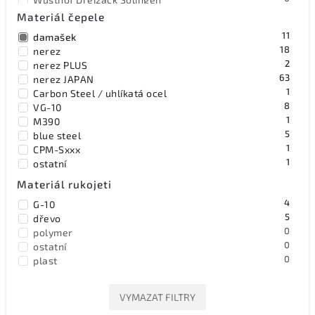
0
XIN Cutlery by Bestech Knives
Materiál čepele
11
damašek
18
nerez
2
nerez PLUS
63
nerez JAPAN
1
Carbon Steel / uhlíkatá ocel
8
VG-10
1
M390
5
blue steel
1
CPM-Sxxx
1
ostatní
Materiál rukojeti
4
G-10
5
dřevo
0
polymer
0
ostatní
0
plast
VYMAZAT FILTRY