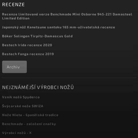
RECENZE
Recenze limitované verze Benchmade Mini Osborne 945-221 Damasteel
Limited Edition
Japonský nůž Kanetsune santoku 165 mm-uživatelská recenze
Böker Solingen Tirpitz-Damascus Gold
Bestech Irida recenze 2020
Bestech Fanga recenze 2019
Archiv
NEJZNÁMĚJŠÍ VÝROBCI NOŽŮ
Vznik nožů Spyderco
Švýcarské nože SWIZA
Nože Nieto - španělská tradice
Benchmade - založení značky
Výrobci nožů - X