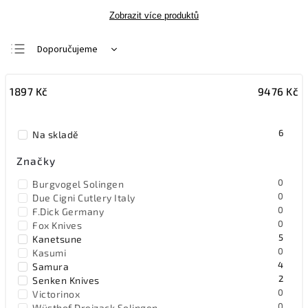
Zobrazit více produktů
Doporučujeme
Nejlevnější
1897
Kč
9476
Kč
Nejdražší
Nejprodávanější
6
Na skladě
Abecedně
Značky
0
Burgvogel Solingen
0
Due Cigni Cutlery Italy
0
F.Dick Germany
0
Fox Knives
5
Kanetsune
0
Kasumi
4
Samura
2
Senken Knives
0
Victorinox
0
Wüsthof Dreizack Solingen