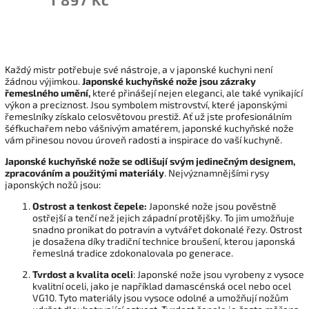
Každý mistr potřebuje své nástroje, a v japonské kuchyni není
žádnou výjimkou.
Japonské kuchyňské nože jsou zázraky
řemeslného umění,
které přinášejí nejen eleganci, ale také vynikající
výkon a preciznost. Jsou symbolem mistrovství, které japonskými
řemeslníky získalo celosvětovou prestiž. Ať už jste profesionálním
šéfkuchařem nebo vášnivým amatérem, japonské kuchyňské nože
vám přinesou novou úroveň radosti a inspirace do vaší kuchyně.
Japonské kuchyňské nože se odlišují svým jedinečným designem,
zpracováním a použitými materiály
. Nejvýznamnějšími rysy
japonských nožů jsou:
Ostrost a tenkost čepele:
Japonské nože jsou pověstně
ostřejší a tenčí než jejich západní protějšky. To jim umožňuje
snadno pronikat do potravin a vytvářet dokonalé řezy. Ostrost
je dosažena díky tradiční technice broušení, kterou japonská
řemeslná tradice zdokonalovala po generace.
Tvrdost a kvalita oceli
: Japonské nože jsou vyrobeny z vysoce
kvalitní oceli, jako je například damascénská ocel nebo ocel
VG10. Tyto materiály jsou vysoce odolné a umožňují nožům