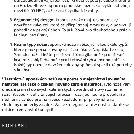
udržet dlouhotrvající ostrost. Tvrdost čepele je často měřena
na Rockwellově stupnici a japonské nože se obvykle pohybují
mezi 60-65 HRC, což je znak vynikající kvality.
Ergonomický design:
Japonské nože mají ergonomicky
navržené rukojeti, které se přizpůsobují tvaru ruky a poskytují
pohodlný a pevný úchop. To je klíčové pro dlouhodobou práci v
kuchyni bez únavy.
Různé typy nožů:
Japonské nože nabízejí širokou škálu typů,
které jsou specializovány na různé úkoly. Například existují
Santoku nože ideální pro řezání, Yanagiba nože pro přesné
krájení sushi, Deba nože pro filetování ryb a mnoho dalších.
Každý typ nože je navržen tak, aby splňoval specifické potřeby
v kuchyni.
Vlastnictví japonských nožů není pouze o majetnictví luxusního
nástroje, ale také o získání nového zdroje inspirace.
Tyto nože vám
umožní přinést do svých kulinářských dovedností nový rozměr a
rozšířit svou kreativitu. Jejich precizní řezy, jedinečné provedení a
nádherný vzhled přemění vaše každodenní přípravy jídla na
skutečný umělecký zážitek. Vařte s elegancí a přesností a staňte se
mistrem ve vlastní kuchyni!
KONTAKT