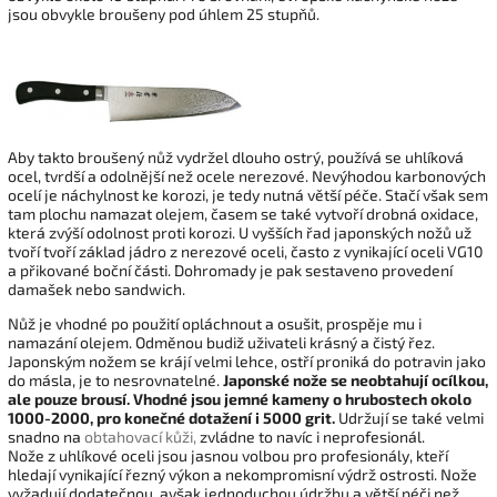
jsou obvykle broušeny pod úhlem 25 stupňů.
Aby takto broušený nůž vydržel dlouho ostrý, používá se uhlíková
ocel, tvrdší a odolnější než ocele nerezové. Nevýhodou karbonových
ocelí je náchylnost ke korozi, je tedy nutná větší péče. Stačí však sem
tam plochu namazat olejem, časem se také vytvoří drobná oxidace,
která zvýší odolnost proti korozi. U vyšších řad japonských nožů už
tvoří tvoří základ jádro z nerezové oceli, často z vynikající oceli VG10
a přikované boční části. Dohromady je pak sestaveno provedení
damašek nebo sandwich.
Nůž je vhodné po použití opláchnout a osušit, prospěje mu i
namazání olejem. Odměnou budiž uživateli krásný a čistý řez.
Japonským nožem se krájí velmi lehce, ostří proniká do potravin jako
do másla, je to nesrovnatelné.
Japonské nože se neobtahují ocílkou,
ale pouze brousí.
Vhodné jsou jemné kameny o hrubostech okolo
1000-2000, pro konečné dotažení i 5000 grit.
Udržují se také velmi
snadno na
obtahovací kůži,
zvládne to navíc i neprofesionál.
Nože z uhlíkové oceli jsou jasnou volbou pro profesionály, kteří
hledají vynikající řezný výkon a nekompromisní výdrž ostrosti. Nože
vyžadují dodatečnou, avšak jednoduchou údržbu a větší péči než