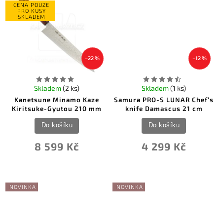
CENA POUZE
PRO KUSY
SKLADEM
–22 %
–12 %
Skladem
(2 ks)
Skladem
(1 ks)
Kanetsune Minamo Kaze
Samura PRO-S LUNAR Chef’s
Kiritsuke-Gyutou 210 mm
knife Damascus 21 cm
Do košíku
Do košíku
8 599 Kč
4 299 Kč
NOVINKA
NOVINKA