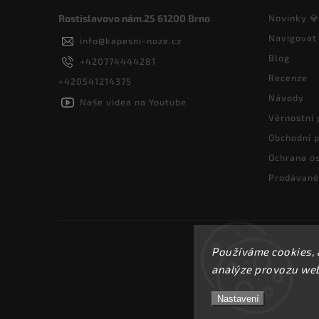
Rostislavovo nám.25 61200 Brno
Novinky 
Navigovat
info
@
kapesni-noze.cz
Blog
+420774444281
Recenze
+420541214375
Návody
Naše videa na Youtube
Věrnostní
Obchodní 
Ochrana os
Prodávané
Používáme cookies, 
analýze provozu webu
Nastavení