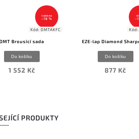
 Kč
978 Kč
 %
–10 %
TAKFC
Kód:
EZL52F
EZE-lap Diamond Sharpener
DMT
Do košíku
877 Kč
SEJÍCÍ PRODUKTY