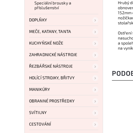
Hrubý d
Speciální brousky a
příslušenství
obnoven
152mm d
nožičkam
DOPLŇKY
stolařs
MEČE, KATANY, TANTA
Ostření
nasucho
KUCHYŇSKÉ NOŽE
a spole
na vynik
ZAHRADNICKÉ NÁSTROJE
ŘEZBÁŘSKÉ NÁSTROJE
PODO
HOLÍCÍ STROJKY, BŘITVY
MANIKÚRY
OBRANNÉ PROSTŘEDKY
SVÍTILNY
CESTOVÁNÍ