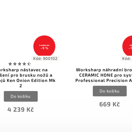
4 699 Kč
789 Kč
–9 %
–15 %
Kód:
900102
Kód:
900091
vec na
Worksharp náhradní brousek
u nožů a
CERAMIC HONE pro systém
Edition Mk
Professional Precision Adjust
Do košíku
669 Kč
č