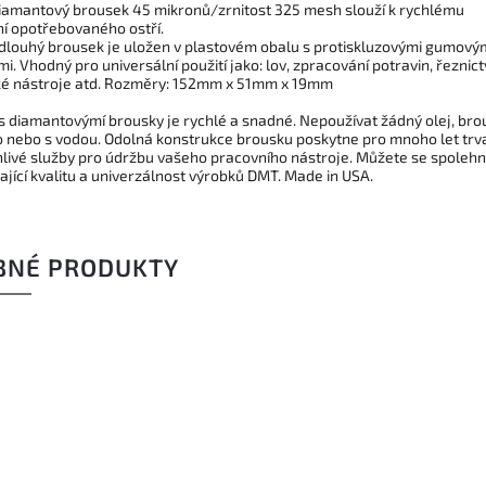
iamantový brousek 45 mikronů/zrnitost 325 mesh slouží k rychlému
í opotřebovaného ostří.
louhý brousek je uložen v plastovém obalu s protiskluzovými gumový
i. Vhodný pro universální použití jako: lov, zpracování potravin, řeznictv
ké nástroje atd. Rozměry: 152mm x 51mm x 19mm
 s diamantovýmí brousky je rychlé a snadné. Nepoužívat žádný olej, brou
 nebo s vodou. Odolná konstrukce brousku poskytne pro mnoho let trv
hlivé služby pro údržbu vašeho pracovního nástroje. Můžete se spoleh
ající kvalitu a univerzálnost výrobků DMT. Made in USA.
BNÉ PRODUKTY