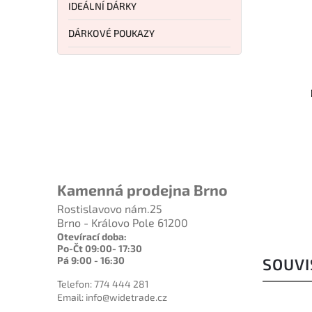
IDEÁLNÍ DÁRKY
DÁRKOVÉ POUKAZY
3 493 Kč
1 899
–17 %
–18
Kód:
DMTW8FCNB
Kód:
DM
uo Sharp Bench Stone
DMT Brousící sada
Do košíku
Do košíku
2 873 Kč
1 552 Kč
Kamenná prodejna Brno
Rostislavovo nám.25
Brno - Královo Pole 61200
Otevírací doba:
Po-Čt 09:00- 17:30
Pá 9:00 - 16:30
SOUVI
Telefon: 774 444 281
Email: info@widetrade.cz