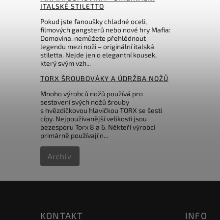
ITALSKÉ STILETTO
Pokud jste fanoušky chladné oceli,
filmových gangsterů nebo nové hry Mafia:
Domovina, nemůžete přehlédnout
legendu mezi noži – originální italská
stiletta. Nejde jen o elegantní kousek,
který svým vzh...
TORX ŠROUBOVÁKY A ÚDRŽBA NOŽŮ
Mnoho výrobců nožů používá pro
sestavení svých nožů šrouby
s hvězdičkovou hlavičkou TORX se šesti
cípy. Nejpoužívanější velikosti jsou
bezesporu Torx 8 a 6. Někteří výrobci
primárně používají n...
Archiv
KONTAKT
INFO