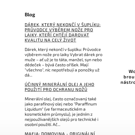
Blog
DÁREK, KTERÝ NEKONČÍ V ŠUPLÍKU:
PRŮVODCE VÝBĚREM NOŽE PRO
LAIKY, KTEŘÍ CHTĚJÍ DAROVAT
KVALITU NA CELÝ ŽIVOT
Dárek, který nekončí v šuplíku: Průvodce
výběrem nože pro laiky Vybrat dárek pro
muže – ať už je to táta, manžel, syn nebo
Kód:
900118
dědeček – bývá často oříšek. Mají
"všechno", nic nepotřebují a ponožky už
ada pásů pro Blade Grinding
Worksharp násta
dá...
ttachment Worksharp KO fine
broušení pro brusk
X4 (3000)
nástrojů Ken Onion 
ÚČINNÝ MINERÁLNÍ OLEJ A JEHO
2
POUŽITÍ PRO OCHRANU NOŽŮ
Do košíku
Do košíku
Minerální olej, často označovaný také
jako parafínový olej nebo "Paraffinum
559 Kč
Liquidum" (ve farmaceutickém a
4 239 K
kosmetickém průmyslu), je jedním z
nejpoužívanějších olejů pro technické i
osobní použití. Ač...
MAFIA: DOMOVINA - ORIGINÁLNÍ