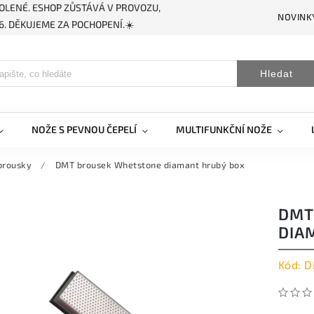
OLENÉ. ESHOP ZŮSTÁVÁ V PROVOZU,
NOVINK
. DĚKUJEME ZA POCHOPENÍ.☀️
Hledat
NOŽE S PEVNOU ČEPELÍ
MULTIFUNKČNÍ NOŽE
brousky
/
DMT brousek Whetstone diamant hrubý box
DMT
DIA
Kód:
D