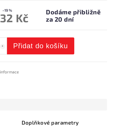
–19 %
Dodáme přibližně
432 Kč
za 20 dní
Přidat do košíku
í informace
Doplňkové parametry