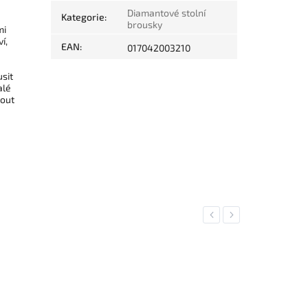
Diamantové stolní
Kategorie
:
brousky
mi
í,
EAN
:
017042003210
sit
alé
nout
Previous
Next