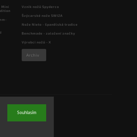
 Mini
Vznik nožů Spyderco
dition
Švýcarské nože SWIZA
 mm-
Nože Nieto - španělská tradice
d
Benchmade - založení značky
Výrobci nožů - X
Archiv
Souhlasím