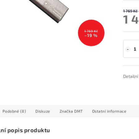
1 769 Kč
1 
1 769 Kč
–19 %
Detailn
Podobné (8)
Diskuze
Značka
DMT
Ostatní informace
lní popis produktu