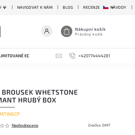
Y 💎
NAVIGOVAT K NÁM
BLOG
RECENZE
NÁVODY
Nákupní košík
Prázdný košík
LIMITOVANÉ EDICE
BROUSKY, BRUSKY, OCÍLKY
+420774444281
DOPLŇKY
 BROUSEK WHETSTONE
MANT HRUBÝ BOX
MTW6CP
Značka:
DMT
Neohodnoceno