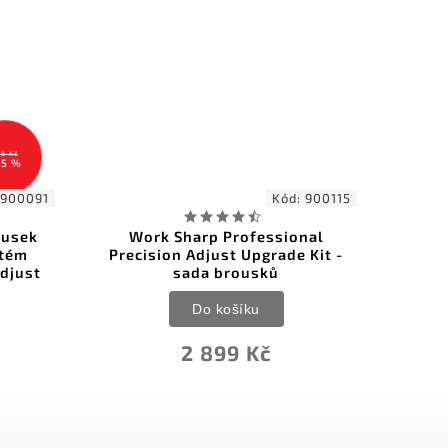
Kód:
900115
Kód:
K
Work Sharp Professional
KMFS RIVAL kůže ob
Precision Adjust Upgrade Kit -
kusy
sada brousků
Do košík
Do košíku
389 K
2 899 Kč