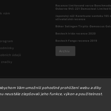
Recenze limitované verze Benchmade

Osborne 945-221 Damasteel Limited E
 k nám
Japonský nůž Kanetsune santoku 165
uživatelská recenze
Böker Solingen Tirpitz-Damascus Gol
Bestech Irida recenze 2020
Bestech Fanga recenze 2019
 program
podmínky
Archiv
obních údajů
 značky
Copyright 2026
kapesni-noze.cz
. Všechna práva vyhrazena.
abychom Vám umožnili pohodlné prohlížení webu a díky
Upravit nastavení cookies
 neustále zlepšovali jeho funkce, výkon a použitelnost.