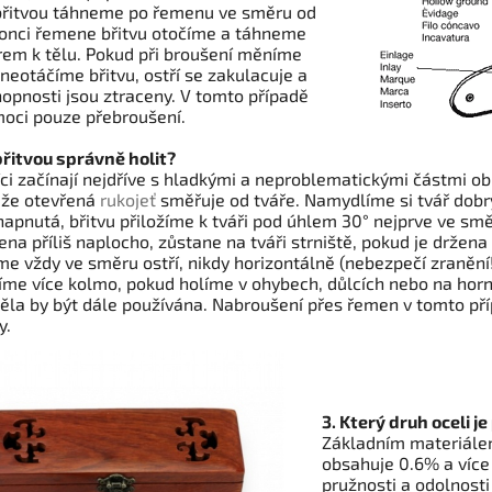
břitvou táhneme po řemenu ve směru od
konci řemene břitvu otočíme a táhneme
em k tělu. Pokud při broušení měníme
 neotáčíme břitvu, ostří se zakulacuje a
hopnosti jsou ztraceny. V tomto případě
oci pouze přebroušení.
 břitvou správně holit?
ci začínají nejdříve s hladkými a neproblematickými částmi ob
, že otevřená
rukojeť
směřuje od tváře. Namydlíme si tvář dobr
napnutá, břitvu přiložíme k tváři pod úhlem 30° nejprve ve smě
ena příliš naplocho, zůstane na tváři strniště, pokud je držena
e vždy ve směru ostří, nikdy horizontálně (nebezpečí zranění
žíme více kolmo, pokud holíme v ohybech, důlcích nebo na ho
la by být dále používána. Nabroušení přes řemen v tomto pří
y.
3. Který druh oceli j
Základním materiálem
obsahuje 0.6% a více 
pružnosti a odolnost