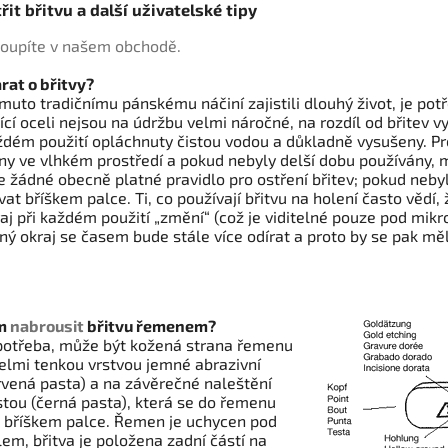
řit břitvu a další uživatelské tipy
oupíte v našem obchodě.
arat o břitvy?
muto tradičnímu pánskému náčiní zajistili dlouhý život, je potř
ící oceli nejsou na údržbu velmi náročné, na rozdíl od břitev 
ždém použití opláchnuty čistou vodou a důkladně vysušeny. Pro
y ve vlhkém prostředí a pokud nebyly delší dobu používány, m
e žádné obecně platné pravidlo pro ostření břitev; pokud nebyla
at bříškem palce. Ti, co používají břitvu na holení často vědí, 
aj při každém použití „změní“ (což je viditelné pouze pod mik
ný okraj se časem bude stále více odírat a proto by se pak 
ám
nabrousit
břitvu řemenem?
potřeba, může být kožená strana řemenu
elmi tenkou vrstvou jemné abrazivní
rvená pasta) a na závěrečné naleštění
astou (černá pasta), která se do řemenu
 bříškem palce. Řemen je uchycen pod
em, břitva je položena zadní částí na