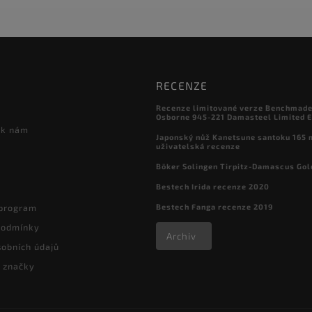
RECENZE
Recenze limitované verze Benchmade

Osborne 945-221 Damasteel Limited E
 k nám
Japonský nůž Kanetsune santoku 165
uživatelská recenze
Böker Solingen Tirpitz-Damascus Gol
Bestech Irida recenze 2020
Bestech Fanga recenze 2019
 program
podmínky
Archiv
obních údajů
 značky