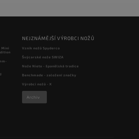
NEJZNÁMĚJŠÍ VÝROBCI NOŽŮ
 Mini
Vznik nožů Spyderco
dition
Švýcarské nože SWIZA
 mm-
Nože Nieto - španělská tradice
d
Benchmade - založení značky
Výrobci nožů - X
Archiv