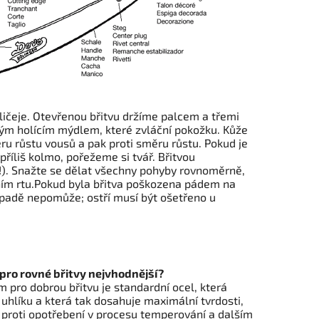
ličeje. Otevřenou břitvu držíme palcem a třemi
ým holícím mýdlem, které zvláční pokožku. Kůže
ru růstu vousů a pak proti směru růstu. Pokud je
 příliš kolmo, pořežeme si tvář. Břitvou
!). Snažte se dělat všechny pohyby rovnoměrně,
rním rtu.Pokud byla břitva poškozena pádem na
padě nepomůže; ostří musí být ošetřeno u
e pro rovné břitvy nejvhodnější?
 pro dobrou břitvu je standardní ocel, která
uhlíku a která tak dosahuje maximální tvrdosti,
i proti opotřebení v procesu temperování a dalším