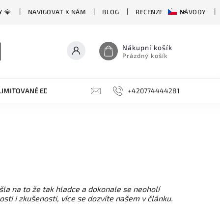
Y 💎
NAVIGOVAT K NÁM
BLOG
RECENZE
NÁVODY
Nákupní košík
Prázdný košík
LIMITOVANÉ EDICE
BROUSKY, BRUSKY, OCÍLKY
+420774444281
DOPLŇKY
šla na to že tak hladce a dokonale se neoholí
ti i zkušenosti, více se dozvíte našem v článku.