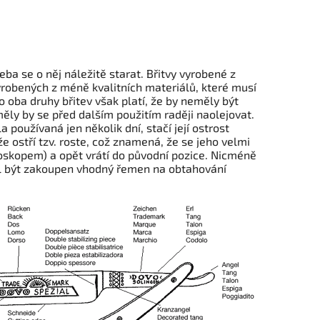
eba se o něj náležitě starat. Břitvy vyrobené z
vyrobených z méně kvalitních materiálů, které musí
 oba druhy břitev však platí, že by neměly být
ěly by se před dalším použitím raději naolejovat.
 používaná jen několik dní, stačí její ostrost
že ostří tzv. roste, což znamená, že se jeho velmi
roskopem) a opět vrátí do původní pozice. Nicméně
měl být zakoupen vhodný řemen na obtahování