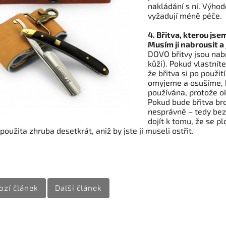
nakládání s ní. Výhod
vyžadují méně péče.
4. Břitva, kterou jse
Musím ji nabrousit a 
DOVO břitvy jsou nabr
kůži). Pokud vlastní
že břitva si po použit
omyjeme a osušíme, 
používána, protože ok
Pokud bude břitva br
nesprávně – tedy bez
dojít k tomu, že se p
oužita zhruba desetkrát, aniž by jste ji museli ostřit.
ozí článek
Další článek