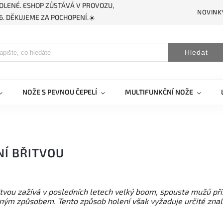
OLENÉ. ESHOP ZŮSTÁVÁ V PROVOZU,
NOVINK
. DĚKUJEME ZA POCHOPENÍ.☀️
Hledat
NOŽE S PEVNOU ČEPELÍ
MULTIFUNKČNÍ NOŽE
NÍ BŘITVOU
itvou zažívá v posledních letech velký boom, spousta mužů při
ným způsobem. Tento způsob holení však vyžaduje určité znalos