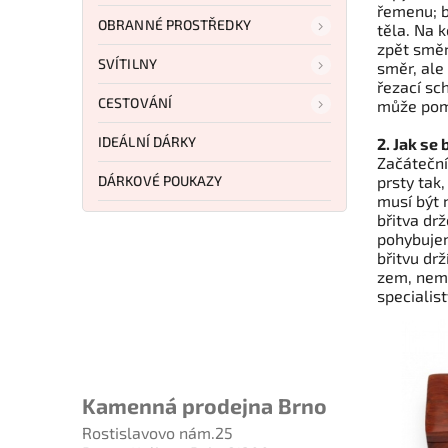
řemenu; 
OBRANNÉ PROSTŘEDKY
těla. Na 
zpět směr
SVÍTILNY
směr, ale
řezací sc
CESTOVÁNÍ
může pom
IDEÁLNÍ DÁRKY
2. Jak se
Začáteční
DÁRKOVÉ POUKAZY
prsty tak
musí být 
břitva drž
pohybujem
břitvu dr
zem, nemě
specialist
Kamenná prodejna Brno
Rostislavovo nám.25