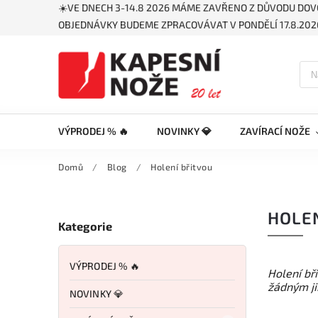
☀️VE DNECH 3-14.8 2026 MÁME ZAVŘENO Z DŮVODU DOV
OBJEDNÁVKY BUDEME ZPRACOVÁVAT V PONDĚLÍ 17.8.2026
VÝPRODEJ % 🔥
NOVINKY 💎
ZAVÍRACÍ NOŽE
Domů
/
Blog
/
Holení břitvou
HOLE
Kategorie
VÝPRODEJ % 🔥
Holení bř
žádným ji
NOVINKY 💎