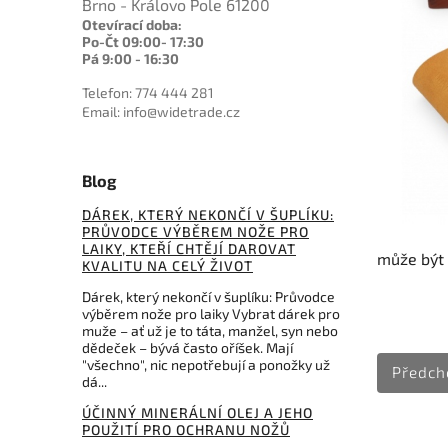
Brno - Královo Pole 61200
Otevírací doba:
Po-Čt 09:00- 17:30
Pá 9:00 - 16:30
Telefon: 774 444 281
Email: info@widetrade.cz
Blog
DÁREK, KTERÝ NEKONČÍ V ŠUPLÍKU:
PRŮVODCE VÝBĚREM NOŽE PRO
LAIKY, KTEŘÍ CHTĚJÍ DAROVAT
může být p
KVALITU NA CELÝ ŽIVOT
Dárek, který nekončí v šuplíku: Průvodce
výběrem nože pro laiky Vybrat dárek pro
muže – ať už je to táta, manžel, syn nebo
dědeček – bývá často oříšek. Mají
"všechno", nic nepotřebují a ponožky už
Předch
dá...
ÚČINNÝ MINERÁLNÍ OLEJ A JEHO
POUŽITÍ PRO OCHRANU NOŽŮ