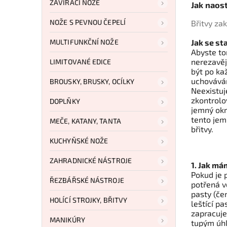
ZAVÍRACÍ NOŽE
Jak naost
NOŽE S PEVNOU ČEPELÍ
Břitvy
zak
MULTIFUNKČNÍ NOŽE
Jak se st
Abyste to
nerezavěj
LIMITOVANÉ EDICE
být po ka
uchováván
BROUSKY, BRUSKY, OCÍLKY
Neexistuj
zkontrolov
DOPLŇKY
jemný okr
tento jem
MEČE, KATANY, TANTA
břitvy.
KUCHYŇSKÉ NOŽE
ZAHRADNICKÉ NÁSTROJE
1. Jak m
Pokud je 
ŘEZBÁŘSKÉ NÁSTROJE
potřená v
pasty (če
HOLÍCÍ STROJKY, BŘITVY
leštící p
zapracuje
MANIKÚRY
tupým úhl