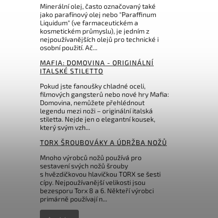
Minerální olej, často označovaný také
jako parafínový olej nebo "Paraffinum
Liquidum" (ve farmaceutickém a
kosmetickém průmyslu), je jedním z
nejpoužívanějších olejů pro technické i
osobní použití. Ač...
MAFIA: DOMOVINA - ORIGINÁLNÍ
ITALSKÉ STILETTO
Pokud jste fanoušky chladné oceli,
filmových gangsterů nebo nové hry Mafia:
Domovina, nemůžete přehlédnout
legendu mezi noži – originální italská
stiletta. Nejde jen o elegantní kousek,
který svým vzh...
TORX ŠROUBOVÁKY A ÚDRŽBA NOŽŮ
Mnoho výrobců nožů používá pro
sestavení svých nožů šrouby
s hvězdičkovou hlavičkou TORX se šesti
cípy. Nejpoužívanější velikosti jsou
bezesporu Torx 8 a 6. Někteří výrobci
primárně používají n...