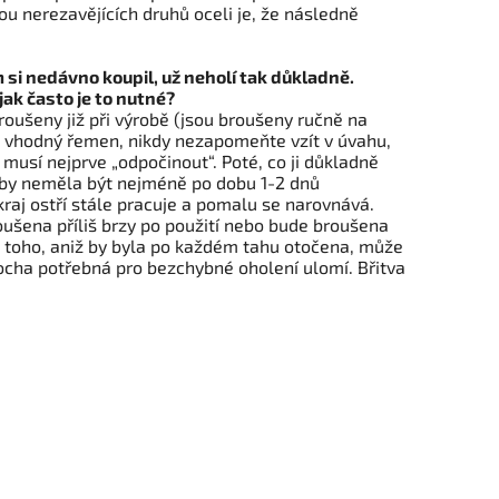
ou nerezavějících druhů oceli je, že následně
m si nedávno koupil, už neholí tak důkladně.
jak často je to nutné?
oušeny již při výrobě (jsou broušeny ručně na
te vhodný řemen, nikdy nezapomeňte vzít v úvahu,
í musí nejprve „odpočinout“. Poté, co ji důkladně
by neměla být nejméně po dobu 1-2 dnů
raj ostří stále pracuje a pomalu se narovnává.
oušena příliš brzy po použití nebo bude broušena
 toho, aniž by byla po každém tahu otočena, může
locha potřebná pro bezchybné oholení ulomí. Břitva