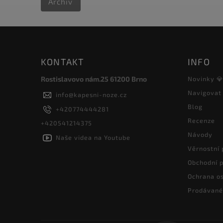
Archiv
KONTAKT
INFO
Rostislavovo nám.25 61200 Brno
Novinky 
Navigovat
info
@
kapesni-noze.cz
Blog
+420774444281
Recenze
+420541214375
Návody
Naše videa na Youtube
Věrnostní
Obchodní 
Ochrana os
Prodávané