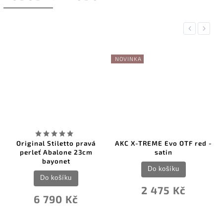
Previous
Next
NOVINKA
Original Stiletto pravá
AKC X-TREME Evo OTF red -
perleť Abalone 23cm
satin
bayonet
Do košíku
Do košíku
2 475 Kč
6 790 Kč