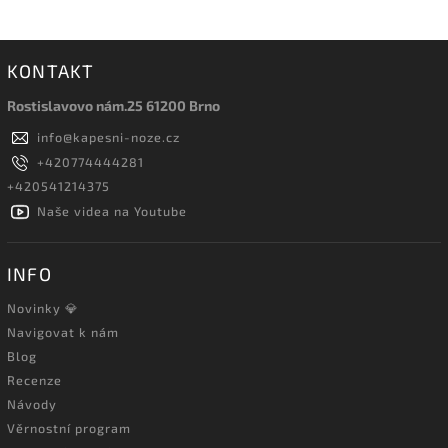
KONTAKT
Rostislavovo nám.25 61200 Brno
info
@
kapesni-noze.cz
+420774444281
+420541214375
Naše videa na Youtube
INFO
Novinky 💎
Navigovat k nám
Blog
Recenze
Návody
Věrnostní program