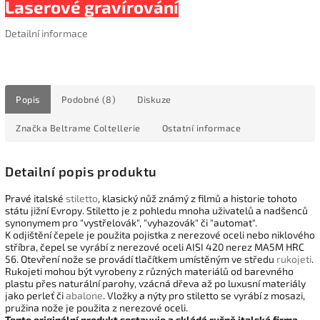
Laserové gravírování
Detailní informace
Popis
Podobné (8)
Diskuze
Značka
Beltrame Coltellerie
Ostatní informace
Detailní popis produktu
Pravé italské
stiletto
, klasický nůž známý z filmů a historie tohoto
státu jižní Evropy. Stiletto je z pohledu mnoha uživatelů a nadšenců
synonymem pro "vystřelovák", "vyhazovák" či "automat".
K odjištění čepele je použita pojistka z nerezové oceli nebo niklového
stříbra, čepel se vyrábí z nerezové oceli AISI 420 nerez MA5M HRC
56. Otevření nože se provádí tlačítkem umístěným ve středu
rukojeti
.
Rukojeti mohou být vyrobeny z různých materiálů od barevného
plastu přes naturální parohy, vzácná dřeva až po luxusní materiály
jako perleť či
abalone
. Vložky a nýty pro stiletto se vyrábí z mosazi,
pružina nože je použita z nerezové oceli.
Tento originální produkt sestavuje a skládá ručně italská firma