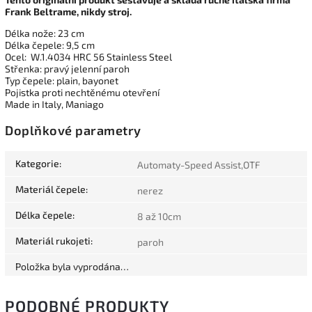
Frank Beltrame, nikdy stroj.
Délka nože: 23 cm
Délka čepele: 9,5 cm
Ocel: W.1.4034 HRC 56 Stainless Steel
Střenka: pravý jelenní paroh
Typ čepele: plain, bayonet
Pojistka proti nechtěnému otevření
Made in Italy, Maniago
Doplňkové parametry
Kategorie
:
Automaty-Speed Assist,OTF
Materiál čepele
:
nerez
Délka čepele
:
8 až 10cm
Materiál rukojeti
:
paroh
Položka byla vyprodána…
PODOBNÉ PRODUKTY