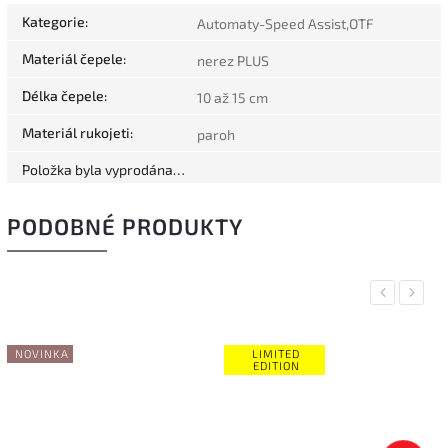
Kategorie
:
Automaty-Speed Assist,OTF
Materiál čepele
:
nerez PLUS
Délka čepele
:
10 až 15 cm
Materiál rukojeti
:
paroh
Položka byla vyprodána…
PODOBNÉ PRODUKTY
Previous
Next
NOVINKA
LIMITED
EDITION