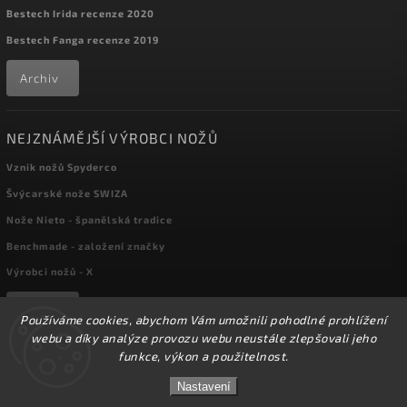
Bestech Irida recenze 2020
Bestech Fanga recenze 2019
Archiv
NEJZNÁMĚJŠÍ VÝROBCI NOŽŮ
Vznik nožů Spyderco
Švýcarské nože SWIZA
Nože Nieto - španělská tradice
Benchmade - založení značky
Výrobci nožů - X
Archiv
Používáme cookies, abychom Vám umožnili pohodlné prohlížení
webu a díky analýze provozu webu neustále zlepšovali jeho
funkce, výkon a použitelnost.
☀️Ve dnech 3-14.8 2026 máme zavřeno z důvodu
Copyright 2026
kapesni-noze.cz
. Všechna práva vyhrazena.
DOVOLENÉ. Eshop zůstává v provozu, objednávky
Nastavení
Upravit nastavení cookies
budeme zpracovávat v pondělí 17.8.2026. Děkujeme za