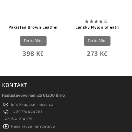
Pakistan Brown Leather
Lansky Nylon Sheath
Do košíku
Do košíku
398 Kč
273 Kč
KONTAKT
Rostislavovo nám.25 61200 Brno
info
@
kapesni-noze.cz
+420774444281
+420541214375
Naše videa na Youtube