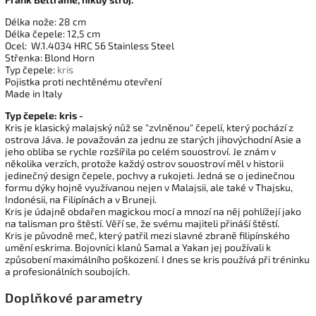
Délka nože: 28 cm
Délka čepele: 12,5 cm
Ocel: W.1.4034 HRC 56 Stainless Steel
Střenka: Blond Horn
Typ čepele:
kris
Pojistka proti nechtěnému otevření
Made in Italy
Typ čepele: kris -
Kris je klasický malajský nůž se "zvlněnou" čepelí, který pochází z
ostrova Jáva. Je považován za jednu ze starých jihovýchodní Asie a
jeho obliba se rychle rozšířila po celém souostroví. Je znám v
několika verzích, protože každý ostrov souostroví měl v historii
jedinečný design čepele, pochvy a rukojeti. Jedná se o jedinečnou
formu dýky hojně využívanou nejen v Malajsii, ale také v Thajsku,
Indonésii, na Filipínách a v Bruneji.
Kris je údajně obdařen magickou mocí a mnozí na něj pohlížejí jako
na talisman pro štěstí. Věří se, že svému majiteli přináší štěstí.
Kris je původně meč, který patřil mezi slavné zbraně filipínského
umění eskrima. Bojovníci klanů Samal a Yakan jej používali k
způsobení maximálního poškození. I dnes se kris používá při tréninku
a profesionálních soubojích.
Doplňkové parametry