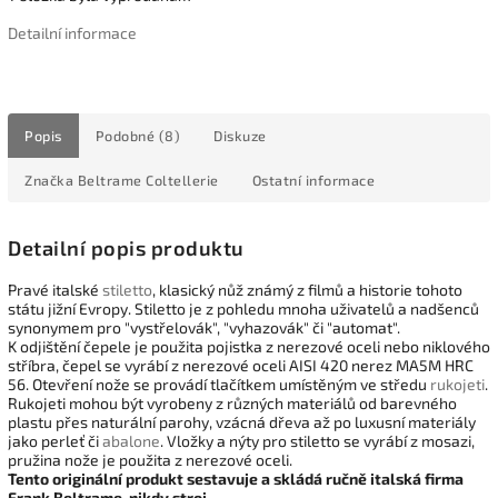
Detailní informace
Popis
Podobné (8)
Diskuze
Značka
Beltrame Coltellerie
Ostatní informace
Detailní popis produktu
Pravé italské
stiletto
, klasický nůž známý z filmů a historie tohoto
státu jižní Evropy. Stiletto je z pohledu mnoha uživatelů a nadšenců
synonymem pro "vystřelovák", "vyhazovák" či "automat".
K odjištění čepele je použita pojistka z nerezové oceli nebo niklového
stříbra, čepel se vyrábí z nerezové oceli AISI 420 nerez MA5M HRC
56. Otevření nože se provádí tlačítkem umístěným ve středu
rukojeti
.
Rukojeti mohou být vyrobeny z různých materiálů od barevného
plastu přes naturální parohy, vzácná dřeva až po luxusní materiály
jako perleť či
abalone
. Vložky a nýty pro stiletto se vyrábí z mosazi,
pružina nože je použita z nerezové oceli.
Tento originální produkt sestavuje a skládá ručně italská firma
Frank Beltrame, nikdy stroj.