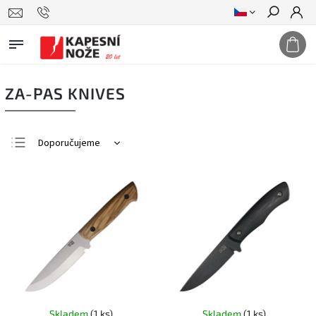
Hledat
ZA-PAS KNIVES
Doporučujeme
Nejlevnější
Nejdražší
Nejprodávanější
Abecedně
Skladem
(1 ks)
Skladem
(1 ks)