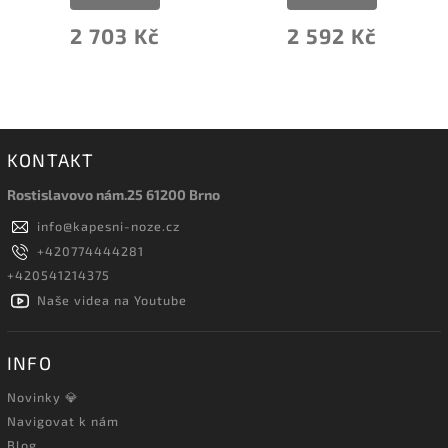
2 703 Kč
2 592 Kč
KONTAKT
Rostislavovo nám.25 61200 Brno
info
@
kapesni-noze.cz
+420774444281
+420541214375
Naše videa na Youtube
INFO
Novinky 💎
Navigovat k nám
Blog