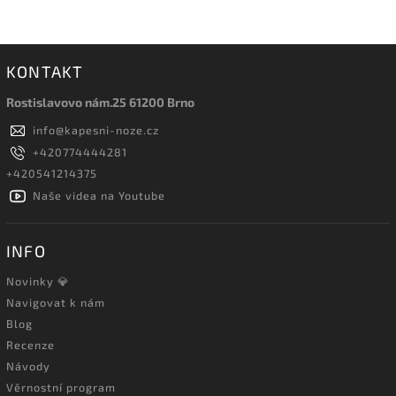
KONTAKT
Rostislavovo nám.25 61200 Brno
info
@
kapesni-noze.cz
+420774444281
+420541214375
Naše videa na Youtube
INFO
Novinky 💎
Navigovat k nám
Blog
Recenze
Návody
Věrnostní program