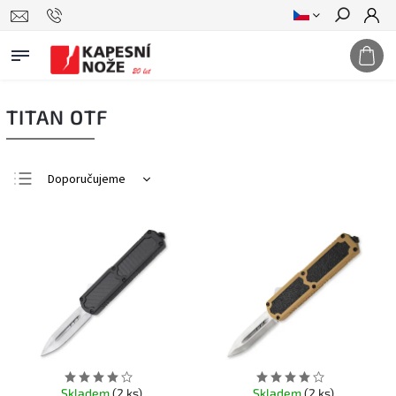
Hledat
TITAN OTF
Doporučujeme
Nejlevnější
Nejdražší
Nejprodávanější
Abecedně
Skladem
(2 ks)
Skladem
(2 ks)