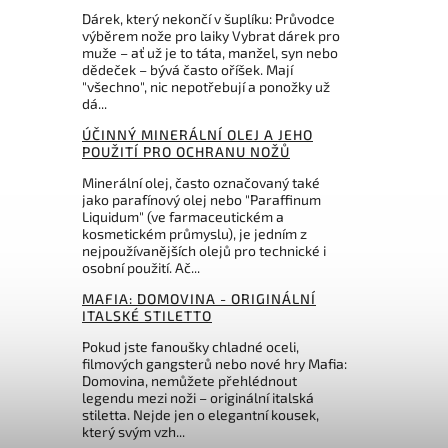
Dárek, který nekončí v šuplíku: Průvodce
výběrem nože pro laiky Vybrat dárek pro
muže – ať už je to táta, manžel, syn nebo
dědeček – bývá často oříšek. Mají
"všechno", nic nepotřebují a ponožky už
dá...
ÚČINNÝ MINERÁLNÍ OLEJ A JEHO
POUŽITÍ PRO OCHRANU NOŽŮ
Minerální olej, často označovaný také
jako parafínový olej nebo "Paraffinum
Liquidum" (ve farmaceutickém a
kosmetickém průmyslu), je jedním z
nejpoužívanějších olejů pro technické i
osobní použití. Ač...
MAFIA: DOMOVINA - ORIGINÁLNÍ
ITALSKÉ STILETTO
Pokud jste fanoušky chladné oceli,
filmových gangsterů nebo nové hry Mafia:
Domovina, nemůžete přehlédnout
legendu mezi noži – originální italská
stiletta. Nejde jen o elegantní kousek,
který svým vzh...