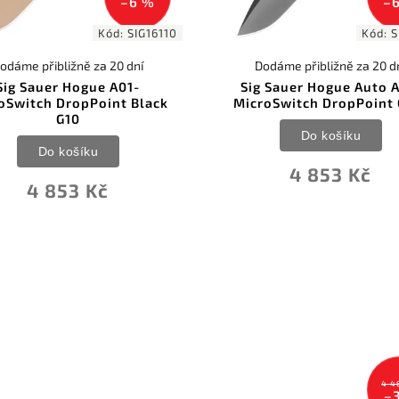
–6 %
–
Kód:
SIG16110
Kód:
S
odáme přibližně za 20 dní
Dodáme přibližně za 20 d
Sig Sauer Hogue A01-
Sig Sauer Hogue Auto 
oSwitch DropPoint Black
MicroSwitch DropPoint 
G10
Do košíku
Do košíku
4 853 Kč
4 853 Kč
4 4
–