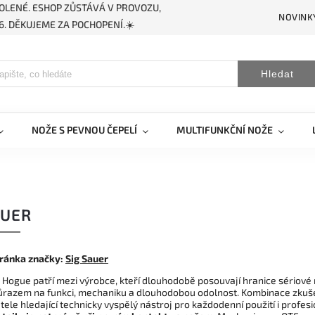
OLENÉ. ESHOP ZŮSTÁVÁ V PROVOZU,
NOVINK
. DĚKUJEME ZA POCHOPENÍ.☀️
Hledat
NOŽE S PEVNOU ČEPELÍ
MULTIFUNKČNÍ NOŽE
AUER
ránka značky:
Sig Sauer
 Hogue patří mezi výrobce, kteří dlouhodobě posouvají hranice sériové 
ůrazem na funkci, mechaniku a dlouhodobou odolnost. Kombinace zkuš
vatele hledající technicky vyspělý nástroj pro každodenní použití i profes