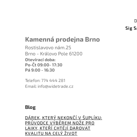
D
Sig 
Kamenná prodejna Brno
Rostislavovo nám.25
Brno - Královo Pole 61200
Otevírací doba:
Po-Čt 09:00- 17:30
Pá 9:00 - 16:30
Telefon: 774 444 281
Email: info@widetrade.cz
Blog
DÁREK, KTERÝ NEKONČÍ V ŠUPLÍKU:
PRŮVODCE VÝBĚREM NOŽE PRO
LAIKY, KTEŘÍ CHTĚJÍ DAROVAT
KVALITU NA CELÝ ŽIVOT