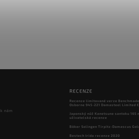
RECENZE
Recenze limitované verze Benchmade

Osborne 945-221 Damasteel Limited E
 k nám
Japonský nůž Kanetsune santoku 165
uživatelská recenze
Böker Solingen Tirpitz-Damascus Gol
Bestech Irida recenze 2020