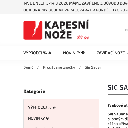
☀️VE DNECH 3-14.8 2026 MÁME ZAVŘENO Z DŮVODU DOV
OBJEDNÁVKY BUDEME ZPRACOVÁVAT V PONDĚLÍ 17.8.2026
VÝPRODEJ % 🔥
NOVINKY 💎
ZAVÍRACÍ NOŽE
Domů
/
Prodávané značky
/
Sig Sauer
SIG S
Kategorie
Webová st
VÝPRODEJ % 🔥
Sig Sauer a
NOVINKY 💎
s jasným d
cílí na uži