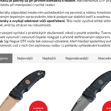
tailu je patrný už při prvním kontaktu s nožem.
Mechanismus OTF pracu
istotu při manipulaci i rychlé reakci.
teriály odpovídají moderním požadavkům na pevnost a nízkou hmotnost. 
vaným tepelným zpracováním, které podporuje stabilní ostří a snadnou
lesky a zvyšují odolnost vůči opotřebení.
Tělo nože využívá lehké slit
, aniž by ztrácel na robustnosti.
ukojeti vychází z praktických zkušeností, nikoli z pouhé estetiky. Tvar
rvek vysunutí i zasunutí čepele reaguje s přesně definovaným odporem
ů.
Sig Hogue OTF nože tak oslovují uživatele, kteří hledají spolehlivý
otností, což z nich činí zajímavou volbu i z pohledu vyhledávání kvalitní
ujeme
Nejlevnější
Nejdražší
Nejprodávanější
Abecedn
5 178 Kč
5 1