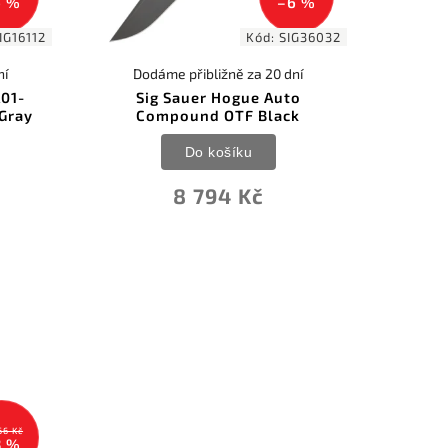
6 %
–6 %
IG16112
Kód:
SIG36032
ní
Dodáme přibližně za 20 dní
A01-
Sig Sauer Hogue Auto
Gray
Compound OTF Black
Do košíku
8 794 Kč
66 Kč
3 %