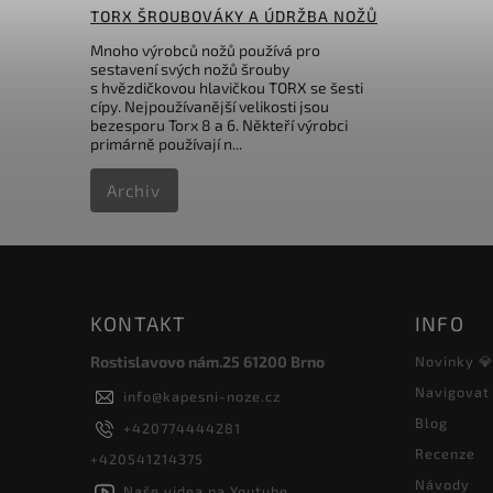
TORX ŠROUBOVÁKY A ÚDRŽBA NOŽŮ
Mnoho výrobců nožů používá pro
sestavení svých nožů šrouby
s hvězdičkovou hlavičkou TORX se šesti
cípy. Nejpoužívanější velikosti jsou
bezesporu Torx 8 a 6. Někteří výrobci
primárně používají n...
Archiv
KONTAKT
INFO
Rostislavovo nám.25 61200 Brno
Novinky 
Navigovat
info
@
kapesni-noze.cz
Blog
+420774444281
Recenze
+420541214375
Návody
Naše videa na Youtube