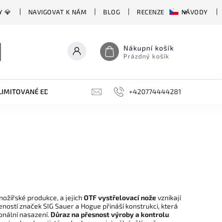
Y 💎
NAVIGOVAT K NÁM
BLOG
RECENZE
NÁVODY
Nákupní košík
Prázdný košík
LIMITOVANÉ EDICE
BROUSKY, BRUSKY, OCÍLKY
+420774444281
DOPLŇKY
nožířské produkce, a jejich
OTF vystřelovací nože
vznikají
eností značek
SIG Sauer
a
Hogue
přináší konstrukci, která
ionální nasazení.
Důraz na přesnost výroby a kontrolu