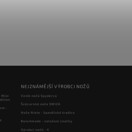
NEJZNÁMĚJŠÍ VÝROBCI NOŽŮ
 Mini
Vznik nožů Spyderco
dition
Švýcarské nože SWIZA
 mm-
Nože Nieto - španělská tradice
d
Benchmade - založení značky
Výrobci nožů - X