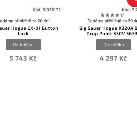
Kód:
SIG36172
Kód:
SI
odáme přibližně za 20 dní
Dodáme přibližně za 20 d
Sauer Hogue EX-01 Button
Sig Sauer Hogue K320A 
Lock
Drop Point S30V 363
Do košíku
Do košíku
5 743 Kč
4 297 Kč