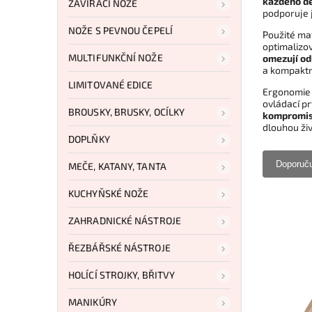
každého de
ZAVÍRACÍ NOŽE
podporuje j
NOŽE S PEVNOU ČEPELÍ
Použité ma
optimalizo
MULTIFUNKČNÍ NOŽE
omezují od
a kompaktně
LIMITOVANÉ EDICE
Ergonomie r
ovládací p
BROUSKY, BRUSKY, OCÍLKY
kompromis
dlouhou živ
DOPLŇKY
Doporuč
MEČE, KATANY, TANTA
KUCHYŇSKÉ NOŽE
ZAHRADNICKÉ NÁSTROJE
ŘEZBÁŘSKÉ NÁSTROJE
HOLÍCÍ STROJKY, BŘITVY
MANIKÚRY