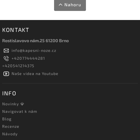
Nahoru
KONTAKT
Rostislavovo nám.25 61200 Brno
info
@
kapesni-noze.cz
+420774444281
+420541214375
Naše videa na Youtube
INFO
Novinky 💎
Navigovat k nám
Blog
Recenze
Návody