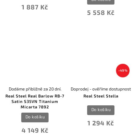
1 887 Kč
5 558 Kč
–49 %
Dodáme přibližně za 20 dní.
Doprodej - ověříme dostupnost
Real Steel Real Barlow RB-7
Real Steel Stella
Satin S35VN Titanium
Micarta 7892
Do košíku
Do košíku
1 294 Kč
4 149 Kč