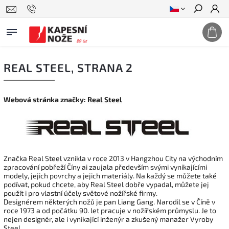
Hledat
REAL STEEL
, STRANA 2
Webová stránka značky:
Real Steel
Značka Real Steel vznikla v roce 2013 v Hangzhou City na východním
zpracování pobřeží Číny ai zaujala především svými vynikajícími
modely, jejich povrchy a jejich materiály. Na každý se můžete také
podívat, pokud chcete, aby Real Steel dobře vypadal, můžete jej
použít i pro vlastní účely světové nožířské firmy.
Designérem některých nožů je pan Liang Gang. Narodil se v Číně v
roce 1973 a od počátku 90. let pracuje v nožířském průmyslu.
Je to
nejen designér, ale i vynikající inženýr a zkušený manažer Vyroby
Steel
.