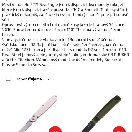
Mezi V modelu E771 Sea Eagle jsou k dispozici dva modely rukojeti,
které jsou k dispozici také v provedení 14C a Sandvik. Tento systém je
praktický dokonalý, zajišťuje jak velmi hladký chod čepele při nulové
vůli.
Opravdová výroba oceli a limitované kusy jako je titanový S6 s ocelí
VG10, Snow Leopard a ocelí Elmax T101 Thor má výraznou černou
barvu.
V pevných čepelích je vlajkovou lodí Bushcraft s osvědčenou
švédskou ocelí D2. To je případ i plně osvědčené verze „nákrčního
nože“ Mini 127 II, která je k dispozici i v modelu D2 se střenkami G10.
Real Steel je nový a elegantní, stejně jako gentlemanské G3 PUUKKO
a Griffin Titanium. Máme nový model se dvěma modely Bushcraft
Plus se Scandi a Survival.
Doporučujeme
Nejlevnější
Nejdražší
Nejprodávanější
Abecedně