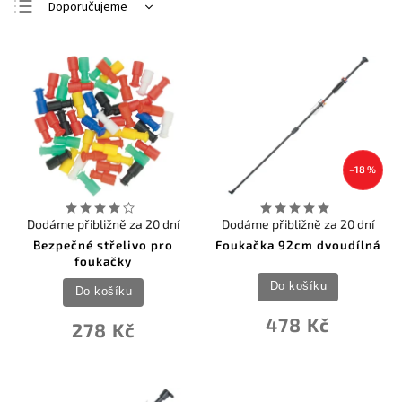
Doporučujeme
Nejlevnější
Nejdražší
Nejprodávanější
Abecedně
–18 %
Dodáme přibližně za 20 dní
Dodáme přibližně za 20 dní
Bezpečné střelivo pro
Foukačka 92cm dvoudílná
foukačky
Do košíku
Do košíku
478 Kč
278 Kč