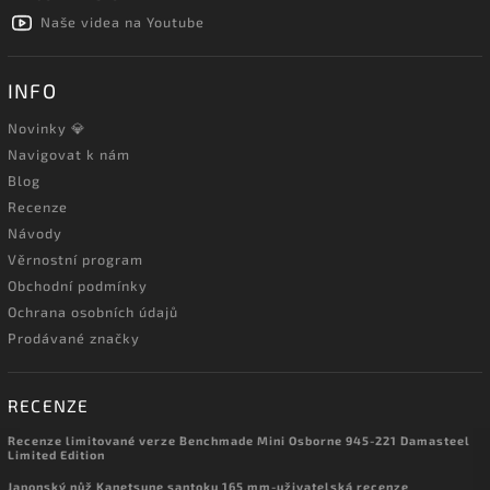
Naše videa na Youtube
INFO
Novinky 💎
Navigovat k nám
Blog
Recenze
Návody
Věrnostní program
Obchodní podmínky
Ochrana osobních údajů
Prodávané značky
RECENZE
Recenze limitované verze Benchmade Mini Osborne 945-221 Damasteel
Limited Edition
Japonský nůž Kanetsune santoku 165 mm-uživatelská recenze