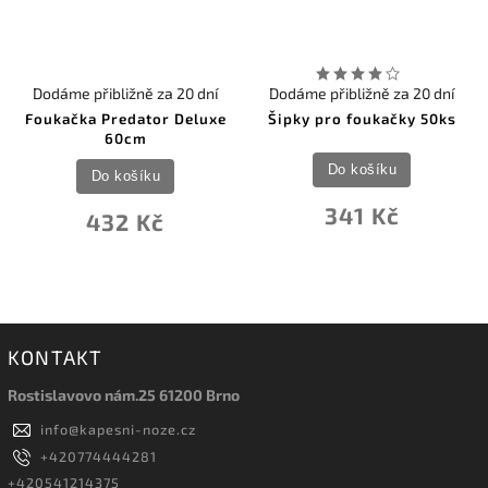
Dodáme přibližně za 20 dní
Dodáme přibližně za 20 dní
Foukačka Predator Deluxe
Šipky pro foukačky 50ks
60cm
Do košíku
Do košíku
341 Kč
432 Kč
KONTAKT
Rostislavovo nám.25 61200 Brno
info
@
kapesni-noze.cz
+420774444281
+420541214375