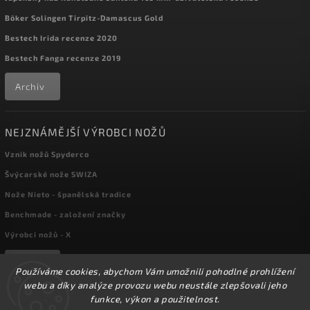
Böker Solingen Tirpitz-Damascus Gold
Bestech Irida recenze 2020
Bestech Fanga recenze 2019
Archiv
NEJZNÁMĚJŠÍ VÝROBCI NOŽŮ
Vznik nožů Spyderco
Švýcarské nože SWIZA
Nože Nieto - španělská tradice
Benchmade - založení značky
Výrobci nožů - X
Archiv
Používáme cookies, abychom Vám umožnili pohodlné prohlížení
webu a díky analýze provozu webu neustále zlepšovali jeho
funkce, výkon a použitelnost.
☀️Ve dnech 3-14.8 2026 máme zavřeno z důvodu
Copyright 2026
kapesni-noze.cz
. Všechna práva vyhrazena.