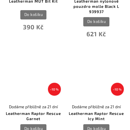
Leatherman MUT Bit Kit
Leatherman nylonové
pouzdro molle Black L
939937
Do košíku
Do košíku
390 Kč
621 Kč
–10 %
–10 %
Dodáme přibližně za 21 dní
Dodáme přibližně za 21 dní
Leatherman Raptor Rescue
Leatherman Raptor Rescue
Garnet
Icy Mint
Do košíku
Do košíku