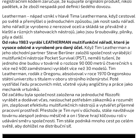
registračním kódem zaručuje, že kupujete originální produkt, nikoli
padělek, a že zboží nespadá pod definici šedého dovozu.
Leatherman - nápad vznikl v hlavě Tima Leathermana, když cestoval
po světě a přemýšlel o jednoduchém způsobu, jak nosit sadu nářadí.
Jeho nářadí je vyrobeno z nerezové oceli a skládá se převážně z
kleští a různých stahovacích nástrojů, jako jsou šroubováky, pilníky,
pily a další.
Od roku 1983 vyrábí LEATHERMAN multifunkční nářadí, které je
vysoce odolné a vyrobené pro daný účel.
Když Tim Leatherman a
jeho obchodní partner Steve Berliner založili společnost vyrábějící
multifunkční nástroje Pocket Survival (PST), neměli tušení, že
jednoho dne budou v továrně o rozloze 90 000 metrů čtverečních s
více než 400 zaměstnanci vyrábět více než 30 modelů. Tim
Leatherman, rodák z Oregonu, absolvoval v roce 1970 Oregonskou
státní univerzitu s titulem v oboru strojního inženýrství. Poté
vystřídal řadu pracovních míst, včetně výuky angličtiny a práce jako
mechanik vrtulníků.
Od začátku byla společnost založena na jednoduché filozofii:
vyrábět a dodávat včas, naslouchat potřebám zákazníků a rozumět
jim, zlepšovat efektivitu multifunkčních nástrojů a vytvářet příjemné
pracovní prostředí. Přestože je Tim nyní v důchodu, stále navštěvuje
továrnu alespoň jednou měsíčně a on i Steve hrají klíčovou roli v
udávání směru společnosti. Tim stále podniká mnoho cest po celém
světě, aby dohlížel na distribuční síť.