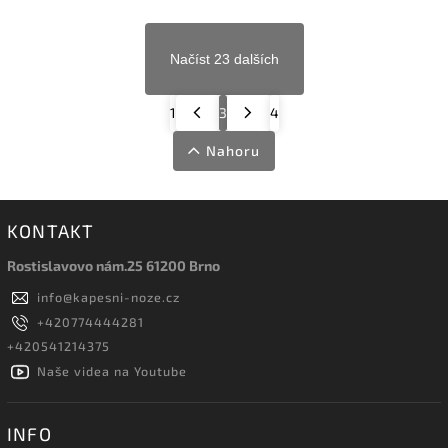
Načíst 23 dalších
1
3
4
Nahoru
KONTAKT
Rostislavovo nám.25 61200 Brno
info
@
kapesni-noze.cz
+420774444281
+420541214375
Naše videa na Youtube
INFO