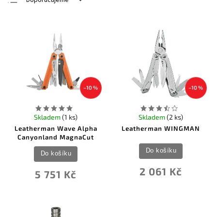
Doporučujeme
Nejlevnější
Nejdražší
Nejprodávanější
Abecedně
–10 %
–10 %
Skladem
(1 ks)
Skladem
(2 ks)
Leatherman Wave Alpha
Leatherman WINGMAN
Canyonland MagnaCut
Do košíku
Do košíku
2 061 Kč
5 751 Kč