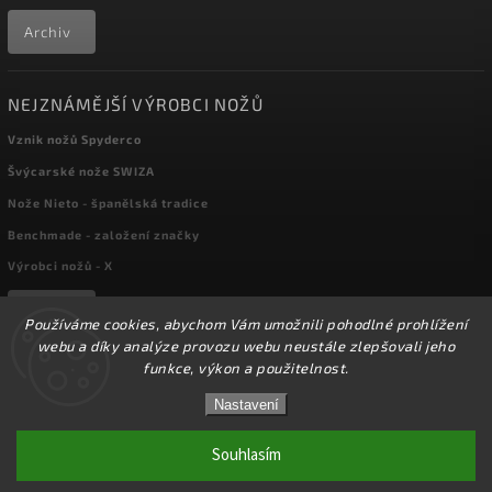
Archiv
NEJZNÁMĚJŠÍ VÝROBCI NOŽŮ
Vznik nožů Spyderco
Švýcarské nože SWIZA
Nože Nieto - španělská tradice
Benchmade - založení značky
Výrobci nožů - X
Archiv
Používáme cookies, abychom Vám umožnili pohodlné prohlížení
webu a díky analýze provozu webu neustále zlepšovali jeho
funkce, výkon a použitelnost.
☀️Ve dnech 3-14.8 2026 máme zavřeno z důvodu
Copyright 2026
kapesni-noze.cz
. Všechna práva vyhrazena.
DOVOLENÉ. Eshop zůstává v provozu, objednávky
Nastavení
Upravit nastavení cookies
budeme zpracovávat v pondělí 17.8.2026. Děkujeme za
pochopení.☀️
Souhlasím