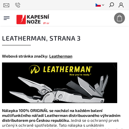
Hledat
LEATHERMAN
, STRANA 3
Webová stránka značky:
Leatherman
Nálepka 100% ORIGINÁL se nachází na každém balení
multifunkčního nářadí Leatherman distribuovaného výhradním
distributorem pro Českou republiku.
Jedná se o ochranný prvek
určený k ochraně spotřebitele. Tato nálepka s unikátním