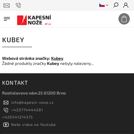
Hledat
KUBEY
Webová stránka značky:
Kubey
Žádné produkty značky
Kubey
nebyly nalezeny...
KONTAKT
Rostislavovo nám.25 61200 Brno
info
@
kapesni-noze.cz
+420774444281
+420541214375
Naše videa na Youtube