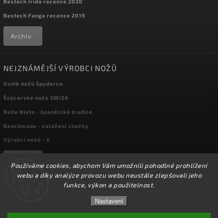
Bestech Irida recenze 2020
Bestech Fanga recenze 2019
Archiv
NEJZNÁMĚJŠÍ VÝROBCI NOŽŮ
Vznik nožů Spyderco
Švýcarské nože SWIZA
Nože Nieto - španělská tradice
Benchmade - založení značky
Výrobci nožů - X
Archiv
Používáme cookies, abychom Vám umožnili pohodlné prohlížení
webu a díky analýze provozu webu neustále zlepšovali jeho
funkce, výkon a použitelnost.
☀️Ve dnech 3-14.8 2026 máme zavřeno z důvodu
Copyright 2026
kapesni-noze.cz
. Všechna práva vyhrazena.
DOVOLENÉ. Eshop zůstává v provozu, objednávky
Nastavení
Upravit nastavení cookies
budeme zpracovávat v pondělí 17.8.2026. Děkujeme za
pochopení.☀️