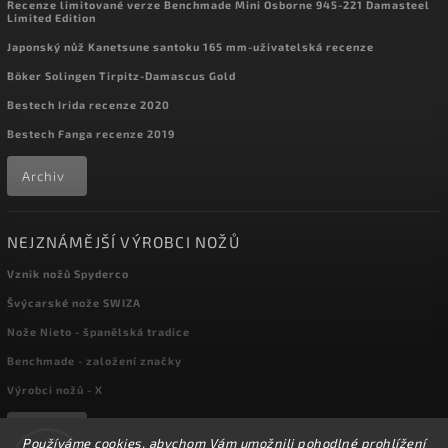
Recenze limitované verze Benchmade Mini Osborne 945-221 Damasteel
Limited Edition
Japonský nůž Kanetsune santoku 165 mm-uživatelská recenze
Böker Solingen Tirpitz-Damascus Gold
Bestech Irida recenze 2020
Bestech Fanga recenze 2019
Archiv
NEJZNÁMĚJŠÍ VÝROBCI NOŽŮ
Vznik nožů Spyderco
Švýcarské nože SWIZA
Nože Nieto - španělská tradice
Benchmade - založení značky
Výrobci nožů - X
Archiv
Používáme cookies, abychom Vám umožnili pohodlné prohlížení