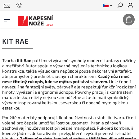
Hledat
KIT RAE
Tvorba
Kit Rae
patří mezi výrazné symboly moderní fantasy nožířiny
a mečířství. Autor spojuje výtvarné myšlení s technickou logikou
konstrukce, takže výsledkem nepůsobí pouze dekorativní artefakt,
ale promyšlený předmět s jasným charakterem.
Každý nůž i meč
nese čitelný rukopis, kde se mýtus potkává s kovem.
Linie čepelí
navazují na fantazijní světy, zároveň ale respektují funkční rozložení
hmoty, vyvážení a ergonomii úchopu. Povrchy pracují s kontrastem
matu a lesku, reliéfy nejsou samoúčelné a často mají symbolický
význam inspirovaný keltskou, severskou či obecně mytologickou
estetikou.
Použité materiály podporují dlouhou životnost a stabilitu tvaru. Oceli
volené pro čepele umožňují ostrou geometrii hran a zároveň
zachovávají houževnatost při běžné manipulaci. Rukojeti kombinují
kovové jádro s dekorativními prvky, které zvyšují pevnost i vizuální
hloubku.
Zajímavým detailem bývá práce s těžištěm, díky níž meče