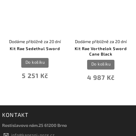
Dodáme přibližně za 20 dní
Dodáme přibližně za 20 dní
Kit Rae Sedethul Sword
Kit Rae Vorthelok Sword
Cane Black
Do košíku
Do košíku
5 251 Kč
4 987 Kč
KONTAKT
Rostislavovo nám.25 61200 Brno
info
@
kapesni-noze.cz