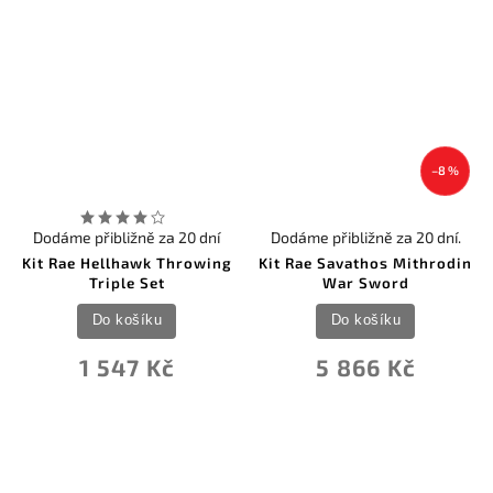
–8 %
Dodáme přibližně za 20 dní
Dodáme přibližně za 20 dní.
Kit Rae Hellhawk Throwing
Kit Rae Savathos Mithrodin
Triple Set
War Sword
Do košíku
Do košíku
1 547 Kč
5 866 Kč